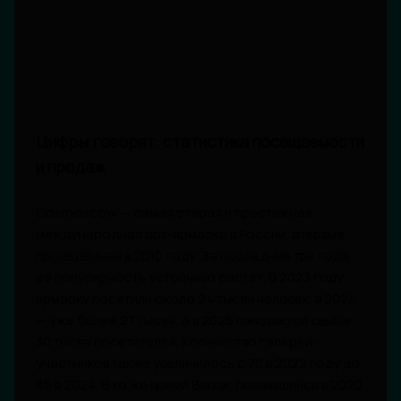
Цифры говорят: статистика посещаемости
и продаж
Cosmoscow — самая старая и престижная
международная арт-ярмарка в России, впервые
проведённая в 2010 году. За последние три года
её популярность устойчиво растёт. В 2023 году
ярмарку посетили около 24 тысяч человек, в 2024
— уже более 27 тысяч, а в 2025 ожидается свыше
30 тысяч посетителей. Количество галерей-
участников также увеличилось с 70 в 2022 году до
85 в 2024. В то же время Blazar, появившийся в 2020