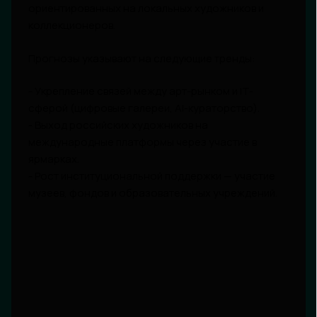
ориентированных на локальных художников и
коллекционеров.
Прогнозы указывают на следующие тренды:
- Укрепление связей между арт-рынком и IT-
сферой (цифровые галереи, AI-кураторство).
- Выход российских художников на
международные платформы через участие в
ярмарках.
- Рост институциональной поддержки — участие
музеев, фондов и образовательных учреждений.