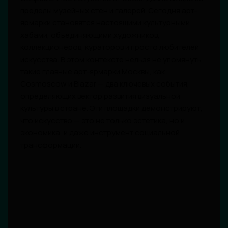
пределы музейных стен и галерей. Сегодня арт-
ярмарки становятся настоящими культурными
хабами, объединяющими художников,
коллекционеров, кураторов и просто любителей
искусства. В этом контексте нельзя не упомянуть
такие главные арт-ярмарки Москвы, как
Cosmoscow и Blazar — два ключевых события,
определяющих вектор развития визуальной
культуры в стране. Эти площадки демонстрируют,
что искусство — это не только эстетика, но и
экономика, и даже инструмент социальной
трансформации.