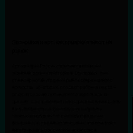
Экономика и арт: как ярмарки влияют на
рынок
Арт-ярмарки России становятся важными
экономическими триггерами. Во-первых, они
стимулируют внутренний рынок современного
искусства. Во-вторых, создают рабочие места —
от кураторов до технического персонала. В-
третьих, они привлекают иностранных инвесторов
и коллекционеров. Cosmoscow, например,
активно сотрудничает с международными
фондами и частными коллекциями, что помогает
интегрировать российское искусство в