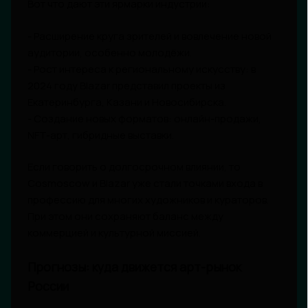
Вот что дают эти ярмарки индустрии:
- Расширение круга зрителей и вовлечение новой
аудитории, особенно молодёжи.
- Рост интереса к региональному искусству: в
2024 году Blazar представил проекты из
Екатеринбурга, Казани и Новосибирска.
- Создание новых форматов: онлайн-продажи,
NFT-арт, гибридные выставки.
Если говорить о долгосрочном влиянии, то
Cosmoscow и Blazar уже стали точками входа в
профессию для многих художников и кураторов.
При этом они сохраняют баланс между
коммерцией и культурной миссией.
Прогнозы: куда движется арт-рынок
России