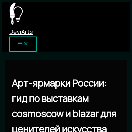
Перейти
к
содержимому
DeviArts
Арт-ярмарки России:
гид по выставкам
cosmoscow и blazar для
ценителей искусства