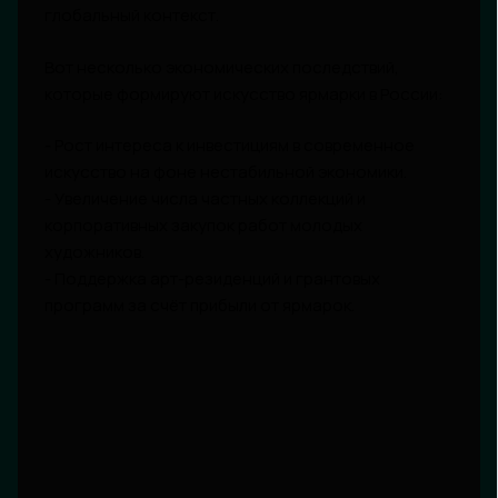
глобальный контекст.
Вот несколько экономических последствий,
которые формируют искусство ярмарки в России:
- Рост интереса к инвестициям в современное
искусство на фоне нестабильной экономики.
- Увеличение числа частных коллекций и
корпоративных закупок работ молодых
художников.
- Поддержка арт-резиденций и грантовых
программ за счёт прибыли от ярмарок.