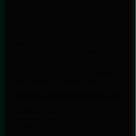
Даже несмотря на геополитические и
экономические сложности последних лет,
Cosmoscow и Blazar демонстрируют
устойчивость и адаптивность. Это говорит о
зрелости арт-рынка и способности художников и
галеристов работать в новых условиях.
Влияние на индустрию и культурную среду
Современное искусство в России часто
воспринимается как островок свободы и
инноваций. Cosmoscow и Blazar не просто
выставки, а платформы для диалога,