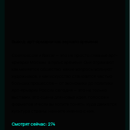
Вывод: арт-ярмарки как зеркало времени
Cosmoscow и Blazar — это не просто главные арт-
ярмарки Москвы, а пульс времени. Они отражают,
как меняется общество, какие вопросы волнуют
художников, и как искусство становится частью
больших процессов — от экономики до политики.
Арт-ярмарки России сегодня — это не только
выставки, это сцена для новых идей, голосов и
форматов. И если вы хотите понять, куда движется
культура страны, начните именно с них.
Смотрят сейчас:
274