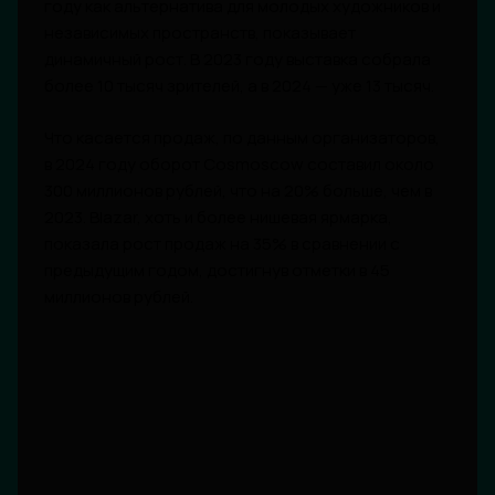
году как альтернатива для молодых художников и
независимых пространств, показывает
динамичный рост. В 2023 году выставка собрала
более 10 тысяч зрителей, а в 2024 — уже 13 тысяч.
Что касается продаж, по данным организаторов,
в 2024 году оборот Cosmoscow составил около
300 миллионов рублей, что на 20% больше, чем в
2023. Blazar, хоть и более нишевая ярмарка,
показала рост продаж на 35% в сравнении с
предыдущим годом, достигнув отметки в 45
миллионов рублей.