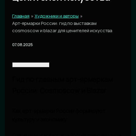
Главная
Художники и авторы
Арт-ярмарки России: гид по выставкам
cosmoscow и blazar для ценителей искусства
07.08.2025
Гид по главным арт-ярмаркам
России: Cosmoscow и Blazar
Как арт-ярмарки России формируют
культуру и экономику
Современное искусство в России давно вышло за