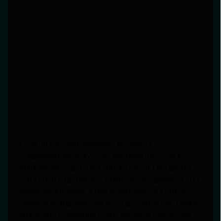
Судя по текущей динамике, интерес к
современному искусству выставки в России в
ближайшие годы будет только расти. Ожидается,
что к 2026 году оборот Cosmoscow превысит 400
миллионов рублей, а Blazar закрепится в статусе
главной платформы для молодых артистов. Также
возможно появление новых ярмарок в регионах,