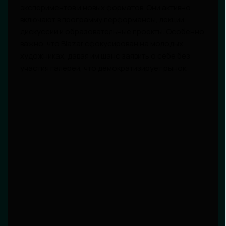
экспериментов и новых форматов. Они активно
включают в программу перформансы, лекции,
дискуссии и образовательные проекты. Особенно
важно, что Blazar сфокусирован на молодых
художниках, давая им шанс заявить о себе без
участия галерей, что демократизирует рынок.