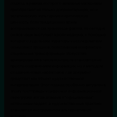
подход, в рамках которого архивные материалы
приобретают не только документальную, но и
эстетическую, культурную и критическую
ценность. Если традиционно архив
воспринимался как хранилище фактов, то сегодня
он все чаще выступает в роли медиума, с помощью
которого художники, кураторы и исследователи
осмысляют прошлое, политические конфликты и
социальные трансформации. Искусство
архивирования в таком контексте становится не
просто сохранением информации, но и методом
создания новых нарративов, где документ
предстает как объект художественной
интерпретации. Этот подход особенно актуален в
эпоху постправды и цифровой информационной
перегрузки, когда доверие к "официальным"
источникам падает, а художественные практики
становятся инструментом альтернативной
истории.