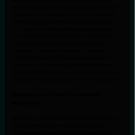
архивных данных, как это демонстрирует проект
«Machine Hallucinations» турецкого художника
Рефика Анадола. В ближайшие годы мы увидим
рост числа коллабораций между художниками и
ИТ-специалистами, что приведёт к появлению
новых форм аудиовизуального архивного
искусства. Также можно ожидать усиления
интереса к децентрализованным архивам на
блокчейне, что позволит сохранить авторство и
обеспечить доступность материалов для широкой
аудитории без риска цензуры или потери данных.
Влияние на культурную и музейную
индустрию
Архив как искусство трансформирует подходы к
музейной экспозиции и кураторской работе.
Современные музеи всё чаще отказываются от