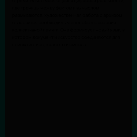
стремительно меняющейся цифровой реальности,
где границы между фактом и вымыслом
размываются, художественная работа с архивом
становится необходимым способом освоения
коллективной памяти. Она формирует новый язык, в
котором документ и искусство соединяются для
поиска истины, красоты и смысла.