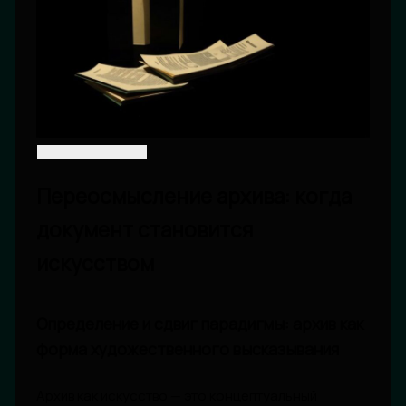
Переосмысление архива: когда
документ становится
искусством
Определение и сдвиг парадигмы: архив как
форма художественного высказывания
Архив как искусство — это концептуальный