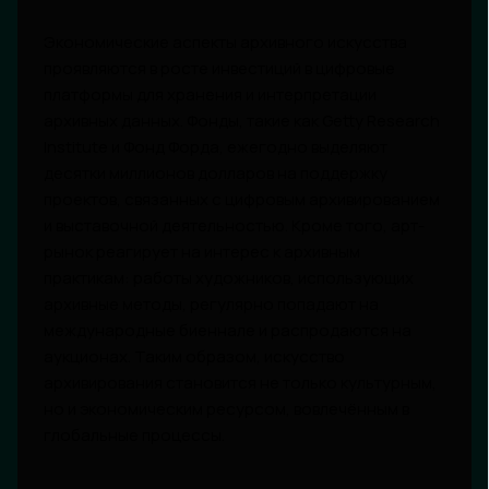
Экономические аспекты архивного искусства
проявляются в росте инвестиций в цифровые
платформы для хранения и интерпретации
архивных данных. Фонды, такие как Getty Research
Institute и Фонд Форда, ежегодно выделяют
десятки миллионов долларов на поддержку
проектов, связанных с цифровым архивированием
и выставочной деятельностью. Кроме того, арт-
рынок реагирует на интерес к архивным
практикам: работы художников, использующих
архивные методы, регулярно попадают на
международные биеннале и распродаются на
аукционах. Таким образом, искусство
архивирования становится не только культурным,
но и экономическим ресурсом, вовлечённым в
глобальные процессы.