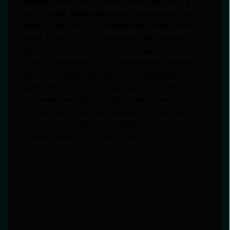
предыдущим годом. Особенно активен рост в
институциях, работающих на стыке искусства и
науки — таких как ZKM в Карлсруэ и MoMA в Нью-
Йорке. Более того, согласно исследованию
Центра культурной аналитики Университета
Южной Калифорнии, 34% кураторов называют
работу с архивом приоритетным направлением
своей деятельности. Эти данные отражают
устойчивый интерес профессионального
сообщества к тому, как архив может быть не
просто источником, но и объектом
художественного осмысления.