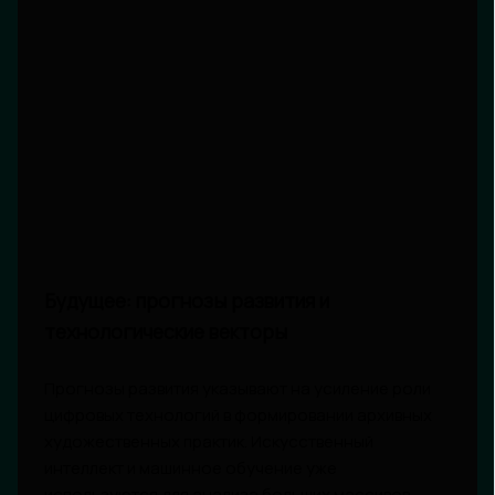
Будущее: прогнозы развития и
технологические векторы
Прогнозы развития указывают на усиление роли
цифровых технологий в формировании архивных
художественных практик. Искусственный
интеллект и машинное обучение уже
используются для анализа больших массивов