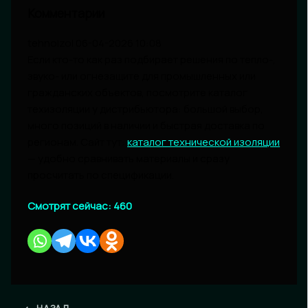
Комментарии
tehnoizol
06-04-2026 10:08
Если кто-то как раз подбирает решения по тепло-,
звуко- или огнезащите для промышленных или
гражданских объектов, посмотрите каталог
техизоляции у дистрибьютора: большой выбор,
много позиций в наличии и быстрая доставка по
регионам. Сайт тут:
каталог технической изоляции
— удобно сравнивать материалы и сразу
просчитать по спецификации.
Смотрят сейчас:
460