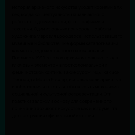
История архивного искусства уходит корнями в ХХ
век, когда концептуалисты начали активно
работать с документами, фотографиями и
текстами. Один из ранних примеров — работы
художника Марселя Броодерса, использовавшего
музейные и библиотечные формы каталогизации
как метод художественного высказывания.
Позднее в 1990-х годах архивная практика стала
ключевым элементом в постколониальной и
феминистской критике. Такие художницы, как Зои
Леонард и Марта Рослер, использовали архивные
изображения и тексты, чтобы вскрыть механизмы
социальной и культурной репрезентации. Эти
практики заложили основу для современного
понимания архивов в искусстве как инструмента
деконструкции официальной истории.