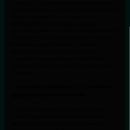
Раада. Он создал фиктивный архив, посвящённый
гражданской войне в Ливане, тем самым поднимая
вопрос о достоверности исторических
источников. В России интерес к архивным
практикам проявился, например, в проекте «Музей
москвичей», где художники работают с личными и
бытовыми архивами горожан. Такие кейсы
демонстрируют, как архивы в искусстве
становятся полем для личной и коллективной
памяти, критического анализа и рефлексии над
историей.
Статистика и аналитика: рост интереса к
архивным формам в искусстве
По данным отчёта Art Basel и UBS за 2023 год,
количество выставок, посвящённых архивным
тематикам, выросло на 18% по сравнению с