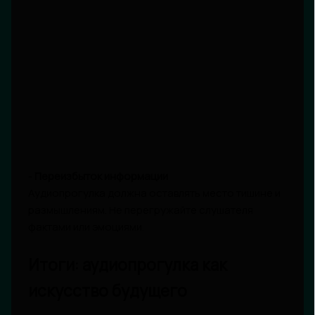
-
Переизбыток информации
Аудиопрогулка должна оставлять место тишине и
размышлениям. Не перегружайте слушателя
фактами или эмоциями.
Итоги: аудиопрогулка как
искусство будущего