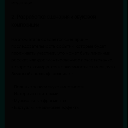
медитация.
2. Разработка сценария и звуковой
композиции
На этом этапе создаётся сценарий —
последовательность событий, которые будет
переживать участник. Это может быть линейный
рассказ или фрагментированное повествование,
которое активируется в зависимости от маршрута.
Звуковой ландшафт включает:
- Полевые записи звуков местности
- Интервью с жителями
- Музыкальные фрагменты
- Виртуальные звуковые эффекты