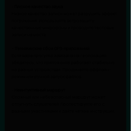
-
Плохое качество звука
Низкое качество записи может разрушить эффект
погружения. Используйте ветрозащиту,
качественные микрофоны и проводите тестовые
записи на месте.
-
Технические сбои GPS-приложений
Если ваша прогулка завязана на геолокацию,
убедитесь, что приложение работает стабильно
на разных устройствах. Продумайте оффлайн-
режим или ручной запуск файлов.
-
Неинтуитивный маршрут
Сложный или небезопасный маршрут может
отпугнуть слушателей. Протестируйте его с
разными участниками и дайте чёткие инструкции.