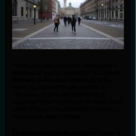
Готовую прогулку необходимо протестировать.
Это важно не только с технической точки зрения
(проверка качества звука, корректность GPS-
меток), но и художественной: работает ли
эмоциональная динамика? Вовлекается ли
слушатель? После тестов вносятся необходимые
правки. И только затем аудиопрогулка может быть
запущена для широкой публики.
Преимущества аудиопрогулок и