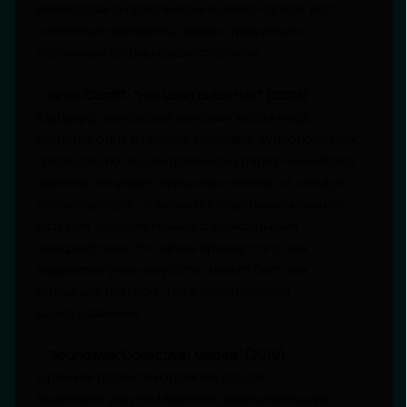
реализована практически в любой среде. Вот
несколько примеров, демонстрирующих
различные формы аудиопрогулок:
-
Janet Cardiff: "Her Long Black Hair" (2004)
Кардифф, канадская звуковая художница,
создала одну из самых знаковых аудиопрогулок,
проходящую по Центральному парку Нью-Йорка.
Зритель получает наушники и плейер, и, следуя
голосу автора, становится участником личной
истории, переплетённой с конкретными
ландшафтами. Это яркий пример того, как
аудиопрогулка искусство может быть как
интимным театром, так и политическим
высказыванием.
-
"Soundwalk Collective: Medea" (2019)
В рамках проекта коллектив создал
аудиопрогулку по Марселю, вдохновлённую