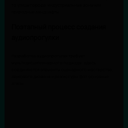
то улицы города, индустриальные зоны или
природные ландшафты.
Поэтапный процесс создания
аудиопрогулки
Разработка аудиопрогулки требует
мультидисциплинарного подхода: здесь
соединяются элементы сценарного мастерства,
звукового дизайна и режиссуры. Вот основные
этапы: