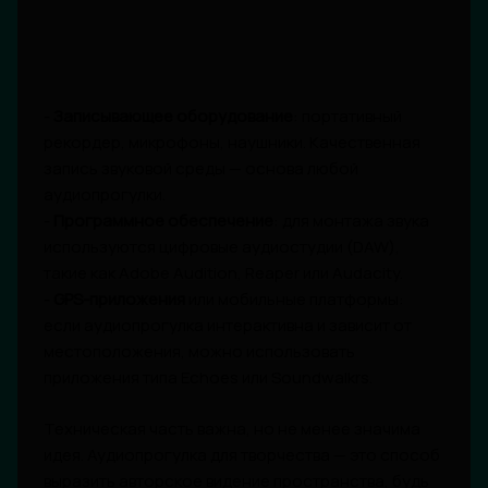
-
Записывающее оборудование
: портативный
рекордер, микрофоны, наушники. Качественная
запись звуковой среды — основа любой
аудиопрогулки.
-
Программное обеспечение
: для монтажа звука
используются цифровые аудиостудии (DAW),
такие как Adobe Audition, Reaper или Audacity.
-
GPS-приложения
или мобильные платформы:
если аудиопрогулка интерактивна и зависит от
местоположения, можно использовать
приложения типа Echoes или Soundwalkrs.
Техническая часть важна, но не менее значима
идея. Аудиопрогулка для творчества — это способ
выразить авторское видение пространства, будь