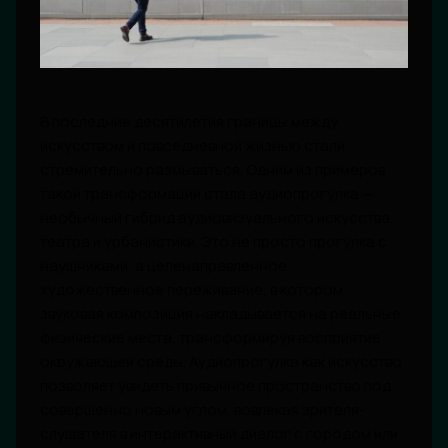
В последние десятилетия границы между
искусством и повседневной жизнью стали
стремительно размываться. Одним из примеров
такой трансформации стала аудиопрогулка —
необычный гибрид аудиовизуального искусства,
театра и урбанистики. Это не просто прогулка с
наушниками, а целенаправленное
художественное переживание, в котором
звуковая композиция накладывается на реальные
физические места, трансформируя восприятие
окружающей среды. Аудиопрогулка как искусство
позволяет увидеть привычное пространство под
совершенно новым углом, вовлекая зрителя-
слушателя в интерактивный диалог с городом или