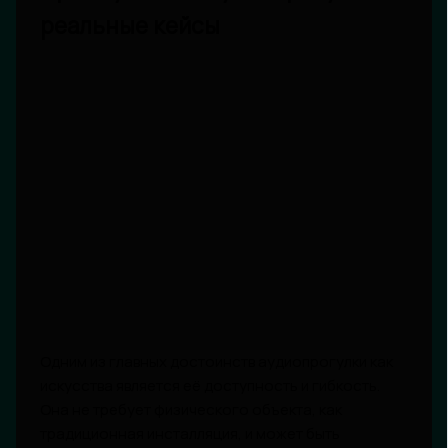
реальные кейсы
Одним из главных достоинств аудиопрогулки как
искусства является её доступность и гибкость.
Она не требует физического объекта, как
традиционная инсталляция, и может быть