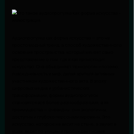
Аудиопрогулка как форма искусства — это не
просто модный тренд, а способ художественного
освоения пространства, который меняет само
представление о том, где и как происходит
искусство. Она объединяет технологии и поэзию,
повседневность и миф, делая зрителя активным
участником художественного акта. В эпоху
цифровых медиа и урбанистических
трансформаций, формы аудиопрогулок
становятся всё более разнообразными, а их
преимущества — очевидны: они экологичны,
доступны и глубоко персонализированы. Это
искусство, которое не висит на стене, а звучит в
ушах, ведёт по улицам и пробуждает новые