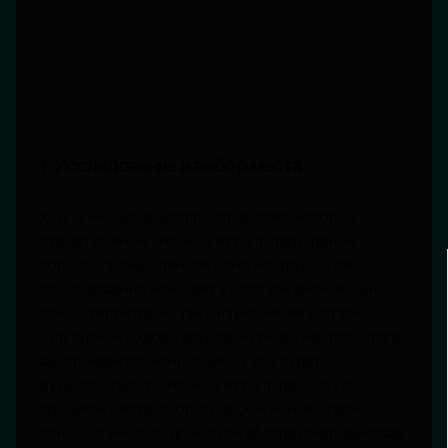
1. Исследование и выбор места
Художник выбирает пространство, которое
станет сценой. Это может быть парк, район
города, промышленная зона или даже музей.
Исследование включает в себя как физический
обход территории, так и изучение её истории,
культурных кодов и звуковой среды. На этом этапе
выстраивается концепция: о чём будет
аудиопрогулка? Это может быть рассказ о
прошлом места, экологический комментарий,
психологическая драма или абстрактная звуковая