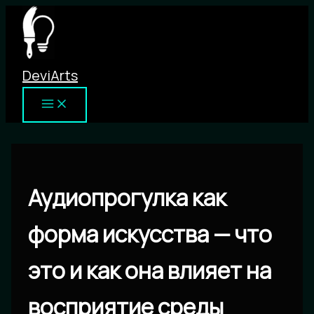
Перейти
к
содержимому
DeviArts
Аудиопрогулка как
форма искусства — что
это и как она влияет на
восприятие среды