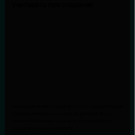
учитывать при создании
Несмотря на кажущуюся простоту, аудиопрогулка
требует внимания к множеству деталей. Вот с
какими проблемами чаще всего сталкиваются
создатели и как их избегать: