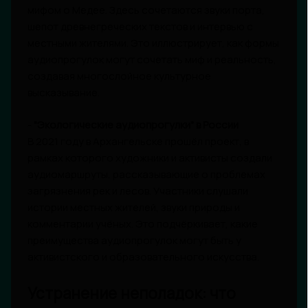
мифом о Медее. Здесь сочетаются звуки порта,
шепот древнегреческих текстов и интервью с
местными жителями. Это иллюстрирует, как формы
аудиопрогулок могут сочетать миф и реальность,
создавая многослойное культурное
высказывание.
-
"Экологические аудиопрогулки" в России
В 2021 году в Архангельске прошёл проект, в
рамках которого художники и активисты создали
аудиомаршруты, рассказывающие о проблемах
загрязнения рек и лесов. Участники слушали
истории местных жителей, звуки природы и
комментарии учёных. Это подчёркивает, какие
преимущества аудиопрогулок могут быть у
активистского и образовательного искусства.
Устранение неполадок: что