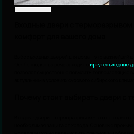
Входные двери с терморазрывом 
комфорт для вашего дома
Выбор входных дверей для дома – это важнейший ш
Особенно, когда речь заходит о
иркутск входные 
позволят существенно повысить теплоизоляцию ва
актуальным в условиях сурового сибирского клима
Почему стоит выбирать двери с 
Входные двери с терморазрывом – это не только с
необходимая защита от холода. Основные преиму
моделями можно перечислить следующим образом