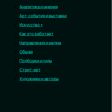
Аналитика и мнения
Арт-события и выставки
Искусство +
Как это работает
Направления и медиа
Общая
Подборки и гиды
Стрит-арт
Художники и авторы