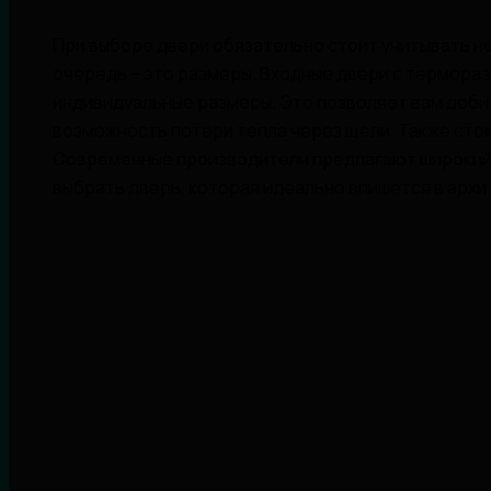
При выборе двери обязательно стоит учитывать не
очередь – это размеры. Входные двери с термора
индивидуальные размеры. Это позволяет вам доби
возможность потери тепла через щели. Также стои
Современные производители предлагают широкий
выбрать дверь, которая идеально впишется в архи