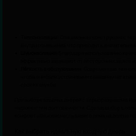
Теплоизоляция:
Специальная конструкция с те
внутри помещения, что приводит к значительны
Шумоизоляция:
Благодаря использованию качес
эффективно защищают от посторонних звуков и
Лёгкость в обслуживании:
Современные технолог
чтобы они были устойчивыми к внешним негатив
срок их службы.
При выборе входных дверей с терморазрывом в Ирк
надёжности и долговечности. Сделав выбор в поль
комфорт и безопасность вашего дома на долгие го
Как выбрать идеальную входную дверь