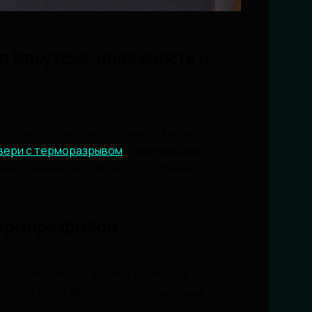
в Иркутске: надёжность и
аг, о котором стоит подумать заранее.
двери с терморазрывом
. Такие модели
шего жилья, что является особенно
та.
терморазрывом
тильный элемент вашего дома, но и
щества таких дверей перед обычными
: