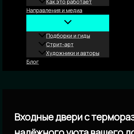
Как это работает
Направления и медиа
Подборки и гиды
Стрит-арт
Художники и авторы
Блог
Поиск
Входные двери с термораз
надёжного уюта вашего д