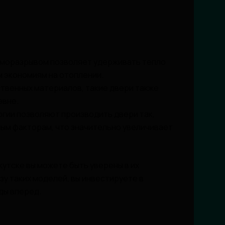
рморазрывом позволяет удерживать тепло
м экономиям на отоплении.
твенных материалов, такие двери также
звне.
ии позволяют производить двери так,
ным факторам, что значительно увеличивает
утске вы можете быть уверены в их
зу таких моделей, вы инвестируете в
ды вперед.