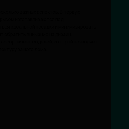
сколько важных аспектов. В первую
зрывом изготавливаются под
ться идеальной посадки и минимизировать
т обратить внимание на дизайн.
 ассортимент моделей, который позволяет
тектуру вашего дома.