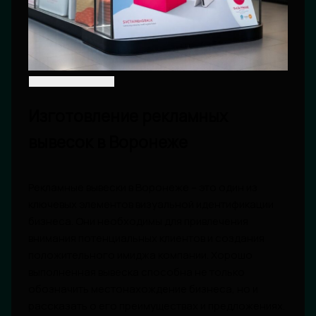
Изготовление рекламных
вывесок в Воронеже
Рекламные вывески в Воронеже – это один из
ключевых элементов визуальной идентификации
бизнеса. Они необходимы для привлечения
внимания потенциальных клиентов и создания
положительного имиджа компании. Хорошо
выполненная вывеска способна не только
обозначить местонахождение бизнеса, но и
рассказать о его преимуществах и предложениях.