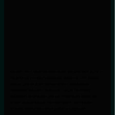
Кроме того, многие компании предлагают услуги
по ремонту и обслуживанию вывесок, что также
важно для их долговечности и сохранения
привлекательного внешнего вида. Поэтому
выбирать компанию для изготовления вывесок
стоит внимательно. Рассмотрите портфолио,
отзывы клиентов и опыт работы на рынке.