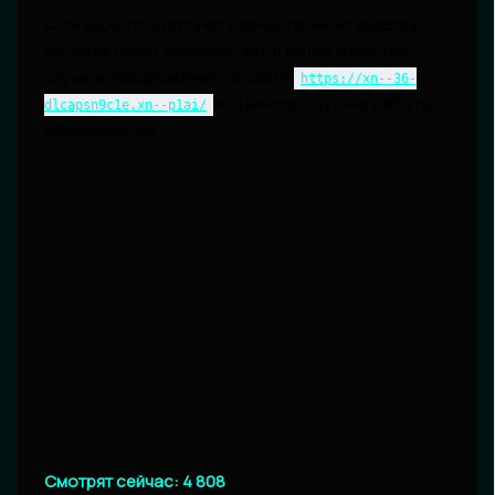
Если вы хотите получить качественную вывеску,
которая будет радовать вас и ваших клиентов,
изучите предложения на сайте
https://xn--36-
и оцените опытные работы
dlcapsn9c1e.xn--p1ai/
специалистов.
Смотрят сейчас:
4 808