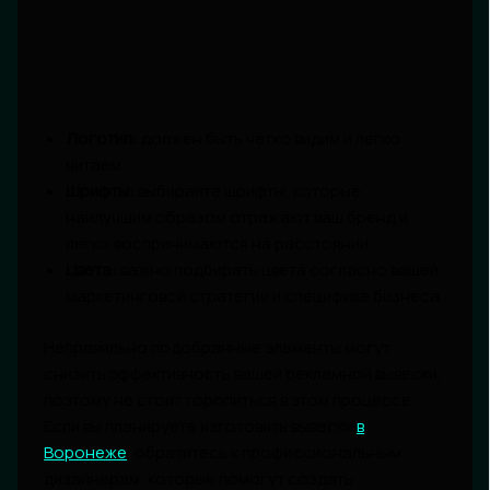
Логотип:
должен быть четко видим и легко
читаем.
Шрифты:
выбирайте шрифты, которые
наилучшим образом отражают ваш бренд и
легко воспринимаются на расстоянии.
Цвета:
важно подбирать цвета согласно вашей
маркетинговой стратегии и специфике бизнеса.
Неправильно подобранные элементы могут
снизить эффективность вашей рекламной вывески,
поэтому не стоит торопиться в этом процессе.
Если вы планируете изготовить вывески
в
Воронеже
, обратитесь к профессиональным
дизайнерам, которые помогут создать