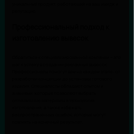
уникальный продукт, работающий на ваш имидж и
репутацию.
Профессиональный подход к
изготовлению вывесок
Обратиться к специализированной компании – это
шаг к успеху в создании рекламных вывесок.
Профессионалы помогут вам на каждом этапе: от
разработки концепции до установки готового
изделия. Специалисты обладают опытом и
знаниями, которые позволяют выбрать
оптимальные материалы и технологии
изготовления, а также избежать
распространенных ошибок, которые могут
повлиять на конечный результат.