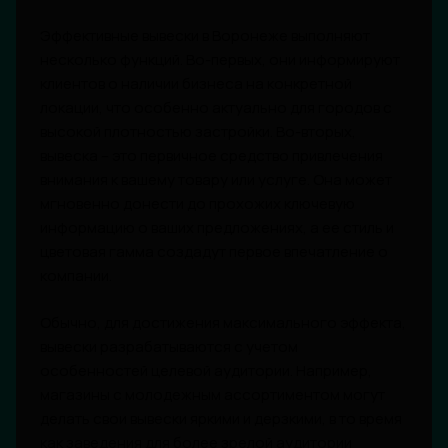
Эффективные вывески в Воронеже выполняют
несколько функций. Во-первых, они информируют
клиентов о наличии бизнеса на конкретной
локации, что особенно актуально для городов с
высокой плотностью застройки. Во-вторых,
вывеска – это первичное средство привлечения
внимания к вашему товару или услуге. Она может
мгновенно донести до прохожих ключевую
информацию о ваших предложениях, а ее стиль и
цветовая гамма создадут первое впечатление о
компании.
Обычно, для достижения максимального эффекта,
вывески разрабатываются с учетом
особенностей целевой аудитории. Например,
магазины с молодежным ассортиментом могут
делать свои вывески яркими и дерзкими, в то время
как заведения для более зрелой аудитории