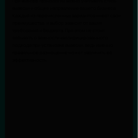
При выборе технологии важно учитывать стиль
вывески и общее направление вашего бизнеса.
Каждый из перечисленных вариантов имеет свои
преимущества, и выбор зависит от ваших
требований и бюджета. При этом не стоит
забывать о важности квалифицированного
подхода при установке вывески, ведь именно
правильное размещение может увеличить её
эффективность.