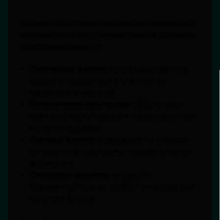
На рынке представлено множество технологий и
материалов для изготовления вывесок. Особенно
популярными являются:
Пластиковые вывески:
легкие и долговечные,
идеально подходят для внутреннего и
наружного применения.
Металлические конструкции:
обеспечивают
прочность и устойчивость к неблагоприятным
погодным условиям.
Световые вывески:
освещаемые конструкции,
которые привлекают внимание даже в темное
время суток.
Стеклянные элементы:
стильный и
современный подход, особенно подходит для
салонов и бутиков.