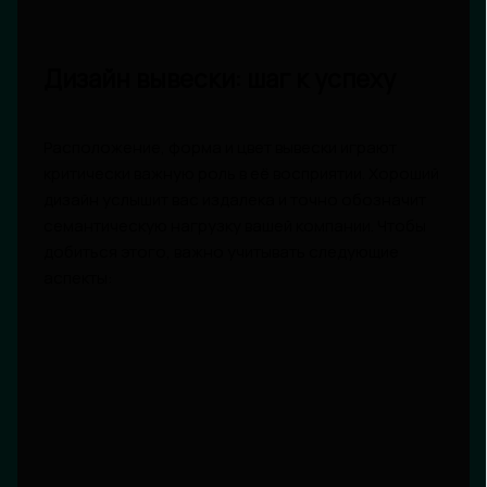
Дизайн вывески: шаг к успеху
Расположение, форма и цвет вывески играют
критически важную роль в её восприятии. Хороший
дизайн услышит вас издалека и точно обозначит
семантическую нагрузку вашей компании. Чтобы
добиться этого, важно учитывать следующие
аспекты: