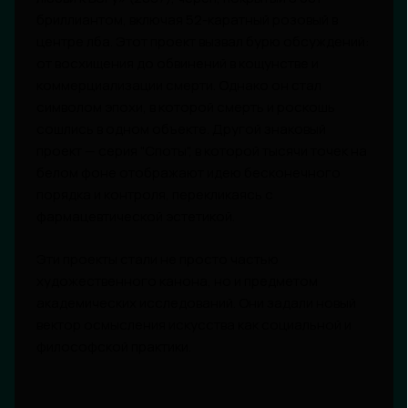
бриллиантом, включая 52-каратный розовый в
центре лба. Этот проект вызвал бурю обсуждений:
от восхищения до обвинений в кощунстве и
коммерциализации смерти. Однако он стал
символом эпохи, в которой смерть и роскошь
сошлись в одном объекте. Другой знаковый
проект — серия "Споты", в которой тысячи точек на
белом фоне отображают идею бесконечного
порядка и контроля, перекликаясь с
фармацевтической эстетикой.
Эти проекты стали не просто частью
художественного канона, но и предметом
академических исследований. Они задали новый
вектор осмысления искусства как социальной и
философской практики.