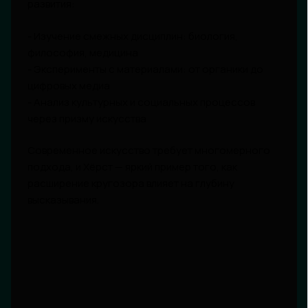
развития:
- Изучение смежных дисциплин: биология,
философия, медицина
- Эксперименты с материалами: от органики до
цифровых медиа
- Анализ культурных и социальных процессов
через призму искусства
Современное искусство требует многомерного
подхода, и Хёрст — яркий пример того, как
расширение кругозора влияет на глубину
высказывания.