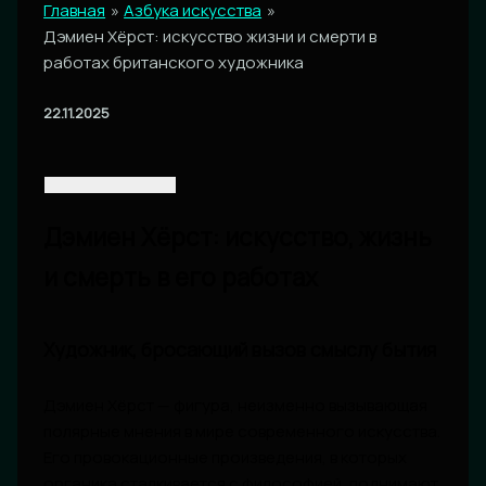
Главная
Азбука искусства
Дэмиен Хёрст: искусство жизни и смерти в
работах британского художника
22.11.2025
Дэмиен Хёрст: искусство, жизнь
и смерть в его работах
Художник, бросающий вызов смыслу бытия
Дэмиен Хёрст — фигура, неизменно вызывающая
полярные мнения в мире современного искусства.
Его провокационные произведения, в которых
органика сталкивается с философией, поднимают