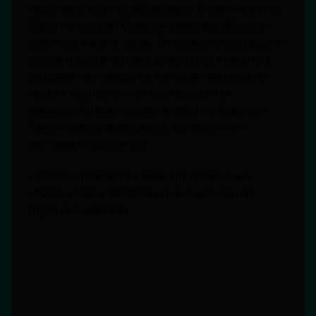
через цвет, форму и абстракцию. В отличие от них,
Хёрст использует буквально мертвые объекты:
животных, черепа, кровь. Он стремится разрушить
иллюзию дистанции между зрителем и смертью,
создавая произведения, которые невозможно
просто "смотреть" — с ними приходится
взаимодействовать, даже внутренне бороться.
Такой подход провоцирует, шокирует, но и
заставляет задуматься.
- Хёрст: материализм, прямота, провокация
- Ротко и Бэкон: абстракция, эмоциональная
глубина, символизм