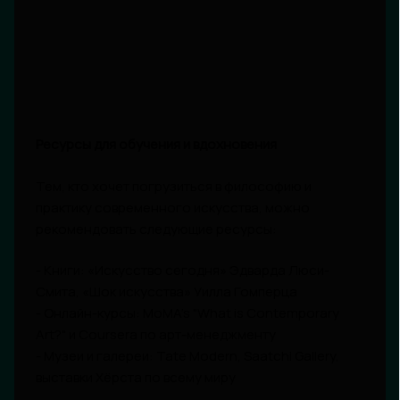
Ресурсы для обучения и вдохновения
Тем, кто хочет погрузиться в философию и
практику современного искусства, можно
рекомендовать следующие ресурсы:
- Книги: «Искусство сегодня» Эдварда Люси-
Смита, «Шок искусства» Уилла Гомперца
- Онлайн-курсы: MoMA's "What is Contemporary
Art?" и Coursera по арт-менеджменту
- Музеи и галереи: Tate Modern, Saatchi Gallery,
выставки Хёрста по всему миру