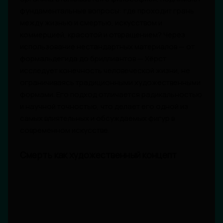
фундаментальные вопросы: где проходит грань
между жизнью и смертью, искусством и
коммерцией, красотой и отвращением? Через
использование нестандартных материалов — от
формальдегида до бриллиантов — Хёрст
исследует конечность человеческой жизни, не
ограничиваясь традиционными художественными
формами. Его подход отличается радикальностью
и научной точностью, что делает его одной из
самых влиятельных и обсуждаемых фигур в
современном искусстве.
Смерть как художественный концепт