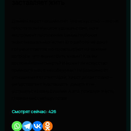
заставляет жить
Дэмиен Хёрст напоминает, что искусство — это не
просто эстетическое удовольствие, но и
инструмент постижения самых глубоких
экзистенциальных истин. Его работы не дают
готовых ответов, но провоцируют на важные
вопросы: что значит быть живым? Как мы
воспринимаем смерть? И может ли искусство
примирить нас с неизбежным? Независимо от
отношения к его методам, Хёрст делает одно —
он заставляет чувствовать, думать и не
оставаться равнодушным. А это, пожалуй, и есть
главная миссия искусства.
Смотрят сейчас:
426