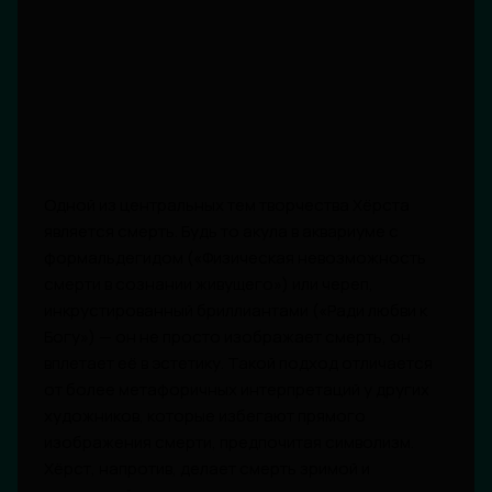
Одной из центральных тем творчества Хёрста
является смерть. Будь то акула в аквариуме с
формальдегидом («Физическая невозможность
смерти в сознании живущего») или череп,
инкрустированный бриллиантами («Ради любви к
Богу») — он не просто изображает смерть, он
вплетает её в эстетику. Такой подход отличается
от более метафоричных интерпретаций у других
художников, которые избегают прямого
изображения смерти, предпочитая символизм.
Хёрст, напротив, делает смерть зримой и