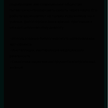
подчёркивая, как современное общество
пытается контролировать смерть через науку. Его
работы вдохновляют не только художников, но и
учёных, философов и даже врачей, приглашая к
междисциплинарному диалогу.
- Использование биологического материала как
арт-объекта
- Инсталляции, имитирующие медицинскую
реальность
- Символика науки как инструмента контроля над
жизнью