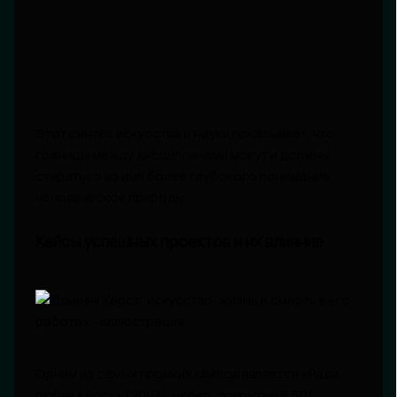
Этот синтез искусства и науки показывает, что
границы между дисциплинами могут и должны
стираться во имя более глубокого понимания
человеческой природы.
Кейсы успешных проектов и их влияние
Одним из самых громких кейсов является «Ради
любви к Богу» (2007), череп, покрытый 8 601