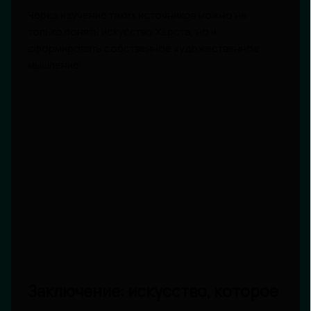
Через изучение таких источников можно не
только понять искусство Хёрста, но и
сформировать собственное художественное
мышление.
Заключение: искусство, которое