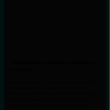
Рекомендации по развитию современного
художника
Хёрст доказывает, что художник XXI века — это не
только живописец, но и философ, куратор,
исследователь. Чтобы идти по такому пути, важны
не только навыки, но и способность думать
критически. Вот несколько направлений для