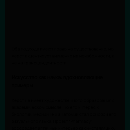
Оба подхода имеют право на существование, но
Хёрст акцентирует внимание на неизбежности, а
не на трансцендентности.
Искусство как наука: вдохновляющие
примеры
Хёрст не имеет художественного образования в
академическом смысле, но его интерес к
биологии, медицине и анатомии стал основой его
визуального языка. Проект "Pharmacy"
воссоздаёт аптечный интерьер как инсталляцию,