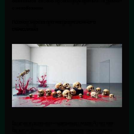
осязаемой, словно провоцируя зрителя на диалог
с неизбежным.
Подход Хёрста против традиционного
символизма
Другие художники — например, Марк Ротко или
Фрэнсис Бэкон — часто выражали тему смерти