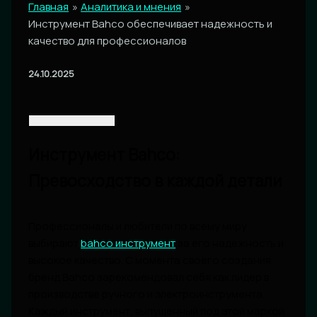
Главная
Аналитика и мнения
Инструмент Bahco обеспечивает надежность и
качество для профессионалов
24.10.2025
Инструмент Bahco:
Превосходство в каждой детали
Профессионалы и любители по всему миру
выбирают
bahco инструмент
за его надежность и
высокое качество. С момента своего создания
бренд Bahco зарекомендовал себя как лидер в
производстве ручного и электроинструмента.
Каждый инструмент, выпущенный под этой маркой,