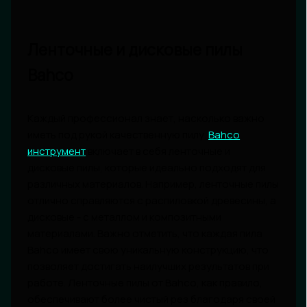
Ленточные и дисковые пилы
Bahco
Каждый профессионал знает, насколько важно
иметь под рукой качественную пилу.
Bahco
инструмент
включает в себя ленточные и
дисковые пилы, которые идеально подходят для
различных материалов. Например, ленточные пилы
отлично справляются с распиловкой древесины, а
дисковые - с металлом и композитными
материалами. Важно отметить, что каждая пила
Bahco имеет свою уникальную конструкцию, что
позволяет достигать наилучших результатов при
работе. Ленточные пилы от Bahco, как правило,
обеспечивают более чистый рез благодаря своей