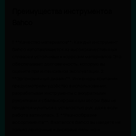
Преимущества инструментов
Bahco
1. **Качество материалов**: Каждый инструмент
Bahco изготавливается из высококачественных
сплавов и устойчивых к коррозии материалов. Это
обеспечивает долговечность, которую вы
оцените при интенсивной эксплуатации. 2.
**Эргономичный дизайн**: Инженеры компании
предусмотрели удобство в использовании,
разрабатывая инструменты с аккуратными
рукоятками и сбалансированным весом. Вам не
придется мучиться с усталостью рук, даже если
работа затянулась. 3. **Разнообразие
ассортимента**: В каталоге Bahco вы найдете не
только ленточные и дисковые пилы, но и