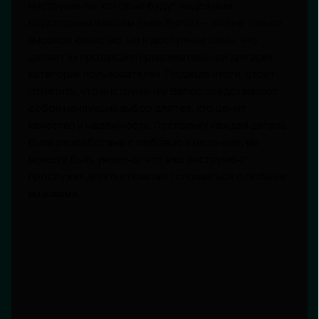
инструменты, которые будут надежным
подспорьем в вашем деле. Bahco — это не только
высокое качество, но и доступные цены, что
делает их продукцию привлекательной для всех
категорий пользователей. Подводя итоги, стоит
отметить, что инструменты Bahco представляют
собой наилучший выбор для тех, кто ценит
качество и надежность. Поскольку каждая деталь
была разработана с любовью к механике, вы
можете быть уверены, что ваш инструмент
прослужит долго и поможет справиться с любыми
вызовами.