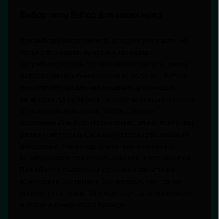
Выбор пилы Bahco для ваших нужд
При выборе инструмента, следует учитывать не
только его характеристики, но и ваши
потребности. Будь то плотницкие работы, резка
металла или комбинированные задачи — Bahco
предлагает идеальные решения для каждой
категории. Опирайтесь на советы специалистов и
отзывы пользователей, чтобы сделать
осознанный выбор. Назначение, длина лента или
различные типы дисков могут стать решающими
факторами. Переходя к практике, помните о
безопасности при использовании инструментов.
Пилы Bahco снабжены удобными защитными
кожухами и системами блокировок, тем самым
снижая риск травм. Это еще один довод в пользу
выбора именно этого бренда.