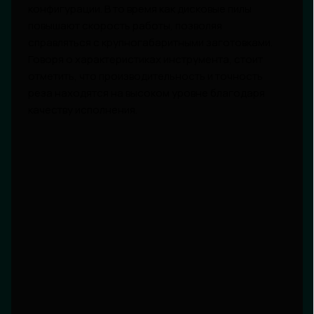
конфигурации. В то время как дисковые пилы
повышают скорость работы, позволяя
справляться с крупногабаритными заготовками.
Говоря о характеристиках инструмента, стоит
отметить, что производительность и точность
реза находятся на высоком уровне благодаря
качеству исполнения.