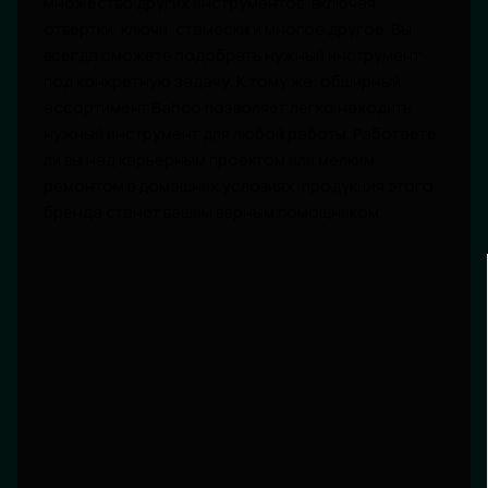
множество других инструментов, включая
отвертки, ключи, стамески и многое другое. Вы
всегда сможете подобрать нужный инструмент
под конкретную задачу. К тому же, обширный
ассортимент Bahco позволяет легко находить
нужный инструмент для любой работы. Работаете
ли вы над карьерным проектом или мелким
ремонтом в домашних условиях, продукция этого
бренда станет вашим верным помощником.