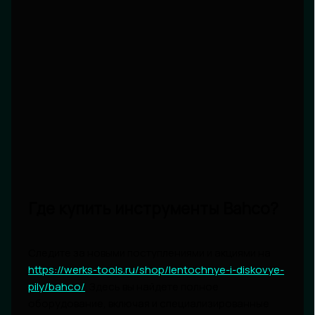
Где купить инструменты Bahco?
Следите за новыми поступлениями и акциями на
https://werks-tools.ru/shop/lentochnye-i-diskovye-
pily/bahco/
. Здесь вы найдете полное
оборудование, включая и специализированные