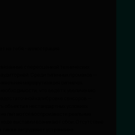
связанные с переоценкой технических
 аудиторией. Среди типичных промахов —
авильная маршрутизация сигналов,
необходимости, что ведёт к увеличению
недостаточной калибровке сенсоров —
ть объекты в нестандартных условиях
 не пытаются воспроизвести реальные
в ходе выставки возникают сбои. Отсутствие
в также затрудняет устранение