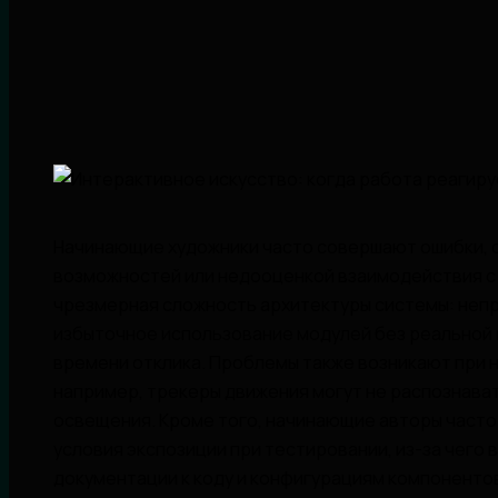
Начинающие художники часто совершают ошибки, 
возможностей или недооценкой взаимодействия с
чрезмерная сложность архитектуры системы: непр
избыточное использование модулей без реальной 
времени отклика. Проблемы также возникают при 
например, трекеры движения могут не распознава
освещения. Кроме того, начинающие авторы часто
условия экспозиции при тестировании, из-за чего 
документации к коду и конфигурациям компоненто