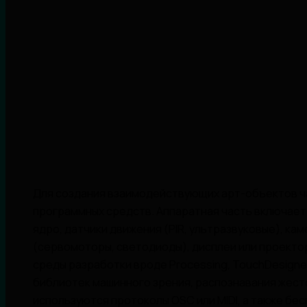
Для создания взаимодействующих арт-объектов ч
программных средств. Аппаратная часть включает A
ядро, датчики движения (PIR, ультразвуковые), ка
(сервомоторы, светодиоды), дисплеи или проекто
среды разработки вроде Processing, TouchDesigner
библиотек машинного зрения, распознавания жесто
используются протоколы OSC или MIDI, а также бе