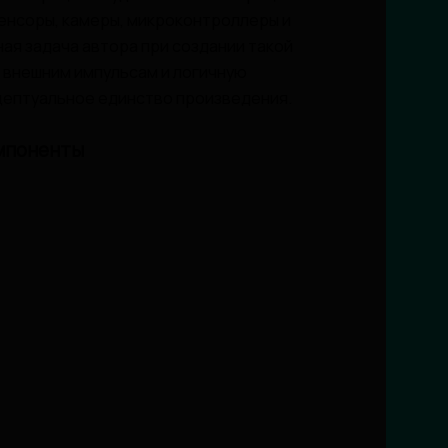
сенсоры, камеры, микроконтроллеры и
ая задача автора при создании такой
 внешним импульсам и логичную
цептуальное единство произведения.
мпоненты