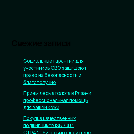
Свежие записи
Социальные гарантии для
участников СВО защищают
право на безопасность и
благополучие
Прием дерматолога в Рязани:
профессиональная помощь
для вашей кожи
Покупка качественных
подшипников ISB 7003
CTP4.2RSZ по выгодной цене