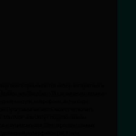
аще всего применяется набор аппаратных и
rduino или Raspberry Pi как вычислительное
мерные модули, микрофоны, актуаторы
ры. Программная часть может включать
, Max/MSP или Unity с подключением
в и аудиосигнала. Для передачи данных
спроводные интерфейсы (Wi-Fi или