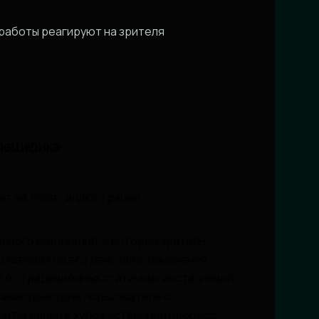
 работы реагируют на зрителя
специфика
нного выражения, в которой зритель
отвечает на его действия, изменения
е от традиционных статичных инсталляций,
заимодействие пользователя с
интеграции в художественный процесс