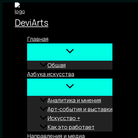
Перейти
к
DeviArts
содержимому
Главная
Общая
Азбука искусства
Аналитика и мнения
Арт-события и выставки
Искусство +
Как это работает
Направления и медиа