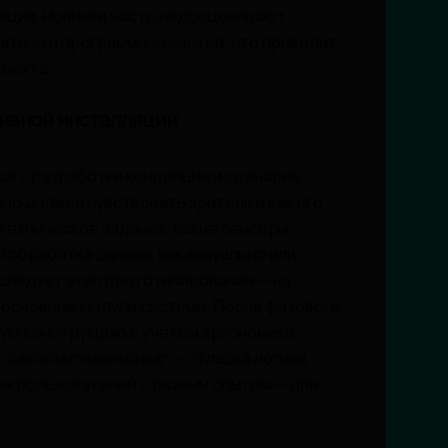
яции. Новички часто недооценивают
тной и программной частей, что приводит
бъекта.
ивной инсталляции
я с разработки концепции и сценария
но должен чувствовать зритель и как его
техническое задание: какие сенсоры
 обработка данных, как визуально или
 следует этап прототипирования — на
основные модули системы. После фазового
ую конструкцию с учетом эргономики,
. Заключительный шаг — отладка логики
их пользователей с разным опытом — для