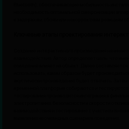
Bluetooth), обеспечивающие мобильность инсталл
необходимость оптимальной синхронизации аппара
к задержкам, сбоям или некорректным реакциям о
Ключевые этапы проектирования интеракт
Создание интерактивного произведения начинаетс
взаимодействия. Автор определяет цель: что имен
поведение влияет на объект. Далее составляется 
использовать, каким образом будет производиться
акустически произведение будет отвечать. Затем
временной платформе собираются и тестируются 
тестирования производится интеграция в финальн
электропитания, безопасности и скорости отклика
взаимодействия и тестирование с участием внешн
выявления неочевидных сценариев поведения.