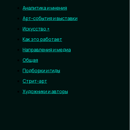
Аналитика и мнения
Арт-события и выставки
Искусство +
Как это работает
Направления и медиа
Общая
Подборки и гиды
Стрит-арт
Художники и авторы