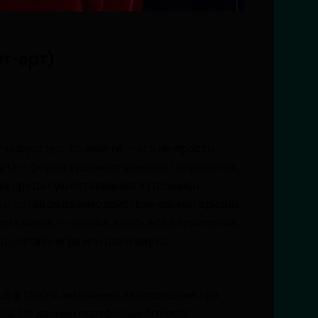
ет-арт)
-искусство, то знаете — это не просто
 art) — форма художественного творчества,
ма среда существования. Художники
ь и сетевое взаимодействие как материалы.
ли камень — основа, здесь всё строится на
д, онлайн-игра или даже вирус,
 в 1990-х, но именно за последние три
са. По данным платформы ArtFacts,