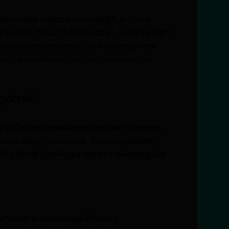
зуальные работы на языке p5.js — это
например, Рафаэль Розендаал — используют
ателя становится частью произведения.
ак создается нет-арт и почему он так
кусства
у веб-приложения, но с художественным
азать миру через сеть. Затем художник
йт с абсурдной навигацией, генеративная
тся цели и взаимодействие с