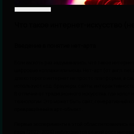
Что такое интернет-искусство (н
Введение в понятие нет-арта
Если вы хоть раз задумывались, что такое интернет
цифровые коллажи или мемы. Нет-арт (от англ. net
для которого интернет не просто платформа, а са
используют код, браузеры, сайты, интерактивност
В отличие от традиционного искусства, где холст и
технологии. Это может быть сайт, генеративный ко
превращённый в арт-объект.
Первые эксперименты в этой области появились ещё
года (2022–2024) наблюдается резкий рост интере