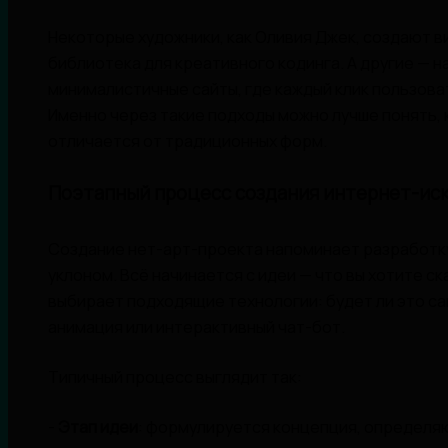
Некоторые художники, как Оливия Джек, создают ви
библиотека для креативного кодинга. А другие — 
минималистичные сайты, где каждый клик пользов
Именно через такие подходы можно лучше понять, к
отличается от традиционных форм.
Поэтапный процесс создания интернет-ис
Создание нет-арт-проекта напоминает разработк
уклоном. Всё начинается с идеи — что вы хотите ск
выбирает подходящие технологии: будет ли это са
анимация или интерактивный чат-бот.
Типичный процесс выглядит так:
-
Этап идеи
: формулируется концепция, определяю