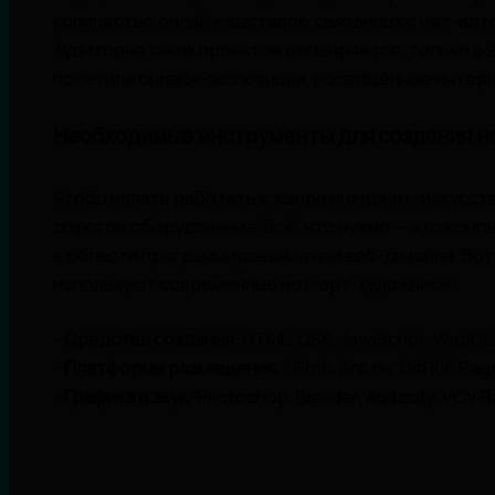
количество онлайн-выставок, связанных с нет-арто
Аудитория таких проектов расширяется: только в 2
посетили онлайн-экспозиции, посвящённые интерн
Необходимые инструменты для создания н
Чтобы начать работать в жанре интернет-искусств
дорогое оборудование. Всё, что нужно — это компь
в области программирования или веб-дизайна. Вот
используют современные нет-арт-художники:
-
Средства создания
: HTML, CSS, JavaScript, WebGL,
-
Платформы размещения
: Glitch, Are.na, GitHub Pa
-
Графика и звук
: Photoshop, Blender, Audacity, VCV