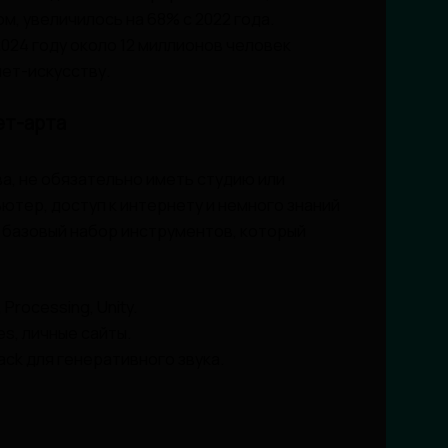
м, увеличилось на 68% с 2022 года.
024 году около 12 миллионов человек
ет-искусству.
ет-арта
а, не обязательно иметь студию или
ютер, доступ к интернету и немного знаний
 базовый набор инструментов, который
 Processing, Unity.
ges, личные сайты.
 Rack для генеративного звука.