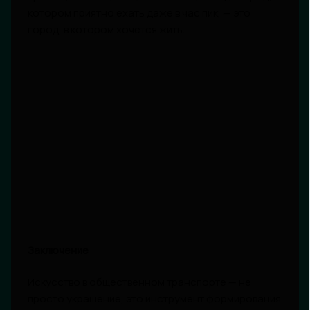
котором приятно ехать даже в час пик, — это
город, в котором хочется жить.
Заключение
Искусство в общественном транспорте — не
просто украшение, это инструмент формирования