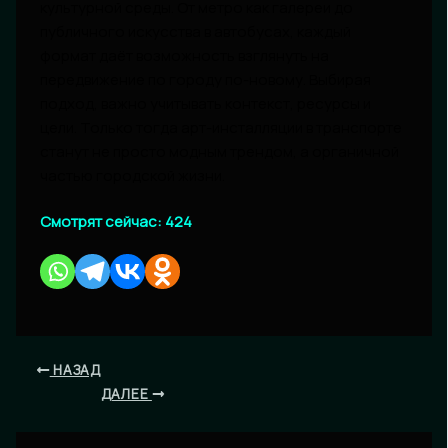
культурной среды. От метро как галереи до
публичного искусства в автобусах, каждый
формат даёт возможность взглянуть на
передвижение по городу по-новому. Выбирая
подход, важно учитывать контекст, ресурсы и
цели. Только тогда арт-инсталляции в транспорте
станут не просто модным трендом, а органичной
частью городской жизни.
Смотрят сейчас:
424
НАЗАД
ДАЛЕЕ