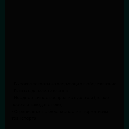
- Высокие затраты на реализацию и обслуживание
- Риск вандализма и износа
- Неоднозначное восприятие публикой (не все
проекты находят отклик)
- Ограничения по безопасности и нормативам
транспорта