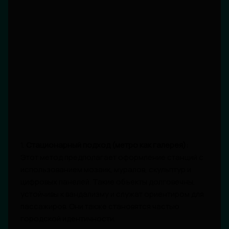
1.
Стационарный подход (метро как галерея):
Этот метод предполагает оформление станций с
использованием мозаик, муралов, скульптур и
цифровых панелей. Такие объекты долговечны,
устойчивы к вандализму и служат ориентиром для
пассажиров. Они также становятся частью
городской идентичности.