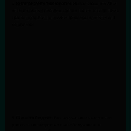
4.
Интегрируйте технологии:
Использование AR и
интерактивных дисплеев делает арт-инсталляции в
транспорте доступными и привлекательными для
молодёжи.
5.
Оцените бюджет:
Важно учитывать не только
расходы на запуск, но и на обслуживание,