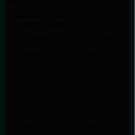
модернизацию и безопасность.
Тенденции 2025 года: искусство на
колёсах и в туннелях
В ближайшие годы ожидается рост интереса к
гибридным форматам. Например, в Сеуле
тестируются интерактивные панели в вагонах
метро, реагирующие на движение пассажиров. В
Европе набирают популярность «арт-автобусы» —
передвижные выставки, курсирующие по городу.
Также растёт внимание к устойчивому развитию:
художники используют переработанные
материалы, а цифровые инсталляции становятся
энергоэффективнее. Всё чаще украшение
общественного транспорта рассматривается как
способ улучшения городской экологии — не в
прямом, а в эмоциональном смысле. Ведь город, в