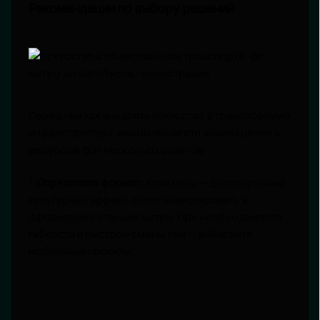
Рекомендации по выбору решений
Перед тем как внедрять искусство в транспортную
инфраструктуру, важно провести анализ целей и
ресурсов. Вот несколько советов:
1.
Определите формат:
Если цель — долгосрочный
культурный эффект, стоит инвестировать в
оформление станций метро. При необходимости
гибкости и быстрой смены тем — выбирайте
мобильные проекты.