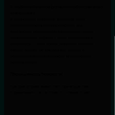
2.
Мобильный подход (украшение общественного
транспорта):
В этом случае автобусы, трамваи и даже
троллейбусы становятся холстами для
творчества. Используются виниловые плёнки,
светодиодные дисплеи и даже дополненная
реальность. Такое искусство имеет больший
радиус охвата, но требует регулярного
обновления и внимательного технического
обслуживания.
Плюсы и минусы технологий
Каждый формат имеет свои преимущества и
ограничения. Рассмотрим основные из них: