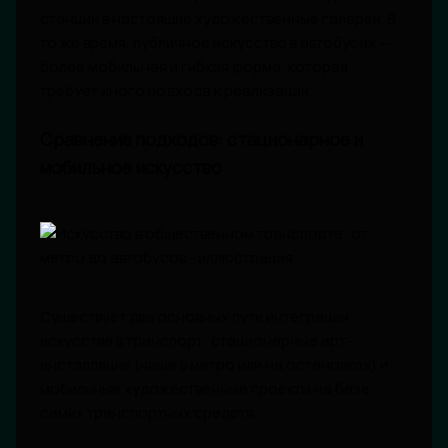
станции в настоящие художественные галереи. В
то же время, публичное искусство в автобусах —
более мобильная и гибкая форма, которая
требует иного подхода к реализации.
Сравнение подходов: стационарное и
мобильное искусство
Существует два основных пути интеграции
искусства в транспорт: стационарные арт-
инсталляции (чаще в метро или на остановках) и
мобильные художественные проекты на базе
самих транспортных средств.