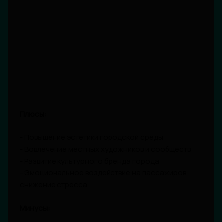
Плюсы:
- Повышение эстетики городской среды
- Вовлечение местных художников и сообществ
- Развитие культурного бренда города
- Эмоциональное воздействие на пассажиров,
снижение стресса
Минусы: