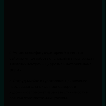
2.
Учтите специфику аудитории:
В спальных
районах лучше работают спокойные композиции,
в деловых центрах — цифровые и интерактивные
формы.
3.
Сотрудничайте с кураторами:
Привлечение
профессиональных арт-менеджеров и
художников поможет избежать стихийности и
повысит художественный уровень.