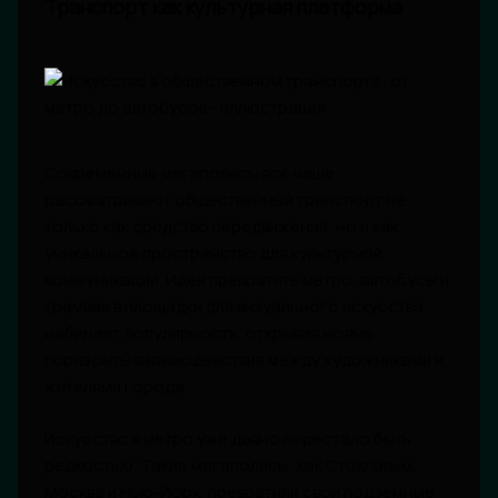
Транспорт как культурная платформа
Современные мегаполисы всё чаще
рассматривают общественный транспорт не
только как средство передвижения, но и как
уникальное пространство для культурной
коммуникации. Идея превратить метро, автобусы и
трамваи в площадки для визуального искусства
набирает популярность, открывая новые
горизонты взаимодействия между художниками и
жителями города.
Искусство в метро уже давно перестало быть
редкостью. Такие мегаполисы, как Стокгольм,
Москва и Нью-Йорк, превратили свои подземные