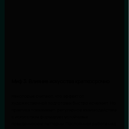
Миф 3: Влияние искусства краткосрочно
Некоторые считают, что эффект от
художественной подготовки быстро исчезает. Но
практика показывает: регулярное взаимодействие
с искусством формирует устойчивые
поведенческие паттерны. Постоянная работа над