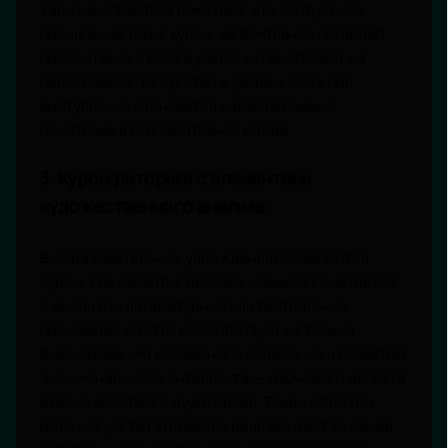
харизмы. Практика показала, что сотрудники,
прошедшие такие курсы, эффективнее проводят
презентации и более уверенно выступают на
переговорах. Искусство и уверенность при
выступлении становятся неразделимыми
понятиями в корпоративной среде.
3. Курсы риторики с элементами
художественного анализа
В образовательных учреждениях появляются
курсы, где развитие речевых навыков сочетается
с анализом литературных или театральных
произведений. Это способствует не только
формированию словарного запаса, но и развитию
эмоционального интеллекта — ключевого аспекта
взаимодействия с аудиторией. Таким образом,
роль искусства в развитии речи выходит за рамки