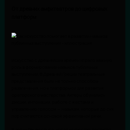
От древних амфитеатров до цифровых
платформ
Искусство с древнейших времён играло важную
роль в формировании навыков публичных
выступлений. В Древней Греции театральные
представления были не только способом
развлечения, но и платформой для развития
ораторского мастерства. Актёры обучались
дикции, интонации, работе с жестами и
управлению голосом — навыкам, которые до сих
пор считаются основой эффективной речи.
В эпоху Ренессанса, когда искусство достигло