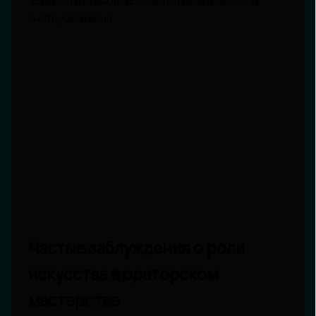
эстетики и становится частью практического
инструментария.
Частые заблуждения о роли
искусства в ораторском
мастерстве