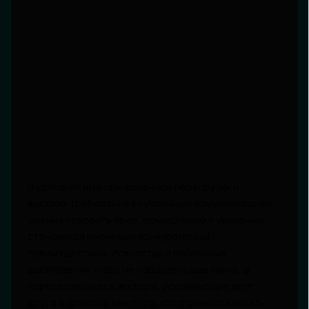
В условиях информационной перегрузки и
высоких требований к публичным коммуникациям,
умение говорить ярко, осмысленно и уверенно
становится ключевым конкурентным
преимуществом. Искусство и публичные
выступления — это не параллельные линии, а
пересекающиеся векторы, усиливающие друг
друга в практике каждого, кто стремится влиять