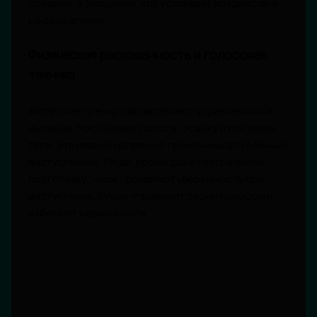
словами, а эмоциями, что усиливает воздействие
на слушателей.
Физическая раскованность и голосовая
техника
Актёрские тренировки включают упражнения на
дыхание, постановку голоса, осанку и контроль
тела. Эти навыки напрямую применимы в публичных
выступлениях. Люди, прошедшие театральную
подготовку, чаще проявляют уверенность при
выступлении, лучше управляют своим голосом и
избегают нервозности.