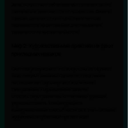
деле, искусство и публичные выступления тесно
связаны вне зависимости от профессии. Даже в
сферах, далеких от культуры, такие методы
оказываются эффективными для повышения
уверенности и выразительности.
Миф 2: Художественные практики не дают
прикладных навыков
Скептики утверждают, что искусство не обучает
«настоящим» навыкам. Однако исследования
последних лет опровергают это мнение.
Театральные и музыкальные занятия
способствуют развитию когнитивных функций,
улучшают память, концентрацию и
коммуникативные способности. Всё это — основа
эффективной публичной презентации.