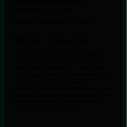
образовательной и
профессиональной среде
1. Школьные театральные кружки
В России и странах Европы активно внедряется
практика включения сценического искусства в
школьную программу. Ученики, участвующие в
постановках, демонстрируют лучшие результаты
по ораторскому мастерству: они легче
формулируют мысли, свободно держатся перед
аудиторией и демонстрируют развитую речь. Это
наглядная иллюстрация того, как искусство
помогает в ораторском мастерстве.