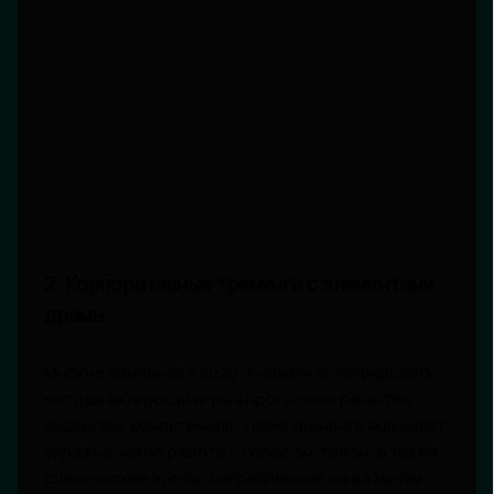
2. Корпоративные тренинги с элементами
драмы
Многие компании в 2020-х начали интегрировать
методы актерской игры в программы развития
лидерских компетенций. Такие тренинги включают
упражнения по работе с голосом, телом, а также
сценические этюды, направленные на развитие