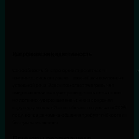
Импровизация и адаптивность
Способность быстро ориентироваться в
изменяющейся ситуации — важнейший компонент
успешной речи. Здесь помогает театральная
импровизация: она учит реагировать спонтанно,
но логично, удерживая внимание и сохраняя
структуру подачи. Это особенно актуально в 2025
году, когда динамика общения требует гибкости и
быстроты мышления.
Примеры реализации в