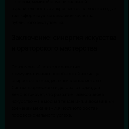
голосом, мимикой и эмоциональной
выразительностью закрепляется на долгие годы и
трансформируется в высокое качество
публичного выступления.
Заключение: синергия искусства
и ораторского мастерства
Современный подход к развитию
коммуникативных способностей всё чаще
опирается на междисциплинарные методы.
Синтез творческого и делового подходов
демонстрирует, что развитие навыков через
искусство — не модная тенденция, а доказанный
временем механизм личностного роста и
профессионального успеха.