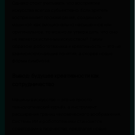
Однако стоит учитывать, что восприятие
искусства всегда субъективно. Если зритель
воспринимает произведение, созданное
машиной, как эмоционально насыщенное или
оригинальное, то можно ли утверждать, что оно
не является истинным искусством? Таким
образом, робототехника и креативность — это не
взаимоисключающие понятия, а скорее новые
формы симбиоза.
Вывод: будущее креативности как
сотрудничество
Машины в искусстве — это не просто
технологический курьёз, а инструмент
расширения границ человеческого воображения.
Системы ИИ и робототехники становятся
соавторами в творчестве, предлагая новые