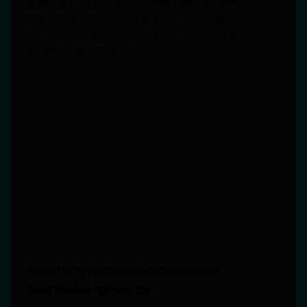
машины в искусстве быть равными человеку —
требует углубленного анализа не только
технических возможностей, но и философских
аспектов креативности.
Архитектура творческой машины:
диаграмма процесса