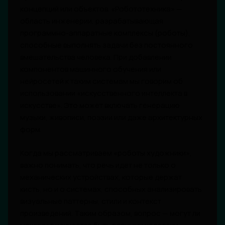
концепций или объектов. «Робототехника» —
область инженерии, разрабатывающая
программно-аппаратные комплексы (роботы),
способные выполнять задачи без постоянного
вмешательства человека. При добавлении
компонентов машинного обучения или
нейросетей к таким системам мы говорим об
использовании «искусственного интеллекта в
искусстве». Это может включать генерацию
музыки, живописи, поэзии или даже архитектурных
форм.
Когда мы рассматриваем «роботы художники»,
важно понимать, что речь идет не только о
механических устройствах, которые держат
кисть, но и о системах, способных анализировать
визуальные паттерны, стили и контекст
произведений. Таким образом, вопрос — могут ли