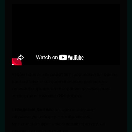
Чтобы понять, как работает творческий алгоритм,
рассмотрим текстовое описание диаграммы
типичного процесса генерации произведения
искусства с помощью ИИ-робота.
1.
Введение данных
: алгоритм получает
обучающую выборку — изображения,
музыкальные фрагменты или литературу, на
основе которых он учится.