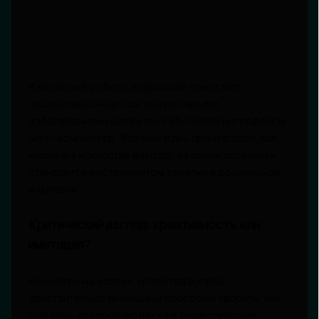
В медицине роботы художники помогают
пациентам с нейродегенеративными
заболеваниями выражать себя через интерфейсы
мозг-компьютер. Это ещё один пример того, как
машины в искусстве выходят за рамки эстетики и
становятся инструментом терапии и социальной
инклюзии.
Критический взгляд: креативность или
имитация?
Несмотря на успехи, остаётся вопрос:
действительно ли машины способны творить, или
они лишь воспроизводят уже существующие