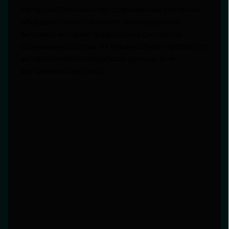
паттерны? Большинство современных систем не
обладают самосознанием, мотивацией или
эмпатией, которые традиционно считаются
основами искусства. Их «творчество» — результат
алгоритмической обработки данных, а не
внутреннего импульса.