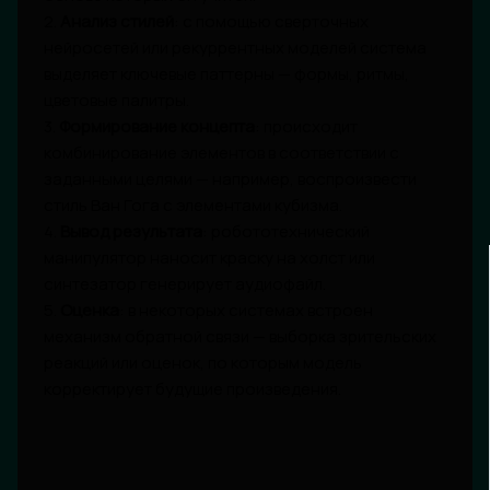
2.
Анализ стилей
: с помощью сверточных
нейросетей или рекуррентных моделей система
выделяет ключевые паттерны — формы, ритмы,
цветовые палитры.
3.
Формирование концепта
: происходит
комбинирование элементов в соответствии с
заданными целями — например, воспроизвести
стиль Ван Гога с элементами кубизма.
4.
Вывод результата
: робототехнический
манипулятор наносит краску на холст или
синтезатор генерирует аудиофайл.
5.
Оценка
: в некоторых системах встроен
механизм обратной связи — выборка зрительских
реакций или оценок, по которым модель
корректирует будущие произведения.