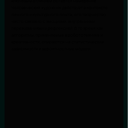
ключевым отличием остаётся намерение.
Человеческий художник действует в контексте
личного и культурного опыта, его творчество
часто связано с эмоциями, внутренними
переживаниями и рефлексией. В то время как
алгоритмы, применяемые в робототехнике и
креативности, опираются на статистические
зависимости и вероятностные модели.