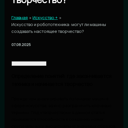
Главная
Искусство +
Искусство и робототехника: могут ли машины
создавать настоящее творчество?
07.08.2025
Определение понятий: где заканчивается
техника и начинается творчество
Прежде чем анализировать потенциал машин в
сфере искусства, важно разграничить ключевые
термины. Под «творчеством» в данной статье
понимается способность к созданию новых,
оригинальных и эмоционально значимых образов,