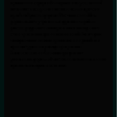
в различных сферах. Во-первых, «искусственный
интеллект в искусстве» активно используется в
музейной реконструкции. Системы способны
дорисовывать утраченные фрагменты работ,
реконструировать палитры и даже имитировать
стиль художника для создания копий. Во-вторых,
генеративные модели применяются в дизайне и
архитектуре — например, программа
Dreamcatcher от Autodesk предлагает
уникальные формы объектов, оптимальные с точки
зрения инженерии и эстетики.