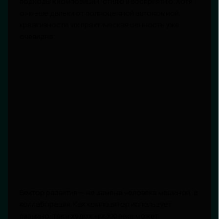
подходы к композиции, стилю и восприятию. Хотя
они ещё далеки от полноценной автономной
креативности, их практическая ценность уже
очевидна.
Вектор развития — не замена человека машиной, а
коллаборация. Как композитор использует
пианино, так и художник XXI века может