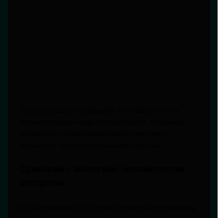
Такой процесс показывает, что творчество и
технологии всё чаще сосуществуют, создавая
уникальные формы взаимодействия между
машиной и художественным процессом.
Сравнение с аналогами: человек против
алгоритма
Если сравнивать роботов и людей как художников,