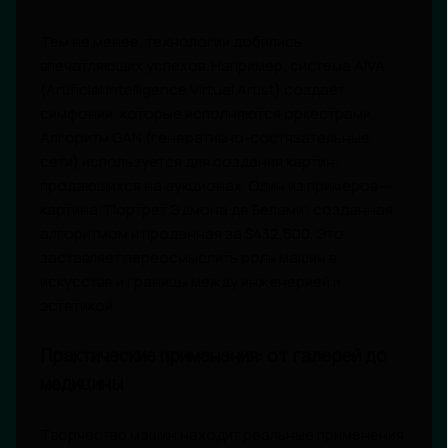
Тем не менее, технологии добились
впечатляющих успехов. Например, система AIVA
(Artificial Intelligence Virtual Artist) создаёт
симфонии, которые исполняются оркестрами.
Алгоритм GAN (генеративно-состязательные
сети) используется для создания картин,
продающихся на аукционах. Один из примеров —
картина “Портрет Эдмона де Белами”, созданная
алгоритмом и проданная за $432,500. Это
заставляет переосмыслить роль машин в
искусстве и границы между инженерией и
эстетикой.
Практические применения: от галерей до
медицины
Творчество машин находит реальные применения