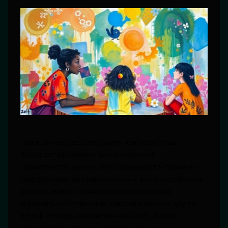
Прежде чем рассматривать, как искусство
помогает в развитии эмоциональной
грамотности, важно чётко определить термины.
Эмоциональная грамотность — это способность
распознавать, понимать и конструктивно
выражать собственные чувства и эмоции других
людей. Это фундаментальная часть более
широкой концепции — эмоционального