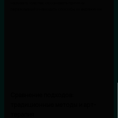
называть чувства, осознавать причины
переживаний и находить способы их выражения.
Сравнение подходов:
традиционные методы и арт-
терапия