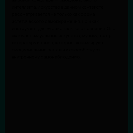
интеллекта. Искусство в данном контексте
рассматривается не только как форма
эстетического самовыражения, но и как
инструмент для эмоционального познания. Оно
включает визуальные искусства, музыку, театр,
литературу и танец, которые активизируют
эмоциональные реакции и способствуют
внутреннему самонаблюдению.