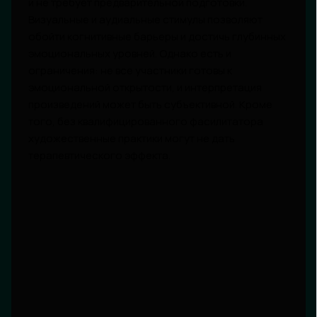
и не требует предварительной подготовки.
Визуальные и аудиальные стимулы позволяют
обойти когнитивные барьеры и достичь глубинных
эмоциональных уровней. Однако есть и
ограничения: не все участники готовы к
эмоциональной открытости, и интерпретация
произведений может быть субъективной. Кроме
того, без квалифицированного фасилитатора
художественные практики могут не дать
терапевтического эффекта.