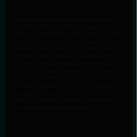
Существуют различные подходы к обучению
эмоциональной грамотности. Традиционные
методы включают когнитивно-поведенческую
терапию и образовательные программы в школах,
где детям объясняют, как распознавать эмоции и
управлять ими. В отличие от этого, арт-терапия
использует искусство как основной канал для
работы с чувствами. Например, рисуя абстрактные
образы или создавая скульптуры, участники
выражают подавленные эмоции, что невозможно
в вербальной форме. Курсы по эмоциональной
грамотности и искусству часто сочетают оба
подхода, предлагая практики осознанности
через творческое самовыражение.