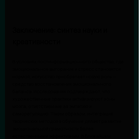
Заключение: синтез науки и
креативности
В условиях постинформационного общества, где
эмоциональное выгорание и стресс становятся
нормой, искусство приобретает новую роль —
средство восстановления эмоционального
баланса. Исследования подтверждают, что
художественные практики активизируют зоны
мозга, ответственные за эмпатию и
саморегуляцию. Таким образом, интеграция
творческих методов в обучение делает развитие
эмоциональной грамотности более
естественным и эффективным. В ближайшем