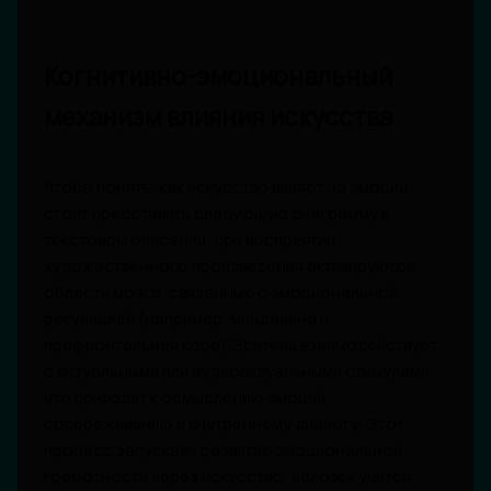
Когнитивно-эмоциональный
механизм влияния искусства
Чтобы понять, как искусство влияет на эмоции,
стоит представить следующую диаграмму в
текстовом описании: при восприятии
художественного произведения активируются
области мозга, связанные с эмоциональной
регуляцией (например, миндалина и
префронтальная кора). Зритель взаимодействует
с визуальными или аудиовизуальными стимулами,
что приводит к осмыслению эмоций,
сопереживанию и внутреннему диалогу. Этот
процесс запускает развитие эмоциональной
грамотности через искусство: человек учится