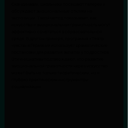
Скандинавии, школьники посещают галереи и
обсуждают эмоциональные отклики на
экспозиции. Такой метод показывает, как
искусство и эмоциональная грамотность могут
эффективно сочетаться в образовательной
среде. В другом примере, программа «Театр
чувств» в Германии использует драматические
постановки для развития эмпатии у подростков.
Эти инициативы подтверждают, что развитие
эмоциональной грамотности через искусство
может быть не только теоретическим, но и
глубоко практическим инструментом
социализации.