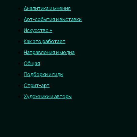
Аналитика и мнения
Арт-события и выставки
Искусство +
Как это работает
Направления и медиа
Общая
Подборки и гиды
Стрит-арт
Художники и авторы