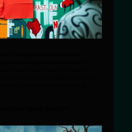
кажется непривычным: язык, обычаи,
помогает преодолеть эти барьеры — это
даже уличный граффити могут сказать о
гда мир стал еще более взаимосвязанным,
о не просто эстетическим опытом, а
одник культурных смыслов