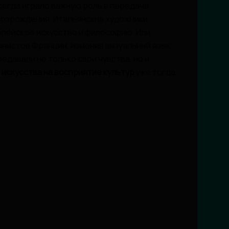
всегда играло важную роль в передаче
 Возрождения. Итальянские художники,
опейское искусство и философию. Или
онистов Франции, изменив визуальный язык
едавали не только свои чувства, но и
 искусства на восприятие культур
уже тогда