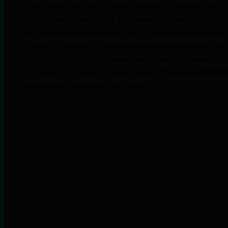
Если обратиться к истории, видно, что искусство 
культурных ценностей. Возьмем, к примеру, эпоху
вдохновленные античностью, повлияли на всё евр
Япония XIX века: её гравюры вдохновили импресси
Запада. Через стили, символы и темы художники пер
особенности своего мира. Таким образом,
влияние
проявлялось мощно и наглядно.