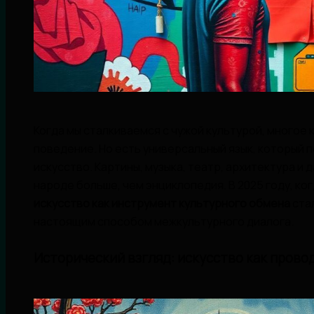
Когда мы сталкиваемся с чужой культурой, многое 
поведение. Но есть универсальный язык, который 
искусство. Картины, музыка, театр, архитектура и 
народе больше, чем энциклопедия. В 2025 году, ко
искусство как инструмент культурного обмена
стал
настоящим способом межкультурного диалога.
Исторический взгляд: искусство как пров