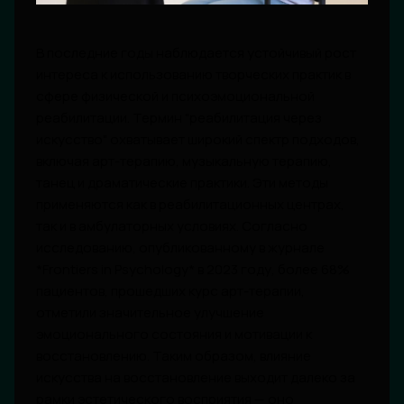
В последние годы наблюдается устойчивый рост
интереса к использованию творческих практик в
сфере физической и психоэмоциональной
реабилитации. Термин "реабилитация через
искусство" охватывает широкий спектр подходов,
включая арт-терапию, музыкальную терапию,
танец и драматические практики. Эти методы
применяются как в реабилитационных центрах,
так и в амбулаторных условиях. Согласно
исследованию, опубликованному в журнале
*Frontiers in Psychology* в 2023 году, более 68%
пациентов, прошедших курс арт-терапии,
отметили значительное улучшение
эмоционального состояния и мотивации к
восстановлению. Таким образом, влияние
искусства на восстановление выходит далеко за
рамки эстетического восприятия — оно