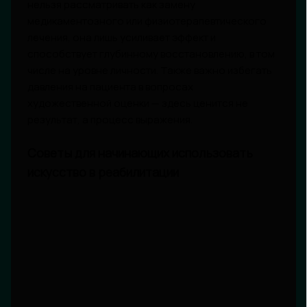
нельзя рассматривать как замену
медикаментозного или физиотерапевтического
лечения, она лишь усиливает эффект и
способствует глубинному восстановлению, в том
числе на уровне личности. Также важно избегать
давления на пациента в вопросах
художественной оценки — здесь ценится не
результат, а процесс выражения.
Советы для начинающих использовать
искусство в реабилитации