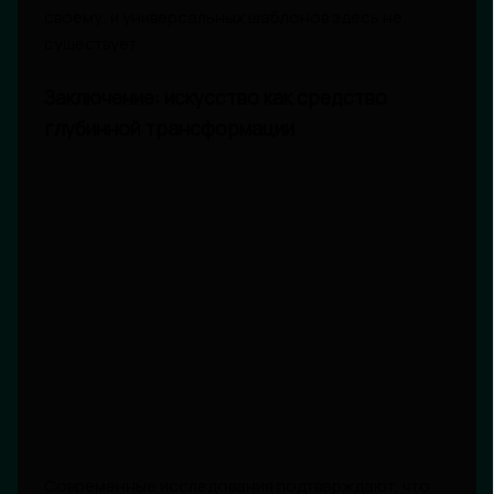
своему, и универсальных шаблонов здесь не
существует.
Заключение: искусство как средство
глубинной трансформации
Современные исследования подтверждают, что