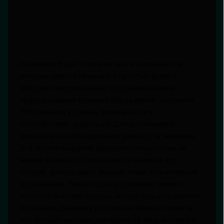
Новичкам, будь то пациенты или специалисты,
рекомендуется начинать с простых форм —
абстрактное рисование, создание мозаик,
прослушивание музыки и обсуждение ощущений.
Это снижает уровень тревожности и
способствует адаптации. Для устойчивого
результата необходима регулярность: минимум
2–3 сессии в неделю продолжительностью не
менее 40 минут. Полезно вести дневник арт-
сессий: фиксировать эмоции, темы, возникающие
ассоциации. Такой подход усиливает эффект
психологическая помощь искусством и позволяет
отследить динамику состояния. Важно помнить,
что каждый человек реагирует на творчество по-