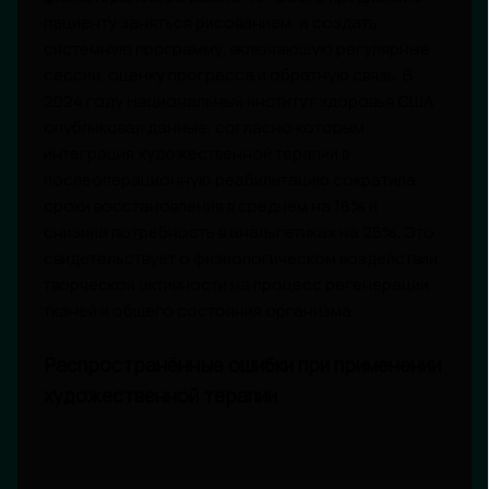
пациенту заняться рисованием, а создать
системную программу, включающую регулярные
сессии, оценку прогресса и обратную связь. В
2024 году Национальный институт здоровья США
опубликовал данные, согласно которым
интеграция художественной терапии в
послеоперационную реабилитацию сократила
сроки восстановления в среднем на 18% и
снизила потребность в анальгетиках на 25%. Это
свидетельствует о физиологическом воздействии
творческой активности на процесс регенерации
тканей и общего состояния организма.
Распространённые ошибки при применении
художественной терапии