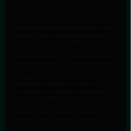
Реабилитация через искусство охватывает как
физические, так и психологические аспекты
восстановления. В случае физических травм, таких
как инсульты или травмы опорно-двигательного
аппарата, применяются методы арт-моторной
терапии. Они способствуют развитию мелкой
моторики и координации движений через лепку,
рисование или коллаж. При психоэмоциональных
нарушениях предпочтение отдается формам,
стимулирующим самовыражение — живопись,
поэзия, музыкальная импровизация. Важно
учитывать индивидуальные предпочтения и
уровень мотивации пациента. Использование
"искусство в реабилитации" должно быть
адаптировано под каждый конкретный случай с
учётом диагноза, стадии восстановления и
когнитивных способностей.