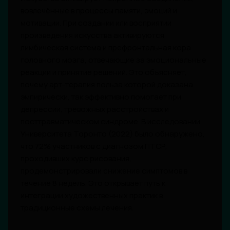
вовлечённые в процессы памяти, эмоций и
мотивации. При создании или восприятии
произведения искусства активируются
лимбическая система и префронтальная кора
головного мозга, отвечающие за эмоциональные
реакции и принятие решений. Это объясняет,
почему арт-терапия польза которой доказана
эмпирически, так эффективно помогает при
депрессии, тревожных расстройствах и
посттравматическом синдроме. В исследовании
Университета Торонто (2022) было обнаружено,
что 72% участников с диагнозом ПТСР,
проходивших курс рисования,
продемонстрировали снижение симптомов в
течение 8 недель. Это открывает путь к
интеграции художественных практик в
традиционные схемы лечения.