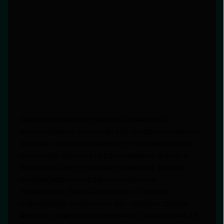
Одной из самых частых ошибок является
использование искусства без методологической
основы, что ограничивает его терапевтический
потенциал. Простое предоставление красок и
бумаги не даёт устойчивого эффекта, если не
сопровождается профессиональной
поддержкой. Ещё одна ошибка — попытка
форсировать результаты. Арт-терапия требует
времени, доверия и постепенного вовлечения. Её