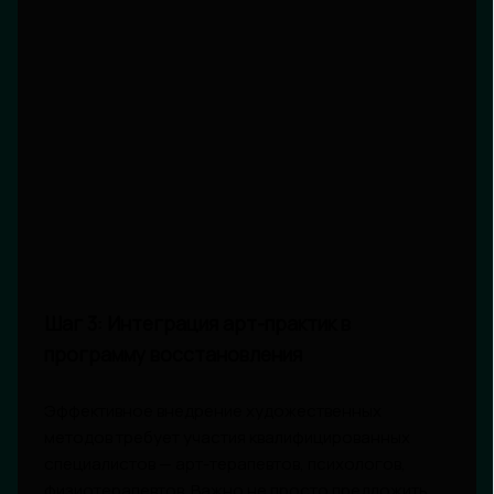
Шаг 3: Интеграция арт-практик в
программу восстановления
Эффективное внедрение художественных
методов требует участия квалифицированных
специалистов — арт-терапевтов, психологов,
физиотерапевтов. Важно не просто предложить