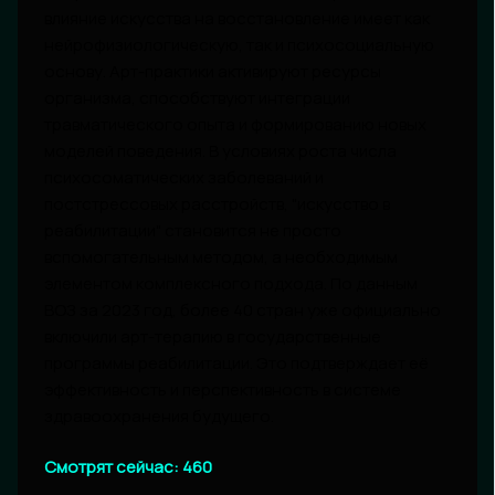
влияние искусства на восстановление имеет как
нейрофизиологическую, так и психосоциальную
основу. Арт-практики активируют ресурсы
организма, способствуют интеграции
травматического опыта и формированию новых
моделей поведения. В условиях роста числа
психосоматических заболеваний и
постстрессовых расстройств, "искусство в
реабилитации" становится не просто
вспомогательным методом, а необходимым
элементом комплексного подхода. По данным
ВОЗ за 2023 год, более 40 стран уже официально
включили арт-терапию в государственные
программы реабилитации. Это подтверждает её
эффективность и перспективность в системе
здравоохранения будущего.
Смотрят сейчас:
460