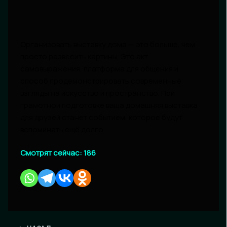
Организовать выставку дома — это больше, чем
просто развесить картины. Это акт
самовыражения, платформа для общения и
способ продемонстрировать современные
взгляды на искусство и пространство. При
грамотной подготовке ваша домашняя выставка
для друзей станет событием, которое будут
вспоминать ещё долго.
Смотрят сейчас:
186