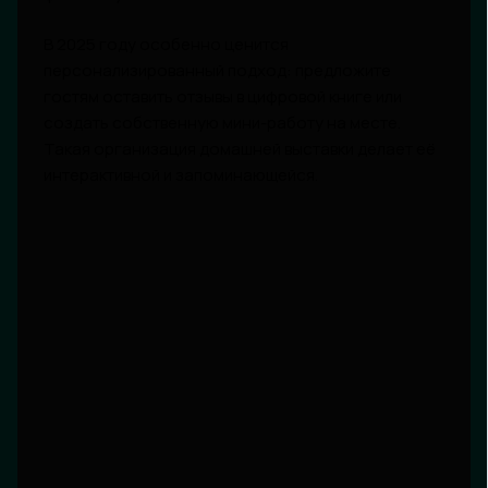
В 2025 году особенно ценится
персонализированный подход: предложите
гостям оставить отзывы в цифровой книге или
создать собственную мини-работу на месте.
Такая организация домашней выставки делает её
интерактивной и запоминающейся.