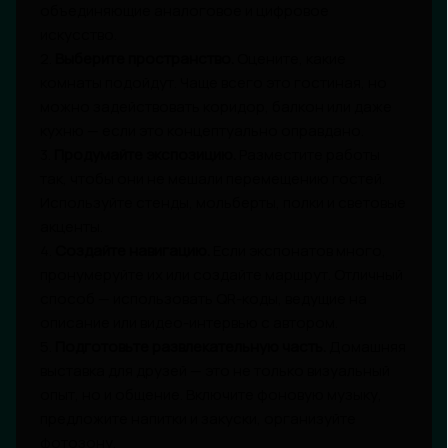
объединяющие аналоговое и цифровое
искусство.
2.
Выберите пространство.
Оцените, какие
комнаты подойдут. Чаще всего это гостиная, но
можно задействовать коридор, балкон или даже
кухню — если это концептуально оправдано.
3.
Продумайте экспозицию.
Разместите работы
так, чтобы они не мешали перемещению гостей.
Используйте стенды, мольберты, полки и световые
акценты.
4.
Создайте навигацию.
Если экспонатов много,
пронумеруйте их или создайте маршрут. Отличный
способ — использовать QR-коды, ведущие на
описание или видео-интервью с автором.
5.
Подготовьте развлекательную часть.
Домашняя
выставка для друзей — это не только визуальный
опыт, но и общение. Включите фоновую музыку,
предложите напитки и закуски, организуйте
фотозону.