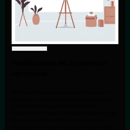
Необходимые инструменты и
материалы
Организация домашней выставки для друзей в
2025 году — это не только способ поделиться
своим творчеством или коллекцией, но и
возможность продемонстрировать чувство стиля,
понимание цифровых технологий и умение
создавать атмосферу. Чтобы всё прошло гладко и