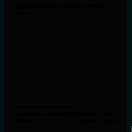
структуру мероприятия и поможет избежать
недочётов.
1.
Определите концепцию.
Это может быть
персональная выставка, ретроспектива, серия
работ на одну тему или даже коллективный проект
с друзьями. В 2025 году популярны выставки,