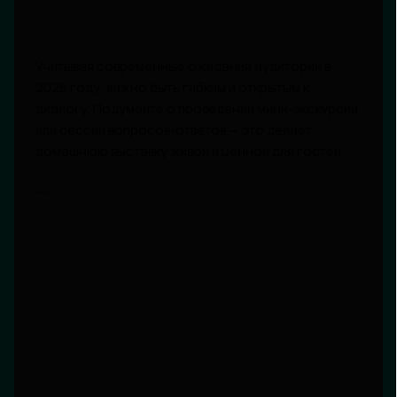
Учитывая современные ожидания аудитории в
2025 году, важно быть гибким и открытым к
диалогу. Подумайте о проведении мини-экскурсии
или сессии вопросов-ответов — это делает
домашнюю выставку живой и ценной для гостей.
---