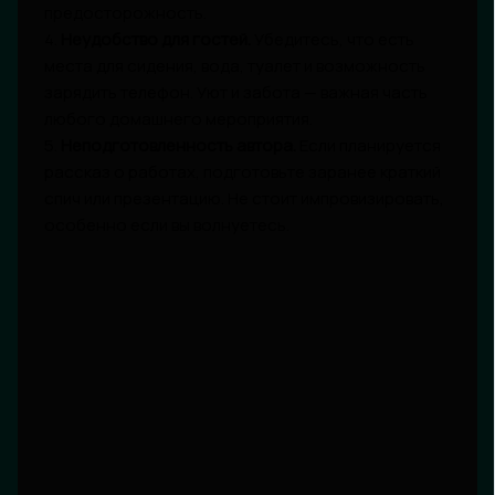
предосторожность.
4.
Неудобство для гостей.
Убедитесь, что есть
места для сидения, вода, туалет и возможность
зарядить телефон. Уют и забота — важная часть
любого домашнего мероприятия.
5.
Неподготовленность автора.
Если планируется
рассказ о работах, подготовьте заранее краткий
спич или презентацию. Не стоит импровизировать,
особенно если вы волнуетесь.