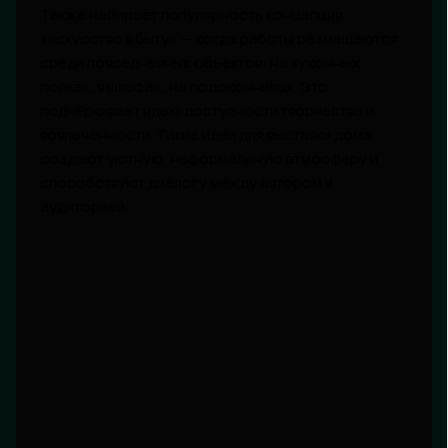
Также набирает популярность концепция
«искусство в быту» — когда работы размещаются
среди повседневных объектов: на кухонных
полках, в шкафах, на подоконниках. Это
подчёркивает идею доступности творчества и
вовлечённости. Такие идеи для выставки дома
создают уютную, неформальную атмосферу и
способствуют диалогу между автором и
аудиторией.