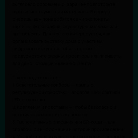
выглядело современно, заранее подготовьте
нужные инструменты и материалы. В первую
очередь, вам понадобятся сами экспонаты:
картины, фотографии, скульптуры, коллажи или
арт-объекты. Для тех, кто интересуется, как
организовать выставку дома с участием
цифрового искусства, обязательно
предусмотрите экраны, проекторы или планшеты
для демонстрации медиа-контента.
Также подготовьте:
1. Осветительные приборы — лампы с
регулируемой яркостью, направленный свет или
LED-подсветка.
2. Крепления и подставки — чтобы безопасно и
эстетично разместить экспонаты.
3. Распечатанные описания или QR-коды — для
справочной информации и истории произведений.
4. Устройства для аудиосопровождения — колонки