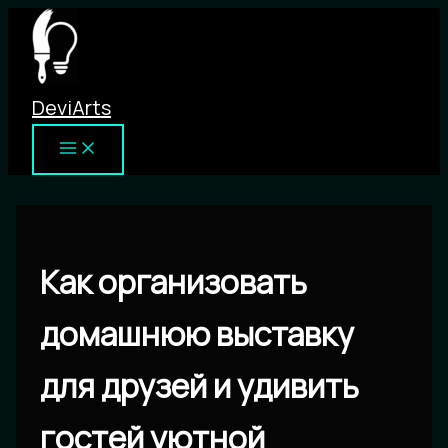
Перейти
к
содержимому
DeviArts
Как организовать
домашнюю выставку
для друзей и удивить
гостей уютной