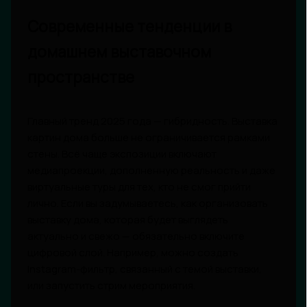
Современные тенденции в
домашнем выставочном
пространстве
Главный тренд 2025 года — гибридность. Выставка
картин дома больше не ограничивается рамками
стены. Всё чаще экспозиции включают
медиапроекции, дополненную реальность и даже
виртуальные туры для тех, кто не смог прийти
лично. Если вы задумываетесь, как организовать
выставку дома, которая будет выглядеть
актуально и свежо — обязательно включите
цифровой слой. Например, можно создать
Instagram-фильтр, связанный с темой выставки,
или запустить стрим мероприятия.