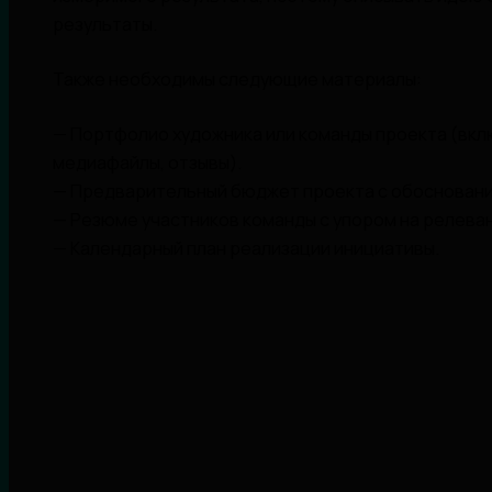
результаты.
Также необходимы следующие материалы:
— Портфолио художника или команды проекта (вкл
медиафайлы, отзывы).
— Предварительный бюджет проекта с обосновани
— Резюме участников команды с упором на релеван
— Календарный план реализации инициативы.