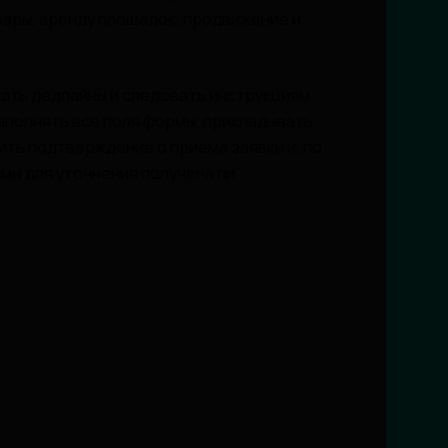
рары, аренду площадок, продвижение и
дать дедлайны и следовать инструкциям:
аполнять все поля формы, прикладывать
ть подтверждение о приеме заявки и, по
мы для уточнения получена ли