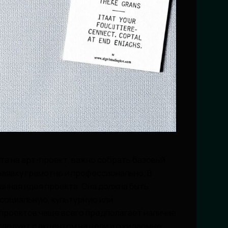
та на арт-проект, важно собрать базовый
аявку грамотно и профессионально. В
нная идея проекта. Она должна быть
 социальную, культурную или
проектов чаще всего предполагает наличие
следует с акцентом на цели и ожидаемые