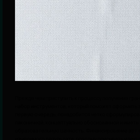
Прежде чем приступить к процессу получения гран
набор инструментов, который поможет оформить з
первую очередь, понадобится четко сформулирова
лаконичной, концептуально обоснованной и иметь
образовательную ценность. Финансирование арт-
измеримого результата, поэтому описывать идею 