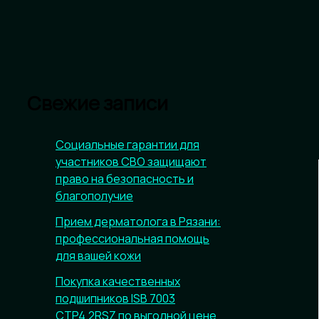
Свежие записи
Социальные гарантии для
участников СВО защищают
право на безопасность и
благополучие
Прием дерматолога в Рязани:
профессиональная помощь
для вашей кожи
Покупка качественных
подшипников ISB 7003
CTP4.2RSZ по выгодной цене