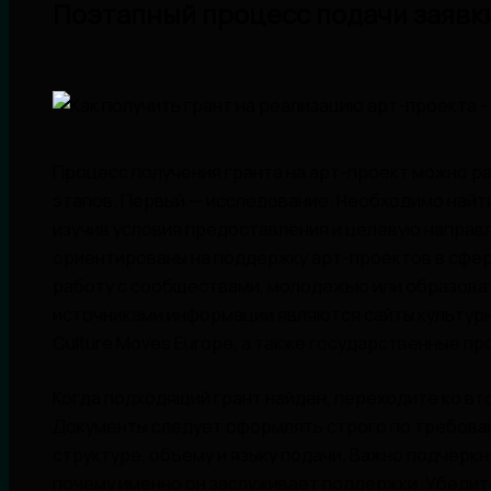
Поэтапный процесс подачи заявк
Процесс получения гранта на арт-проект можно р
этапов. Первый — исследование. Необходимо найт
изучив условия предоставления и целевую направ
ориентированы на поддержку арт-проектов в сфер
работу с сообществами, молодежью или образова
источниками информации являются сайты культурны
Culture Moves Europe, а также государственные п
Когда подходящий грант найден, переходите ко вт
Документы следует оформлять строго по требова
структуре, объему и языку подачи. Важно подчеркн
почему именно он заслуживает поддержки. Убедит