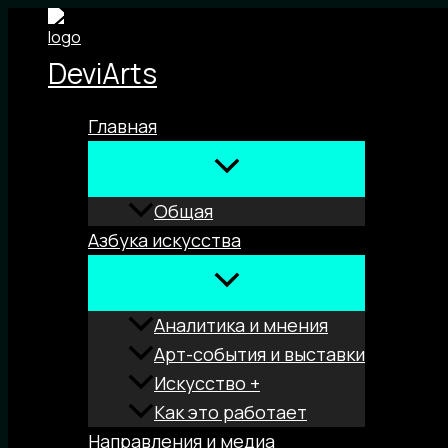
Перейти
к
DeviArts
содержимому
Главная
Общая
Азбука искусства
Аналитика и мнения
Арт-события и выставки
Искусство +
Как это работает
Направления и медиа