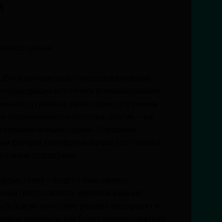
и
азбить на несколько последовательных
и подходящие источники финансирования,
ленность грантов. Некоторые программы
е современного искусства, другие — на
тельными инициативами. Хорошими
х фондов, платформы вроде Pro Helvetia,
рограммы поддержки.
орому этапу — подготовке заявки.
ниям грантодателя, уделяя внимание
уть, какую проблему решает ваш проект и
ельно изложить, как будет использоваться