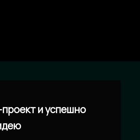
т-проект и успешно
идею