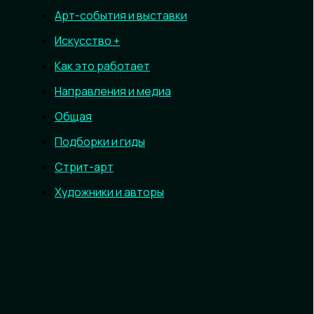
Арт-события и выставки
Искусство +
Как это работает
Направления и медиа
Общая
Подборки и гиды
Стрит-арт
Художники и авторы