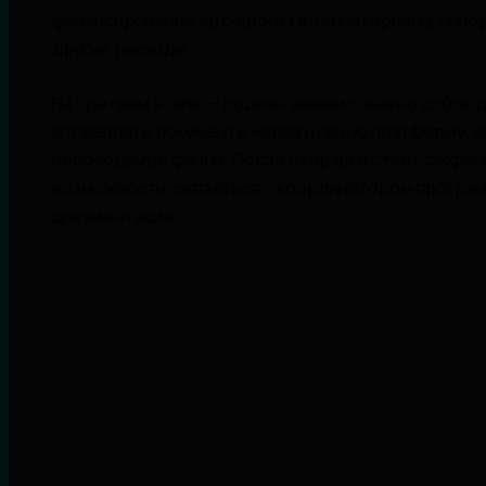
финансирование арт-проекта: на материалы, гоно
другие расходы.
На третьем этапе — подаче заявки — важно соблю
отправлять документы через нужную платформу, з
необходимые файлы. После отправки стоит сохрани
возможности, связаться с координатором програм
документация.