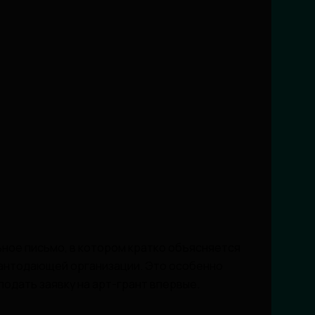
ное письмо, в котором кратко объясняется
рантодающей организации. Это особенно
подать заявку на арт-грант впервые.