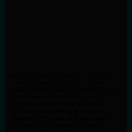
Формирование визуальной чувствительности
требует системной работы, нестандартных
подходов и критического мышления. Совместное
использование классических методов и
оригинальных практик — таких как визуальные
сеты, обратное рисование и антипривычки —
позволяет не только расширить визуальный
кругозор, но и активизировать внутренние