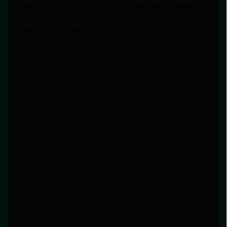
Визуальное восприятие можно активно развивать
через цифровые медиаплатформы, архивы,
киноязык и даже видеоигры, если они обладают
художественной концепцией. Второе
заблуждение — полагать, что насмотренность
формируется пассивно. На деле, без
аналитической вовлеченности и рефлексии
визуальные образы не оседают в
долговременной памяти.