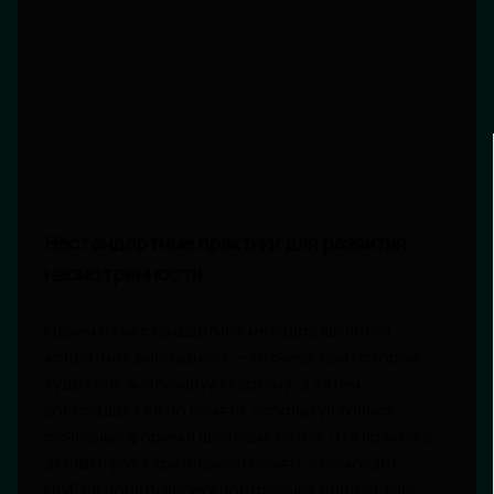
Нестандартные практики для развития
насмотренности
Одним из нестандартных методов является
«обратное рисование» — техника, при которой
художник анализирует картину, а затем
воссоздает ее по памяти, используя только
основные формы и цветовые пятна. Эта практика
активизирует зрительную память и помогает
глубже понять логику построения образа. Еще