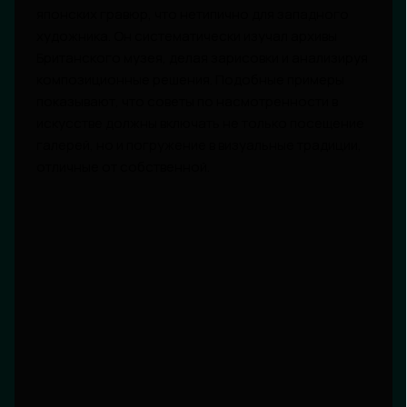
японских гравюр, что нетипично для западного
художника. Он систематически изучал архивы
Британского музея, делая зарисовки и анализируя
композиционные решения. Подобные примеры
показывают, что советы по насмотренности в
искусстве должны включать не только посещение
галерей, но и погружение в визуальные традиции,
отличные от собственной.