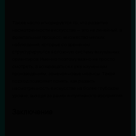
Также часто игнорируется то, что развитие
насмотренности в искусстве — это не линейный, а
фрактальный процесс: множество мелких
наблюдений, которые со временем
структурируются в сложную систему визуальных
ориентиров. Именно поэтому важно не просто
смотреть, а возвращаться к уже изученным
произведениям, замечая новые нюансы. Такой
подход позволяет понять, как развить
насмотренность в искусстве на более глубоком
уровне, выходя за рамки интуитивного восприятия.
Заключение