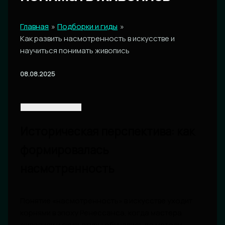
Главная
Подборки и гиды
Как развить насмотренность в искусстве и
научиться понимать живопись
08.08.2025
Историческая перспектива: как
формировалась
насмотренность
Понятие «насмотренность» в искусстве уходит
корнями в эпоху Ренессанса, когда мастера
живописи и скульптуры обучались по методу