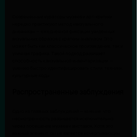
Современные кураторы музеев и арт-критики
нередко практикуют метод «визуального
дневника» — ежедневной фиксации увиденных
визуальных образов с кратким анализом. Это
может быть как классическое произведение, так и
уличная графика. Такой подход развивает
способность к визуальной инвентаризации —
умению быстро идентифицировать стили, техники,
культурные коды.
Распространенные заблуждения
Одно из главных заблуждений — мнение, что
насмотренность развивается исключительно
через посещение музеев и выставок. Хотя это
важный элемент, он не является исчерпывающим.