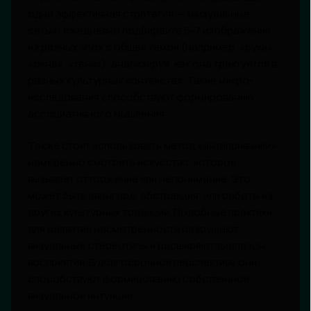
одна эффективная стратегия — «визуальные
сеты»: ежедневно подбирайте 5–7 изображений
из разных эпох с общей темой (например, «руки»,
«окна», «тени»), анализируя, как она трактуется в
разных культурных контекстах. Такие микро-
исследования способствуют формированию
ассоциативного мышления.
Также стоит использовать метод «антипривычки»:
намеренно смотреть искусство, которое
вызывает отторжение или непонимание. Это
может быть авангард, абстракция, или работы из
других культурных традиций. Подобные практики
для развития насмотренности разрушают
визуальные стереотипы и расширяют диапазон
восприятия. В долгосрочной перспективе они
способствуют формированию собственной
визуальной интуиции.