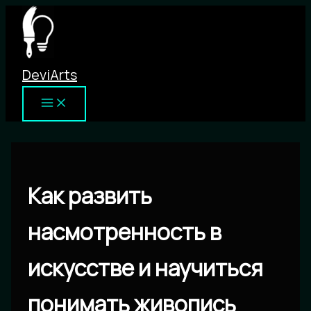
Перейти
к
содержимому
DeviArts
Как развить
насмотренность в
искусстве и научиться
понимать живопись