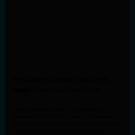
Фундаментальные принципы
развития насмотренности
Развитие насмотренности у художников и
зрителей предполагает не просто потребление
визуального материала, а его систематическое
осмысление. В основе лежат три ключевых