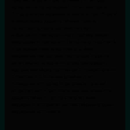
копирования произведений старых мастеров.
Тогда развитие визуальной памяти и способности
анализировать художественные приемы
происходило через систематическое
наблюдение. Насмотренность формировалась
как результат длительного визуального контакта
с произведениями искусства. В XIX веке
академическая система продолжила эту линию,
делая акцент на изучении форм, композиции и
колористики через постоянное соприкосновение
с классикой. С течением времени стало
очевидным, что одних теоретических знаний
недостаточно — критически важным элементом
художественного роста стало активное
визуальное восприятие множества разнородных
визуальных источников.