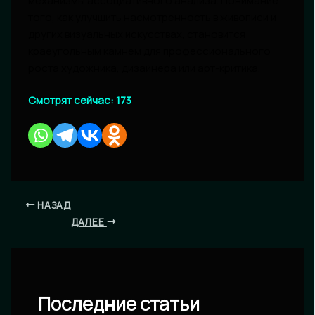
механизмы ассоциативного анализа. Понимание
того, как улучшить насмотренность в живописи и
других визуальных искусствах, становится
краеугольным камнем для профессионального
роста художника, дизайнера или арт-критика.
Смотрят сейчас:
173
НАЗАД
ДАЛЕЕ
Последние статьи