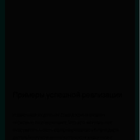
Примеры успешной реализации
Известный художник Дэвид Хокни в своих
интервью подчеркивает, что его визуальная
чувствительность сформировалась благодаря
детальному изучению китайской живописи и