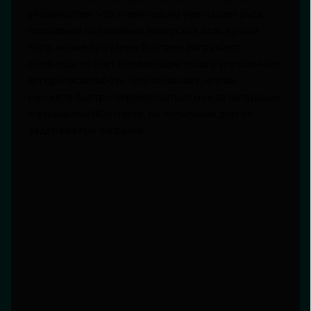
уязвимостей, что значительно уменьшает риск
попадания под влияние хакерских атак. Кроме
того, новые браузеры быстрее загружают
страницы за счет оптимизации кода и улучшенных
алгоритмов работы. Это означает, что вы
сможете быстро переключаться между вкладками
и функциями ВКонтакте, не испытывая долгих
задержек при загрузке.