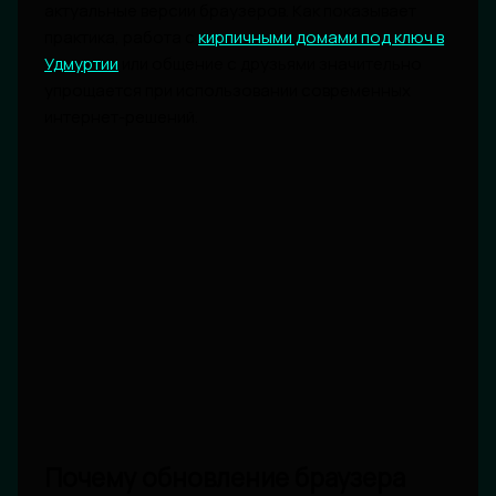
актуальные версии браузеров. Как показывает
практика, работа с
кирпичными домами под ключ в
Удмуртии
или общение с друзьями значительно
упрощается при использовании современных
интернет-решений.
Почему обновление браузера