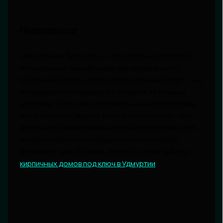
Подводя итог
Обновление браузера — это довольно простая,
но жизненно важная мера для комфортного
общения и работы с ВКонтакте. Главный совет — не
игнорируйте обновления и следите за новыми
версиями. Пользуясь современными браузерами,
вы не только повысите свою безопасность, но и
разгоните свои возможности на платформе. Это
позволит наилучшим образом использовать
ВКонтакте для общения, работы и даже выбора
кирпичных домов под ключ в Удмуртии
.