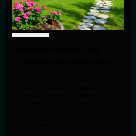
Обновление браузера для
улучшения работы ВКонтакте
С каждым днем интернет-технологии
стремительно развиваются, и пользователи
социальных сетей все чаще сталкиваются с
необходимостью обновления своих браузеров.
При этом, некорректная работа старых версий
может мешать полноценному использованию
различных функций ВКонтакте. Именно поэтому
важно следить за обновлениями и использовать