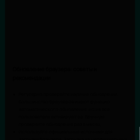
Обновление браузера: советы и
рекомендации
Регулярно проверяйте наличие обновлений.
Большинство браузеров имеют функцию
автоматического обновления, но не все
пользователи активируют ее. Вручную
проверяйте обновления раз в месяц.
Используйте официальные источники для
загрузки браузера. Загрузка из неофициальных