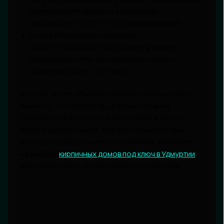
сайтов может привести к установке
вредоносного ПО или устаревших версий.
После обновления проверьте
работоспособность основных функций:
социальные сети, потоки видео и аудио,
взаимодействие с сайтами.
Иногда, после обновления браузера вы можете
заметить, что скорость загрузки страниц
значительно возросла, а вот ошибки и сбои в
работе сайта исчезли. Все это позволяет вам
больше сосредоточиться на важном, например,
на выборе
кирпичных домов под ключ в Удмуртии
для своей семьи, или же общении с друзьями.