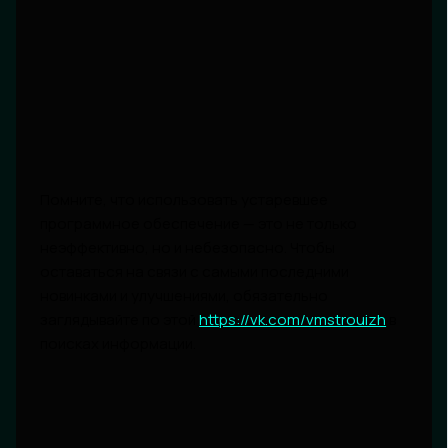
Помните, что использовать устаревшее
программное обеспечение — это не только
неэффективно, но и небезопасно. Чтобы
оставаться на связи с самыми последними
новинками и улучшениями, обязательно
заглядывайте по этой
https://vk.com/vmstrouizh
в
поисках информации.