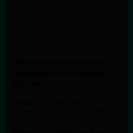
Преимущества обновленного
браузера для пользователей
ВКонтакте
Пользователи, которые предпочитают
поддерживать актуальность своих браузеров,
имеют множество преимуществ. Прежде всего,
это касается безопасности. Новые версии
включают в себя актуальные патчи и исправления