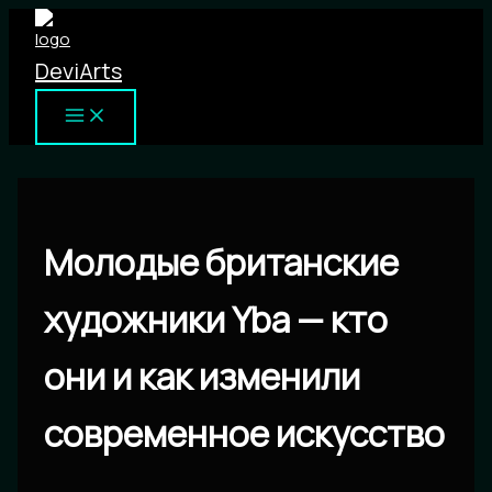
Перейти
к
DeviArts
содержимому
Молодые британские
художники Yba — кто
они и как изменили
современное искусство