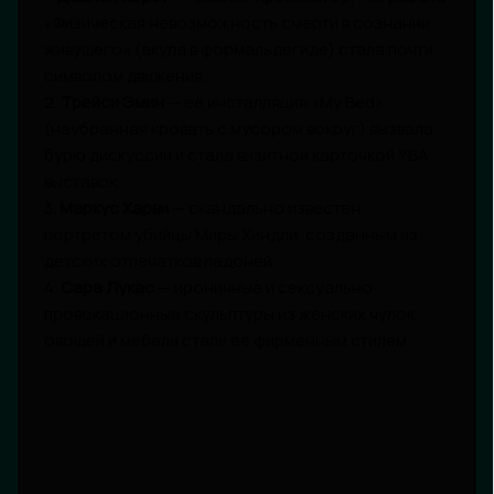
«Физическая невозможность смерти в сознании
живущего» (акула в формальдегиде) стала почти
символом движения.
2.
Трейси Эмин
— её инсталляция «My Bed»
(неубранная кровать с мусором вокруг) вызвала
бурю дискуссий и стала визитной карточкой YBA
выставок.
3.
Маркус Харви
— скандально известен
портретом убийцы Миры Хиндли, созданным из
детских отпечатков ладоней.
4.
Сара Лукас
— ироничные и сексуально
провокационные скульптуры из женских чулок,
овощей и мебели стали её фирменным стилем.