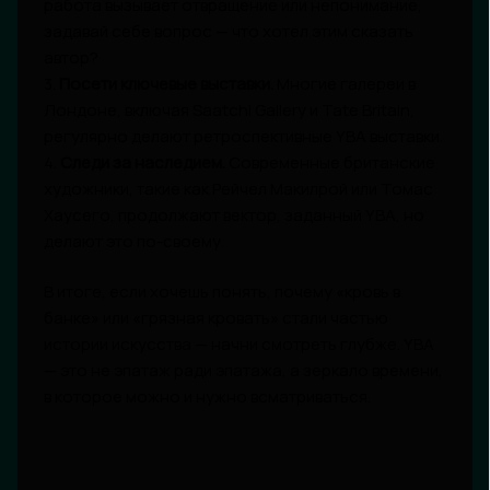
работа вызывает отвращение или непонимание,
задавай себе вопрос — что хотел этим сказать
автор?
3.
Посети ключевые выставки.
Многие галереи в
Лондоне, включая Saatchi Gallery и Tate Britain,
регулярно делают ретроспективные YBA выставки.
4.
Следи за наследием.
Современные британские
художники, такие как Рейчел Макилрой или Томас
Хаусего, продолжают вектор, заданный YBA, но
делают это по-своему.
В итоге, если хочешь понять, почему «кровь в
банке» или «грязная кровать» стали частью
истории искусства — начни смотреть глубже. YBA
— это не эпатаж ради эпатажа, а зеркало времени,
в которое можно и нужно всматриваться.