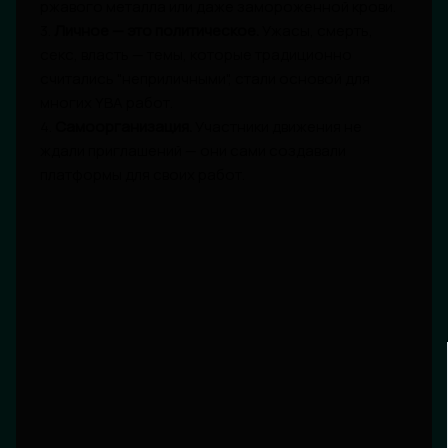
ржавого металла или даже замороженной крови.
3.
Личное — это политическое.
Ужасы, смерть,
секс, власть — темы, которые традиционно
считались "неприличными", стали основой для
многих YBA работ.
4.
Самоорганизация.
Участники движения не
ждали приглашений — они сами создавали
платформы для своих работ.