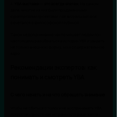
4.
YBA выставки — это всегда эпатаж.
На самом
деле, многие из них были продуманными
кураторскими проектами, где визуальный шок
сочетался с философской глубиной.
Такое недопонимание часто мешает людям по-
настоящему разобраться в истории YBA и увидеть
не только внешнюю форму, но и содержательное
ядро.
Рекомендации экспертов: как
понимать и смотреть YBA
С чего начать и на что обращать внимание
Чтобы не сбиться с толку и не воспринимать YBA
искусство просто как «странности ради хайпа»,