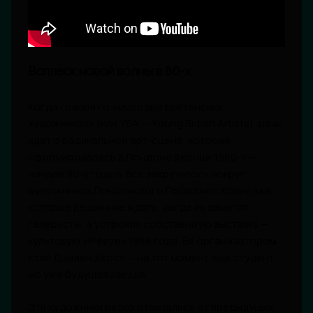
Всплеск новой волны в 80-х
Когда говорят о «молодых британских
художниках» (или YBA — Young British Artists), речь
идет о радикальной арт-сцене, которая
сформировалась в Лондоне в конце 1980-х —
начале 90-х годов. Всё закрутилось вокруг
выпускников Лондонского Голдсмитс Колледжа,
которые решили не ждать, когда их заметят
галеристы, а устроили собственную выставку —
культовую «Freeze» 1988 года. Её организатором
стал Дэмиен Херст — на тот момент ещё студент,
но уже будущая звезда.
Эти художники резко отличались от предыдущих