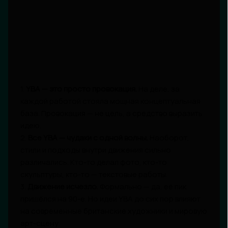
1.
YBA — это просто провокация.
На деле, за
каждой работой стояла мощная концептуальная
база. Провокация — не цель, а средство выразить
идею.
2.
Все YBA — чудаки с одной волны.
Наоборот,
стили и подходы внутри движения сильно
различались. Кто-то делал фото, кто-то
скульптуры, кто-то — текстовые работы.
3.
Движение исчезло.
Формально — да, её пик
пришёлся на 90-е. Но идеи YBA до сих пор влияют
на современные британские художники и мировую
арт-сцену.