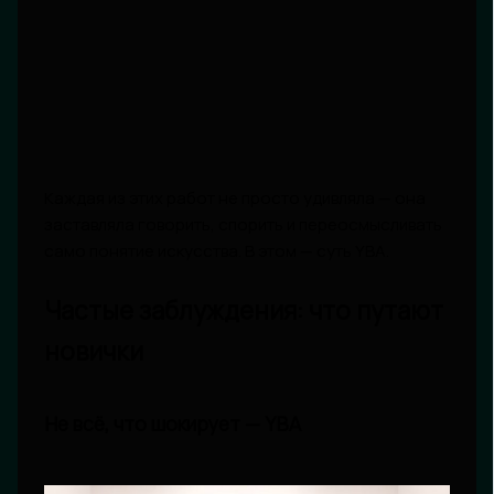
Каждая из этих работ не просто удивляла — она
заставляла говорить, спорить и переосмысливать
само понятие искусства. В этом — суть YBA.
Частые заблуждения: что путают
новички
Не всё, что шокирует — YBA