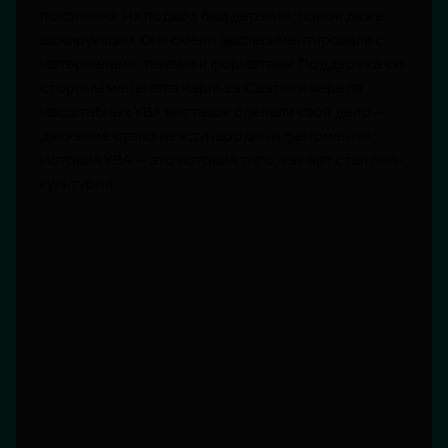
поколений. Их подход был дерзким, порой даже
шокирующим. Они смело экспериментировали с
материалами, темами и форматами. Поддержка со
стороны мецената Чарльза Саатчи и череда
масштабных YBA выставок сделали своё дело —
движение стало международным феноменом.
История YBA — это история того, как арт стал поп-
культурой.