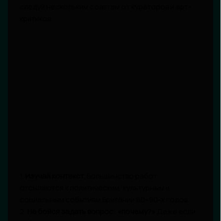
следуй нескольким советам от кураторов и арт-
критиков:
1.
Изучай контекст.
Большинство работ
отсылаются к политическим, культурным и
социальным событиям Британии 80–90-х годов.
2.
Не бойся задать вопрос: «почему?»
Даже если