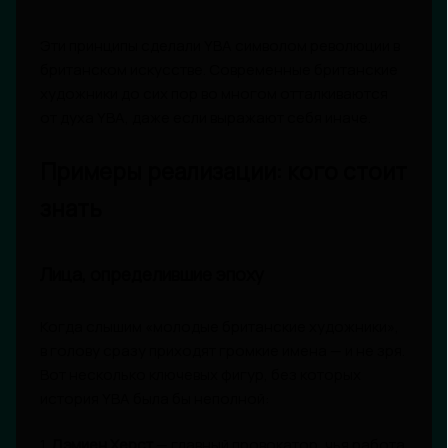
Эти принципы сделали YBA символом революции в
британском искусстве. Современные британские
художники до сих пор во многом отталкиваются
от духа YBA, даже если выражают себя иначе.
Примеры реализации: кого стоит
знать
Лица, определившие эпоху
Когда слышим «молодые британские художники»,
в голову сразу приходят громкие имена — и не зря.
Вот несколько ключевых фигур, без которых
история YBA была бы неполной:
1.
Дэмиен Херст
— главный провокатор, чья работа