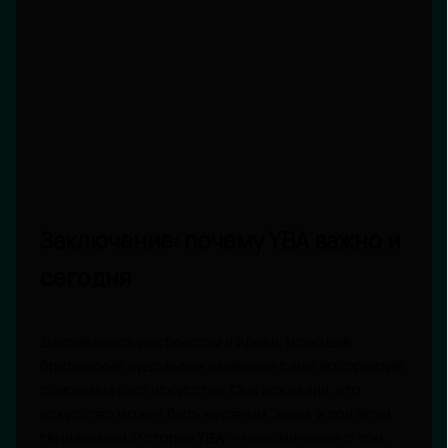
Заключение: почему YBA важно и
сегодня
Двигавшиеся инстинктом и идеей, молодые
британские художники изменили само восприятие
современного искусства. Они доказали, что
искусство может быть нервным, злым, и при этом
гениальным. История YBA — напоминание о том,