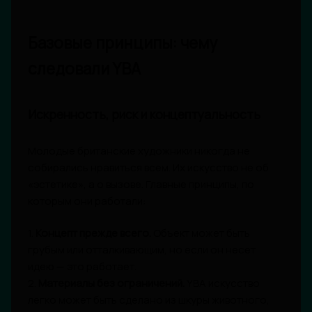
Базовые принципы: чему
следовали YBA
Искренность, риск и концептуальность
Молодые британские художники никогда не
собирались нравиться всем. Их искусство не об
«эстетике», а о вызове. Главные принципы, по
которым они работали:
1.
Концепт прежде всего.
Объект может быть
грубым или отталкивающим, но если он несет
идею — это работает.
2.
Материалы без ограничений.
YBA искусство
легко может быть сделано из шкуры животного,