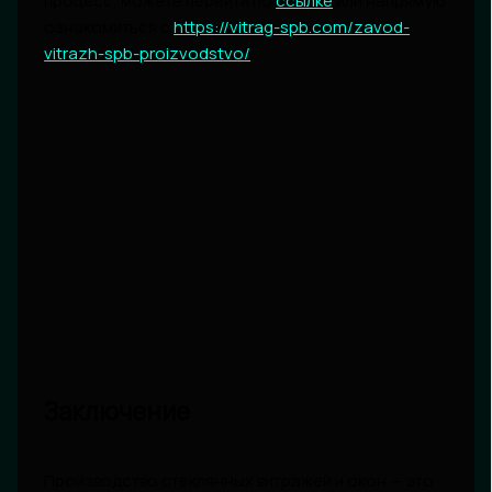
процесс, можете перейти по
ссылке
или напрямую
ознакомиться с
https://vitrag-spb.com/zavod-
vitrazh-spb-proizvodstvo/
.
Заключение
Производство стеклянных витражей и окон — это