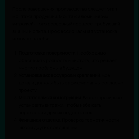
После завершения производства следует этап
монтажа продукции. Монтаж алюминиевых
витражей — это серьезный процесс, требующий
знаний и опыта. Профессиональная установка
включает в себя:
Подготовка поверхности
. Необходимо
обеспечить ровность и чистоту, что решает
многие проблемы в будущем.
Установка аксессуаров и креплений
. Все
детали должны быть зафиксированы согласно
проекту.
Монтаж самой конструкции
. Важно правильно
установить витражи, чтобы избежать
перекосов и других недостатков.
Финишная отделка
. Проверка герметичности
швов и других соединений.