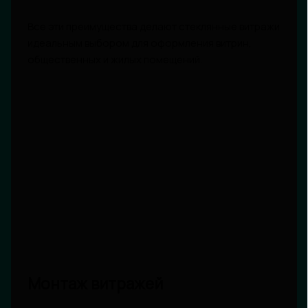
Все эти преимущества делают стеклянные витражи
идеальным выбором для оформления витрин,
общественных и жилых помещений.
Монтаж витражей