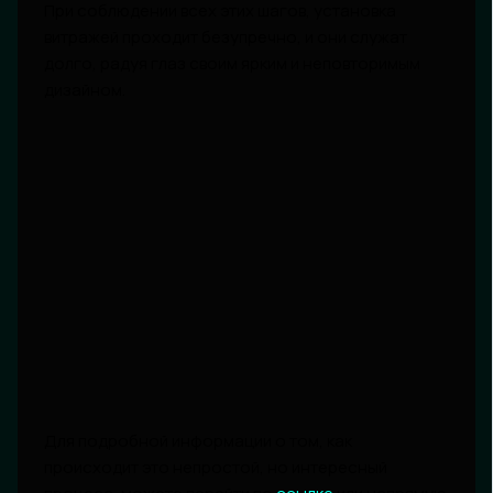
При соблюдении всех этих шагов, установка
витражей проходит безупречно, и они служат
долго, радуя глаз своим ярким и неповторимым
дизайном.
Для подробной информации о том, как
происходит это непростой, но интересный