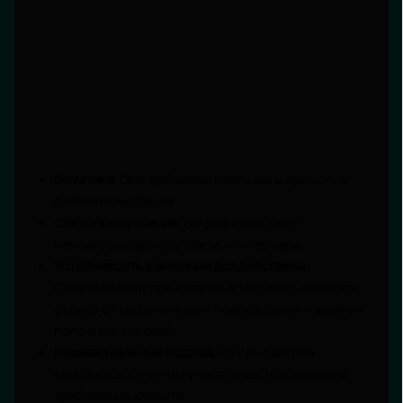
Эстетика
. Они добавляют загадки и яркости в
любое помещение.
Светопропускание
. Витражи создают
неповторимую игру света в интерьере.
Устойчивость к внешним воздействием
.
Современные технологии позволяют защитить
стекло от механических повреждений и влияния
погодных условий.
Индивидуальный подход
. Каждый витраж
создается с учетом уникальных пожеланий и
требований клиента.