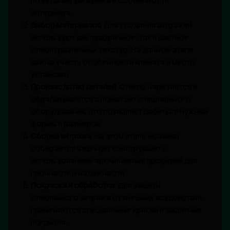
пожелания заказчика и особенности
интерьера.
Выбор материалов
. Для создания витражей
используют как прозрачное, так и цветное
стекло различных текстур. На данном этапе
важно учесть особенности климата и место
установки.
Производство деталей
. Стекло нарезается и
обрабатывается с помощью специального
оборудования, что позволяет добиться нужной
формы и размеров.
Сборка витража
. На этом этапе мозаика
собирается в единую конструкцию с
использованием алюминиевых профилей для
прочности и надежности.
Покраска и обработка
. Для защиты
стеклянного витража от внешних воздействий,
применяются специальные краски и защитные
покрытия.