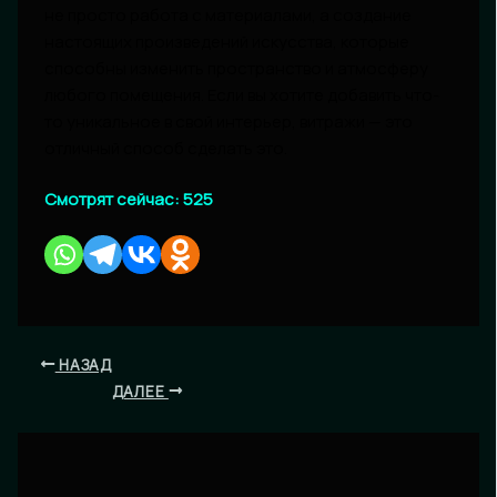
не просто работа с материалами, а создание
настоящих произведений искусства, которые
способны изменить пространство и атмосферу
любого помещения. Если вы хотите добавить что-
то уникальное в свой интерьер, витражи — это
отличный способ сделать это.
Смотрят сейчас:
525
НАЗАД
ДАЛЕЕ