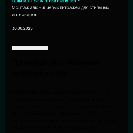
Главная
Аналитика и мнения
Монтаж алюминиевых витражей для стильных
интерьеров
30.08.2025
Производство стеклянных
витражей и окон
Стеклянные витражи представляют собой не
только функциональные, но и эстетически
привлекательные элементы, которые оживляют
любое пространство. Витражи могут быть
выполнены в самых различных стилях и дизайнах,
начиная от классических и заканчивая