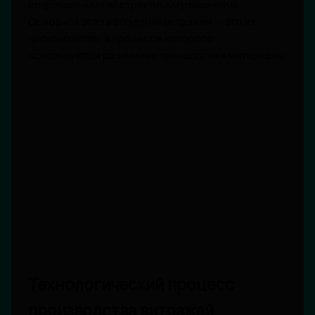
современными абстрактными решениями.
Основной этап в создании витражей — это их
производство, в процессе которого
используются различные технологии и материалы.
Технологический процесс
производства витражей