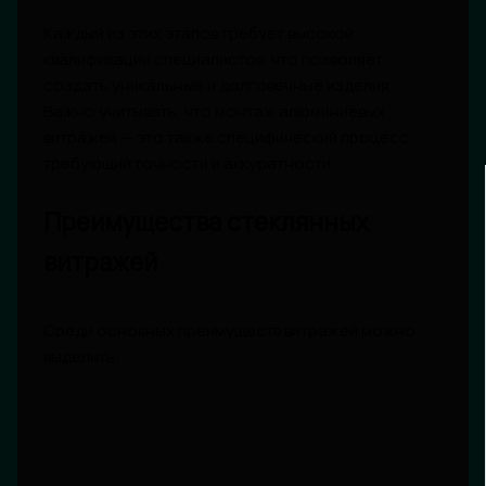
Каждый из этих этапов требует высокой
квалификации специалистов, что позволяет
создать уникальные и долговечные изделия.
Важно учитывать, что монтаж алюминиевых
витражей — это также специфический процесс,
требующий точности и аккуратности.
Преимущества стеклянных
витражей
Среди основных преимуществ витражей можно
выделить: