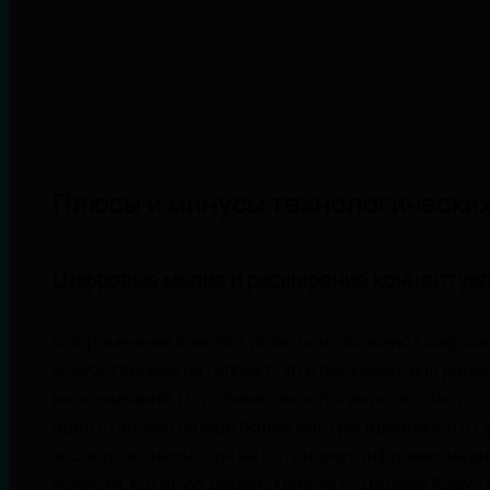
Плюсы и минусы технологических
Цифровые медиа и расширение концептуал
Современные концептуалисты используют цифровы
искусственный интеллект, VR и блокчейн, для рас
высказываний. Подобные технологии позволяют со
идея становится еще более абстрагированной от 
экспертов, несмотря на потенциал цифровых меди
ясности, которую демонстрируют «Джозеф Кошут 