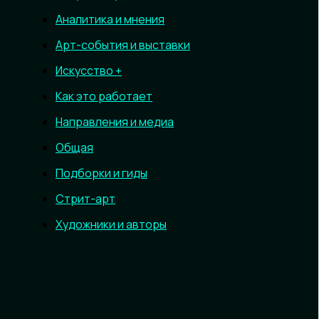
Аналитика и мнения
Арт-события и выставки
Искусство +
Как это работает
Направления и медиа
Общая
Подборки и гиды
Стрит-арт
Художники и авторы