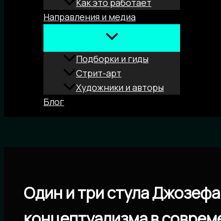
Как это работает
Направления и медиа
Подборки и гиды
Стрит-арт
Художники и авторы
Блог
Поиск
Один и три стула Джозефа
концептуализма в соврем