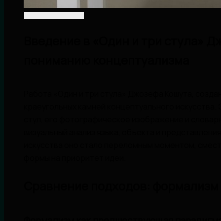
Введение в «Один и три стула» Д
пониманию концептуализма
Работа «Один и три стула» Джозефа Кошута, создан
краеугольных камней концептуального искусства.
стул, его фотографическое изображение и словар
визуальный анализ языка, объекта и представлени
искусства оно стало переломным моментом, смест
формы на приоритет идеи.
Сравнение подходов: формализм
Формализм как предшествующая парадигм