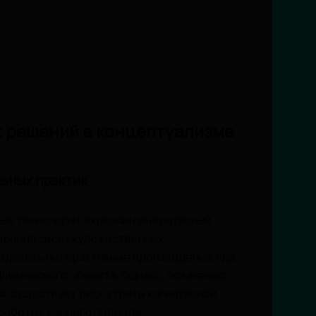
 решений в концептуализме
ьных практик
е технологии, включая генеративный
ширения своих художественных
здавать интерактивные произведения, где
физического объекта. Однако, по мнению
а, существует риск утраты когнитивной
работы» раннего периода.