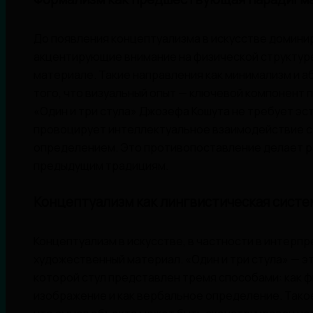
До появления концептуализма в искусстве домини
акцентирующие внимание на физической структуре
материале. Такие направления как минимализм и а
того, что визуальный опыт — ключевой компонент п
«Один и три стула» Джозефа Кошута не требует эс
провоцирует интеллектуальное взаимодействие с 
определением. Это противопоставление делает р
предыдущим традициям.
Концептуализм как лингвистическая систе
Концептуализм в искусстве, в частности в интерпр
художественный материал. «Один и три стула» — эт
которой стул представлен тремя способами: как ф
изображение и как вербальное определение. Так