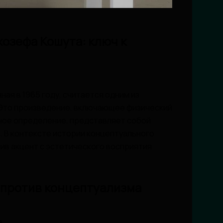
жозефа Кошута: ключ к
ная в 1965 году, считается одним из
 Это произведение, включающее физический
ное определение, представляет собой
я. В контексте истории концептуального
ив акцент с эстетического восприятия
 против концептуализма
а