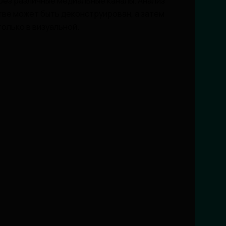
рез различные медиальные каналы. Анализ
стве может быть деконструирован, а затем
олько в визуальной.