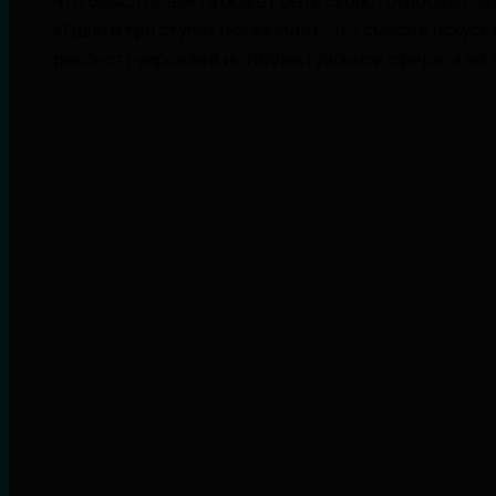
что смысл объекта может быть сконструирован че
«Один и три стула» показывает, что смысл в искус
реконструирован в интеллектуальной сфере, а не т