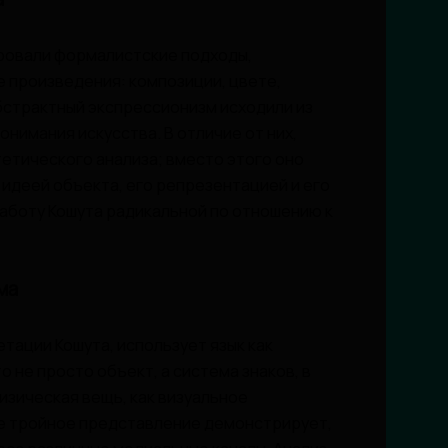
ровали формалистские подходы,
 произведения: композиции, цвете,
бстрактный экспрессионизм исходили из
онимания искусства. В отличие от них,
тетического анализа; вместо этого оно
идеей объекта, его репрезентацией и его
аботу Кошута радикальной по отношению к
ма
етации Кошута, использует язык как
о не просто объект, а система знаков, в
изическая вещь, как визуальное
ое тройное представление демонстрирует,