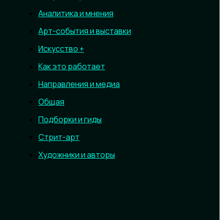
Аналитика и мнения
Арт-события и выставки
Искусство +
Как это работает
Направления и медиа
Общая
Подборки и гиды
Стрит-арт
Художники и авторы