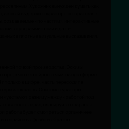
 рассеянным. Художник вынужден думать как
, а какой выдержит экран проектора в зале.
, создаваемые «по частям», интерактивные
рации с программистами и дата-
данных в плотные визуальные высказывания.
венной точкой производства. Эскизы
торе, в чате с нейросетями, на платформе
т только в цифре, часть переходит в
птуры из экранов. Опытные кураторы
и чувствуют разницу между «работой под
ставочного зала», планируя это заранее.
моя работа будет смотреться органичнее
 из онлайна в офлайн и обратно.