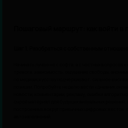
Пошаговый маршрут: как войти в 
Шаг 1. Разобраться с собственным отношен
Начинать лучше не с софта, а с честных вопросов к
тревога, зависимость, ощущение свободы, аноним
по медиаискусству подчёркивают: сильное высказыв
позиции. Попробуйте неделю вести «дневник онла
новости, комментарии, рекламу, ошибки алгоритм
сырой материал для будущих визуальных решений,
построенных вокруг привычных цифровых жестов: с
автозаполнений.