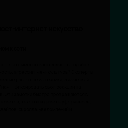
пост-интернет искусство
ием к сети
 себе: что именно вас цепляет в онлайне —
ность, агрессия, мем-культура? Эксперты
ание растёт не из техники, а из чёткой
йна» — фиксировать свои реакции на
ов. Эти заметки быстро превращаются в
 сюжетов, текстов и даже перформансов,
вайпов, скролла, уведомлений и