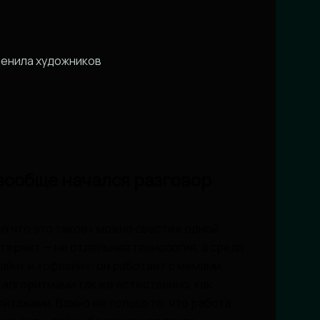
менила художников
 вообще начался разговор
о что это такое» можно свести к одной
нтернет — не отдельная технология, а среда
айн» и «офлайн»: он работает с мемами,
алгоритмами так же естественно, как
йзажами. Важно не только то, что работа