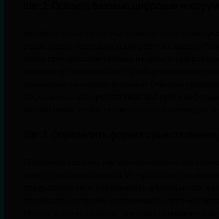
Шаг 2. Освоить базовые цифровые инстру
Не обязательно сразу учиться кодить, но важно у
редактором, программой для работы с видео и баз
Здесь пригодятся интенсивы и курсы по цифровому
только софт, но и контекст: разбор знаковых худо
взаимодействия с платформами. Опытные препода
бесконечном выборе плагинов; выберите небольшо
автоматизма, чтобы техника не тормозила идею, а с
Шаг 3. Определить формат существования 
Подумайте заранее, как зритель столкнётся с ваш
канал, профиль в соцсети, VR-пространство или кл
предъявляет свои требования к длительности, раз
показываться офлайн, отслеживайте крупные выст
Москве и других городах: они дают понимание, как