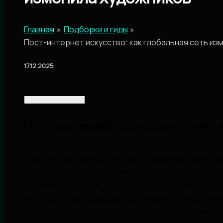
Главная
Подборки и гиды
Пост-интернет искусство: как глобальная сеть из
17.12.2025
Пост-интернет искусство: с чего
Если по-простому, вопрос «постинтернет искусств
фразе: искусство, которое родилось в мире, где и
обитания. Художник больше не делит жизнь на «онл
интерфейсами, чатиками, рекламными баннерами и 
когда-то живописцы работали с натюрмортами и пе