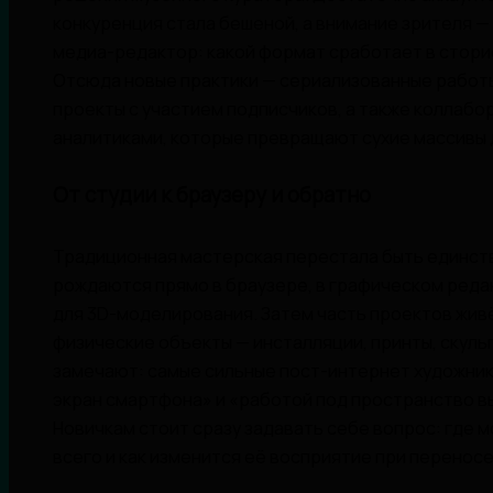
конкуренция стала бешеной, а внимание зрителя —
медиа-редактор: какой формат сработает в сторис
Отсюда новые практики — сериализованные работы
проекты с участием подписчиков, а также коллабо
аналитиками, которые превращают сухие массивы 
От студии к браузеру и обратно
Традиционная мастерская перестала быть единст
рождаются прямо в браузере, в графическом редак
для 3D-моделирования. Затем часть проектов живё
физические объекты — инсталляции, принты, скуль
замечают: самые сильные пост-интернет художник
экран смартфона» и «работой под пространство вы
Новичкам стоит сразу задавать себе вопрос: где 
всего и как изменится её восприятие при переносе