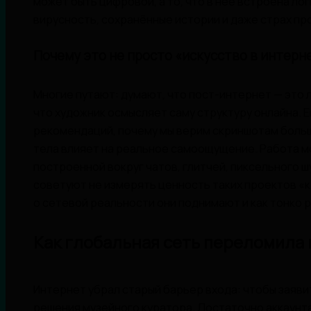
может быть цифровой, а то, что в неё встроена лог
вирусность, сохранённые истории и даже страх пр
Почему это не просто «искусство в интерн
Многие путают: думают, что пост-интернет — это л
что художник осмысляет саму структуру онлайна. Е
рекомендаций, почему мы верим скриншотам больш
тела влияет на реальное самоощущение. Работа мо
построенной вокруг чатов, глитчей, пиксельного 
советуют не измерять ценность таких проектов «к
о сетевой реальности они поднимают и как тонко 
Как глобальная сеть переломила
Интернет убрал старый барьер входа: чтобы заяви
решения музейного куратора. Достаточно аккаунта