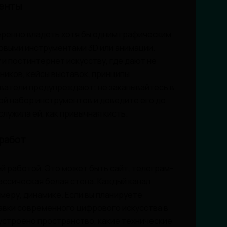
менты
веренно владеть хотя бы одним графическим
овыми инструментами 3D или анимации.
 и постинтернет искусству, где дают не
жников, кейсы выставок, принципы
ватели предупреждают: не закапывайтесь в
й набор инструментов и доведите его до
лужила ей, как привычная кисть.
работ
ей работой. Это может быть сайт, телеграм-
ассическая белая стена. Каждый канал
меру, динамике. Если вы планируете
авки современного цифрового искусства в
 устроено пространство, какие технические