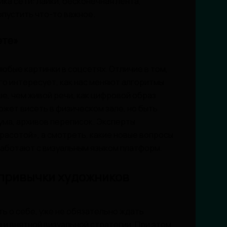
ика сети: лайки, бесконечная лента,
опустить что-то важное.
ете»
юбые картинки в соцсетях. Отличие в том,
го интересует, как нас меняют алгоритмы
е, чем живой речи, как цифровой образ
жет висеть в физическом зале, но быть
шума, архивов переписок. Эксперты
расотой», а смотреть, какие новые вопросы
работают с визуальным языком платформ.
 привычки художников
ть о себе, уже не обязательно ждать
 и внятной визуальной стратегии. При этом