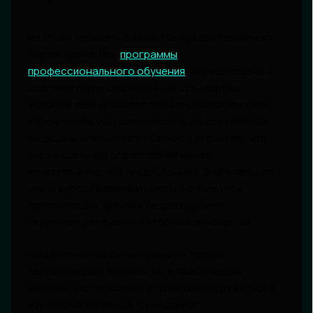
Не стоит забывать о качестве предоставляемого
образования. Все
программы
профессионального обучения
аккредитованы и
соответствуют современным стандартам.
Учебные заведения постоянно обновляют свои
курсы, чтобы учитывать последние достижения
медицины и технологии. Ошибочно считать, что
дистанционное образование менее
качественное, чем традиционное. Значительная
часть курсов разрабатывается с участием
практикующих врачей и подразумевает
актуализацию знаний в избранных областях.
На занятиях предусмотрены не только
теоретические аспекты, но и практические
занятия, что позволяет студентам погружаться в
изучаемый материал. Существуют