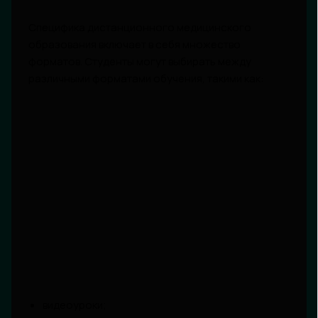
Специфика дистанционного медицинского
образования включает в себя множество
форматов. Студенты могут выбирать между
различными форматами обучения, такими как:
видеоуроки;