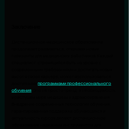
Заключение
Дистанционное медицинское образование
продолжает развиваться, открывая новые
горизонты для медицинских работников. Каждый
специалист, стремящийся быть на уровне с
современными требованиями и достигать новых
высот в своей карьере, может воспользоваться
доступными
программами профессионального
обучения
. Это не просто тренд, а необходимость
в растущем мире медицины и здравоохранения.
Внедрение современных технологий обучения,
гарантированная поддержка обучающихся и
актуальность курсов делают дистанционное
образование надежным инструментом для