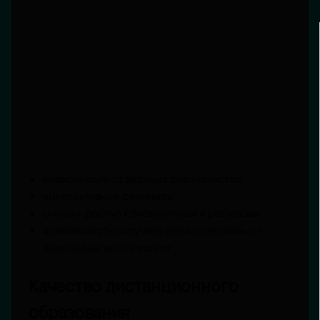
видеолекции от ведущих специалистов;
интерактивные семинары;
онлайн-доступ к библиотекам и ресурсам;
возможность получать обратную связь от
преподавателей и коллег;
Качество дистанционного
образования