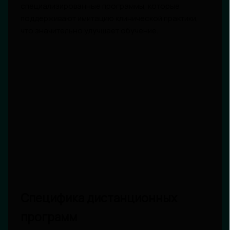
специализированные программы, которые
поддерживают имитацию клинической практики,
что значительно улучшает обучение.
Специфика дистанционных
программ