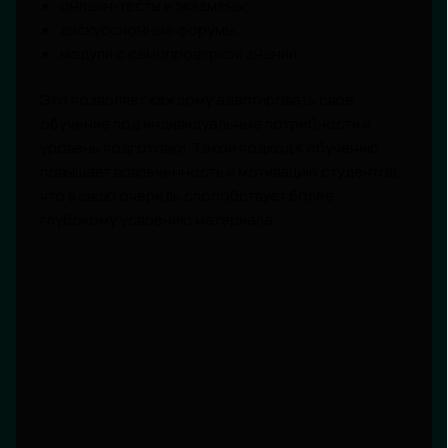
онлайн-тесты и экзамены;
дискуссионные форумы;
модули с самопроверкой знаний.
Это позволяет каждому адаптировать свое
обучение под индивидуальные потребности и
уровень подготовки. Такой подход к обучению
повышает вовлеченность и мотивацию студентов,
что в свою очередь способствует более
глубокому усвоению материала.