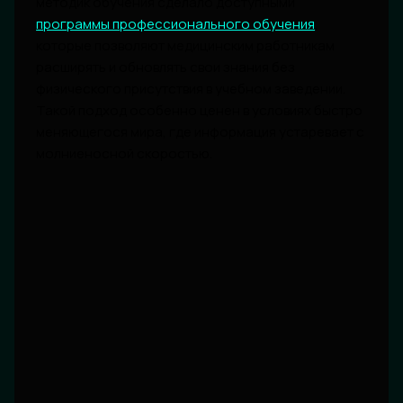
методик обучения сделало доступными
программы профессионального обучения
,
которые позволяют медицинским работникам
расширять и обновлять свои знания без
физического присутствия в учебном заведении.
Такой подход особенно ценен в условиях быстро
меняющегося мира, где информация устаревает с
молниеносной скоростью.