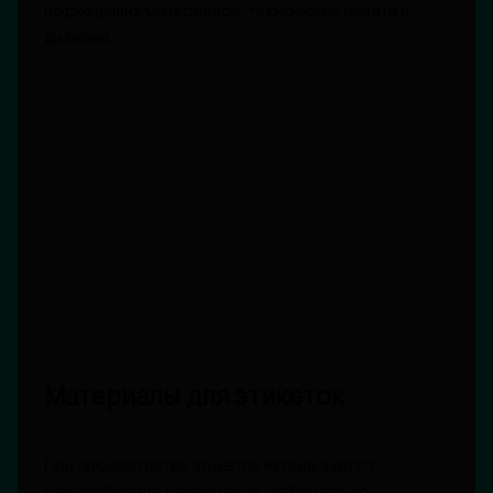
подходящих материалов, технологий печати и
дизайна.
Материалы для этикеток
При производстве этикеток используется
разнообразие материалов, от бумаги до