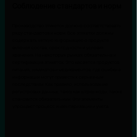
Соблюдение стандартов и норм
Производство этикеток должно соответствовать
ряду стандартов и норм. Все этикетки должны
содержать четкую информацию о продукте,
включая состав, срок годности и условия
хранения. На некоторых рынках обязательна и
сертификация этикеток. Это касается продуктов
питания, химикатов и медикаментов, где ошибки в
информации могут привести к серьезным
последствиям. Как правило, использование
регистровых данных, таких как штрих-коды, также
становится обязательным. Эти элементы
упрощают процесс инвентаризации и учета.