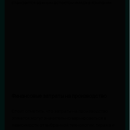
становится важным аспектом имиджа компании.
Финансовые затраты на производство
Стоит отметить, что затраты на производство
этикеток могут значительно варьироваться в
зависимости от выбранной технологии, тиража и