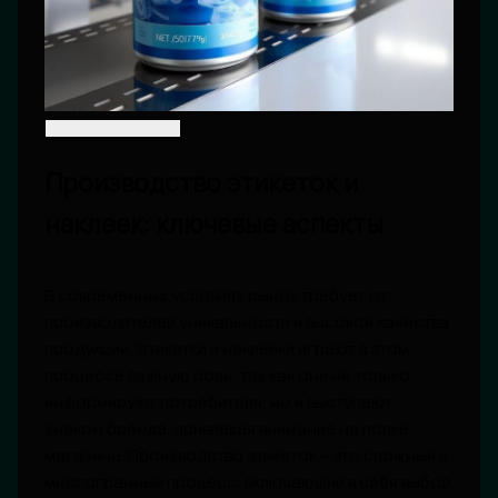
Производство этикеток и
наклеек: ключевые аспекты
В современных условиях рынок требует от
производителей уникальности и высокой качества
продукции. Этикетки и наклейки играют в этом
процессе важную роль, так как они не только
информируют потребителя, но и выступают
знаком бренда, привлекая внимание на полке
магазина. Производство этикеток – это сложный и
многогранный процесс, включающий в себя выбор