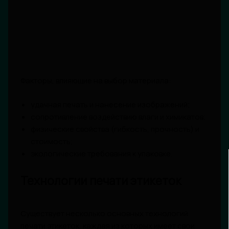
Факторы, влияющие на выбор материала:
удачная печать и нанесение изображений;
сопротивление воздействию влаги и химикатов;
физические свойства (гибкость, прочность) и
стоимость;
экологические требования к упаковке.
Технологии печати этикеток
Существует несколько основных технологий
печати этикеток, каждая из которых имеет свои