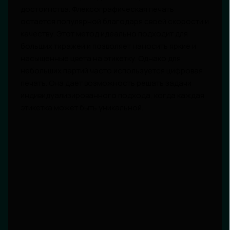
достоинства. Флексографическая печать
остается популярной благодаря своей скорости и
качеству. Этот метод идеально подходит для
больших тиражей и позволяет наносить яркие и
насыщенные цвета на этикетку. Однако для
небольших партий часто используется цифровая
печать. Она дает возможность решать задачи
индивидуализированного подхода, когда каждая
этикетка может быть уникальной.