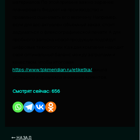
материалов. По этой причине важно заранее
планировать бюджет на производство и
правильно оценивать его величину. Например,
если для вас актуален объемный заказ, стоит
задуматься о флексографической печати. А для
пробного запуска новой продукции подойдут
цифровые технологии. Каждая компания находит
свой оптимальный баланс между затратами и
качеством, чтобы итоговая
https://www.tpkmeridian.ru/etiketka/
вышла
успешной и привлекла внимание клиентов.
Смотрят сейчас:
656
НАЗАД