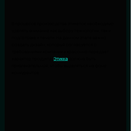
В процессе производства этикеток необходимо
уделять внимание как выбору технологии, так и
подготовке к печати. На данном этапе важно
создать дизайн, который согласуется с
требованиями компании и красочно передает
характер продукта.
Этикка
должна быть
привлекательной, чтобы выделяться на фоне
конкурентов.