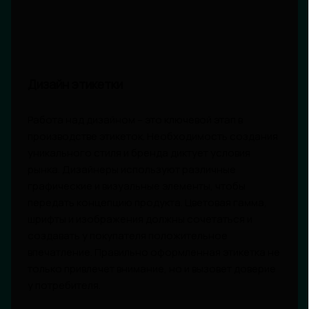
Дизайн этикетки
Работа над дизайном – это ключевой этап в
производстве этикеток. Необходимость создания
уникального стиля и бренда диктует условия
рынка. Дизайнеры используют различные
графические и визуальные элементы, чтобы
передать концепцию продукта. Цветовая гамма,
шрифты и изображения должны сочетаться и
создавать у покупателя положительное
впечатление. Правильно оформленная этикетка не
только привлечет внимание, но и вызовет доверие
у потребителя.