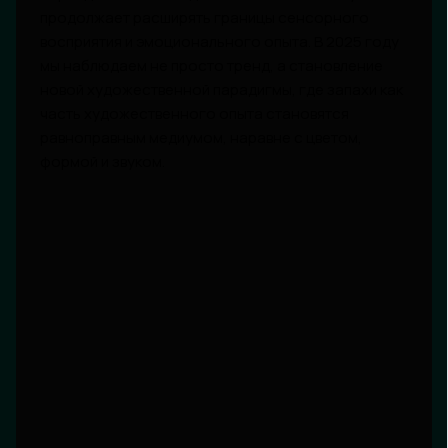
продолжает расширять границы сенсорного
восприятия и эмоционального опыта. В 2025 году
мы наблюдаем не просто тренд, а становление
новой художественной парадигмы, где запахи как
часть художественного опыта становятся
равноправным медиумом, наравне с цветом,
формой и звуком.