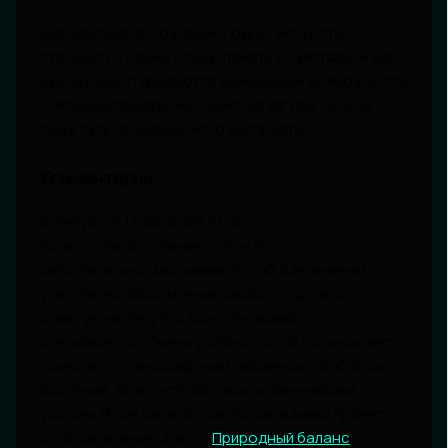
Для зрителя это означает одно: искусство
становится ближе к телу, памяти и чувствам. А для
художника открываются уникальные возможности
— воздействовать не только на взгляд, но и на
саму суть человеческого восприятия.
Комментарии
ZelenyDom
17-06-2026 10:16
Если после прочтения статьи кто-то
действительно задумывается об озеленении
участка или оформлении двора «под ключ»,
советую не тянуть с консультацией у
специалистов. Очень удобно, когда в одном месте
помогают с ландшафтным дизайном, подбором
растений, благоустройством и дальнейшим
уходом. Я для своего участка заказывал проект и
сопровождение здесь:
Природный баланс
—