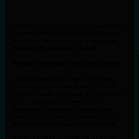
В 2025 году активно используются микрокапсулы
и нанотехнологии, позволяющие высвобождать
запах при взаимодействии с телом зрителя или
изменении температуры в помещении.
Пример из практики: «The Smell of Utopia»
В 2023 году британская художница Аннабель
Уитни представила инсталляцию «The Smell of
Utopia» в Галерее Тейт в Лондоне. Пространство
было наполнено тремя слоями запахов:
свежескошенной травы, озона после дождя и
ароматом кожи. Каждый из них активировался в
зависимости от перемещения зрителя по залу.
Этот проект стал знаковым примером того, как