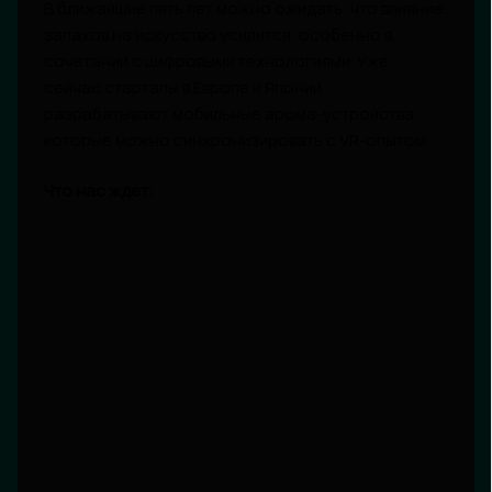
В ближайшие пять лет можно ожидать, что влияние
запахов на искусство усилится, особенно в
сочетании с цифровыми технологиями. Уже
сейчас стартапы в Европе и Японии
разрабатывают мобильные арома-устройства,
которые можно синхронизировать с VR-опытом.
Что нас ждет: