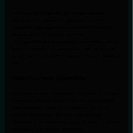
-
Ольфакторный дизайн для метавселенных
—
возможность "пахнуть" цифровые объекты.
-
Музеи с индивидуальной настройкой запаха
в
зависимости от профиля зрителя.
-
Интерактивные перформансы
, где запахи могут
меняться в реальном времени в ответ на эмоции
аудитории (считываются нейросетями по мимике и
пульсу).
Новое поколение художников
Молодые авторы, прошедшие обучение не только
в художественных институтах, но и в химических
лабораториях, начинают создавать сложные
арома-композиции, которые невозможно
"разложить" на известные ноты. Их цель — сломать
привычное восприятие запаха как