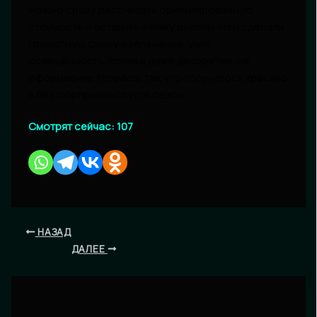
можно сразу рассчитать ориентировочную
стоимость и оставить заявку онлайн. Нам сделали
грамотную схему озеленения, учли
освещённость, полив и даже декоративное
оформление террасы, так что получилось красиво
и без сюрпризов спустя сезон.
Смотрят сейчас:
107
НАЗАД
ДАЛЕЕ