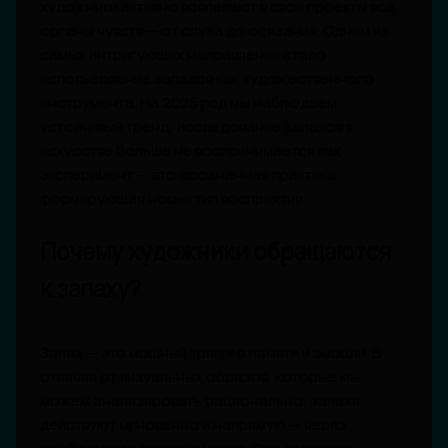
художники активно вовлекают в свои проекты все
органы чувств — от слуха до осязания. Одним из
самых интригующих направлений стало
использование запахов как художественного
инструмента. На 2025 год мы наблюдаем
устойчивый тренд: исследование запахов в
искусстве больше не воспринимается как
эксперимент — это осознанная практика,
формирующая новый тип восприятия.
Почему художники обращаются
к запаху?
Запах — это мощный триггер памяти и эмоций. В
отличии от визуальных образов, которые мы
можем анализировать рационально, запахи
действуют мгновенно и напрямую — через