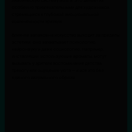
лимбическую систему мозга. Это делает их
особенно привлекательными для художников,
стремящихся к глубокой эмоциональной
вовлечённости зрителя.
Влияние запахов на искусство выходит за пределы
эстетики: оно захватывает психологию,
нейронауку и даже социологию. Например,
инсталляции, использующие ароматы, могут
вызывать у зрителя воспоминания детства,
тревогу или ощущение уюта — и всё это без
единого визуального образа.