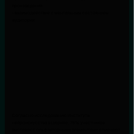
произведения;
- взаимодействие с ментальным состоянием
аудитории.
Согласно исследованию Института
нейроискусства в Цюрихе, 78% участников
выставок с ольфакторными элементами отмечают