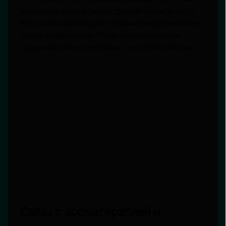
запахи как часть художественного опыта могут
быть использованы для создания нарративов без
слов и изображений. Посетители описывали
ощущения как «интуитивные» и «глубоко личные».
Связь с ароматерапией и