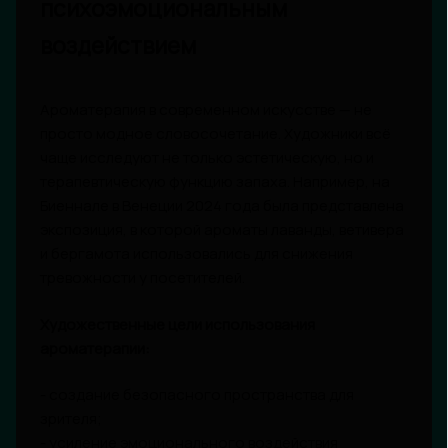
психоэмоциональным
воздействием
Ароматерапия в современном искусстве — не
просто модное словосочетание. Художники всё
чаще исследуют не только эстетическую, но и
терапевтическую функцию запаха. Например, на
Биеннале в Венеции 2024 года была представлена
экспозиция, в которой ароматы лаванды, ветивера
и бергамота использовались для снижения
тревожности у посетителей.
Художественные цели использования
ароматерапии:
- создание безопасного пространства для
зрителя;
- усиление эмоционального воздействия