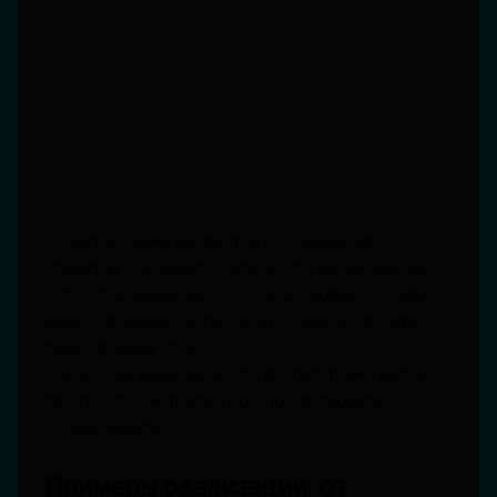
- Участие самих мигрантов в создании арт-
объектов усиливает подлинность высказывания.
- Использование многослойных форматов (звук,
видео, архивные материалы) позволяет раскрыть
тему с разных сторон.
- Акцент на вовлеченности зрителя помогает не
просто «посмотреть», но и почувствовать,
сопереживать.
Примеры реализации: от