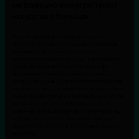
неправильно интерпретируют
искусство о беженцах
Одно из распространённых заблуждений
заключается в том, что искусство о проблемах
беженцев обязательно должно быть
политическим в прямом смысле. На деле многие
художники избегают лозунговой риторики,
предпочитая тонкий язык метафор и личных
историй. Второй миф — это восприятие искусства
как второстепенного в контексте миграционных
кризисов. Однако влияние беженцев на искусство
уже сейчас заметно в смещении акцентов:
художники всё чаще работают с темами границ,
идентичности и утраты, тем самым расширяя
эстетические и этические рамки современного
искусства.