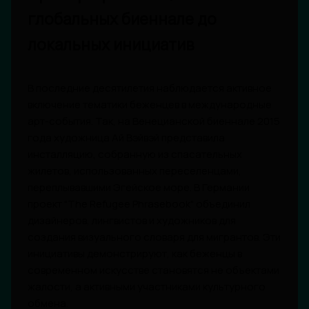
глобальных биеннале до
локальных инициатив
В последние десятилетия наблюдается активное
включение тематики беженцев в международные
арт-события. Так, на Венецианской биеннале 2015
года художница Ай Вэйвэй представила
инсталляцию, собранную из спасательных
жилетов, использованных переселенцами,
переплывавшими Эгейское море. В Германии
проект "The Refugee Phrasebook" объединил
дизайнеров, лингвистов и художников для
создания визуального словаря для мигрантов. Эти
инициативы демонстрируют, как беженцы в
современном искусстве становятся не объектами
жалости, а активными участниками культурного
обмена.