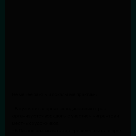
Не менее важны и локальные практики:
- В музеях и галереях скандинавских стран
организуются воркшопы с участием мигрантов и
местных художников.
- В Ливане развиваются арт-резиденции в лагерях