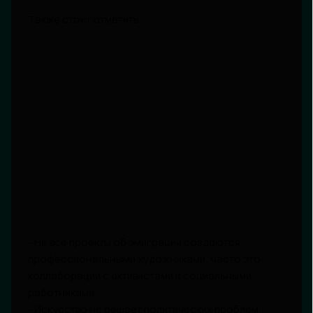
Также стоит отметить:
- Не все проекты об эмиграции создаются
профессиональными художниками; часто это
коллаборации с активистами и социальными
работниками.
- Искусство не решает политических проблем