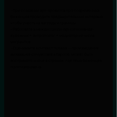
- При создании арт-проектов про современных
беженцев проводите предварительные интервью,
чтобы учесть их взгляды и границы.
- Работайте в междисциплинарной команде:
художник + антрополог + медиатор из числа
мигрантов.
- Оценивайте контекст показа — произведение,
вызвавшее сочувствие в Европе, может быть
воспринято иначе в странах, где тема беженцев
политизирована.