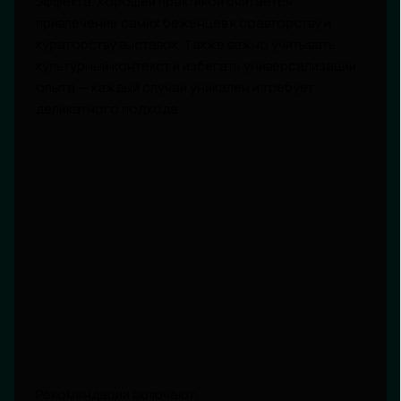
эффекта. Хорошей практикой считается
привлечение самих беженцев к соавторству и
кураторству выставок. Также важно учитывать
культурный контекст и избегать универсализации
опыта — каждый случай уникален и требует
деликатного подхода.
Рекомендации включают: