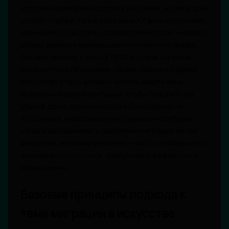
которая приобрела остроту в XXI веке, но её корни
уходят глубже. Уже в середине XX века художники
начинали осмыслять последствия Второй мировой
войны, включая перемещения миллионов людей.
Однако именно с конца 1990-х годов, на фоне
конфликтов в Югославии, Ираке, Сирии и Африке,
искусство стало активно использовать язык
визуальной репрезентации, чтобы говорить об
утрате дома, идентичности и безопасности.
Художники, кураторы и культурные институции
начали воспринимать проблему миграции не как
внешнюю, а как внутреннюю — часть глобального
человеческого опыта, требующего рефлексии и
осмысления.
Базовые принципы подхода к
теме миграции в искусстве