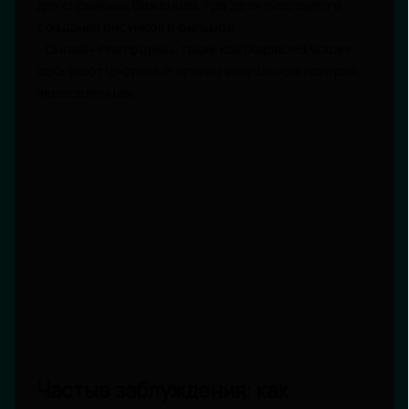
для сирийских беженцев, где дети участвуют в
создании рисунков и фильмов.
- Онлайн-платформы, такие как Displaced Voices,
собирают цифровые архивы визуальных историй
переселенцев.
Частые заблуждения: как