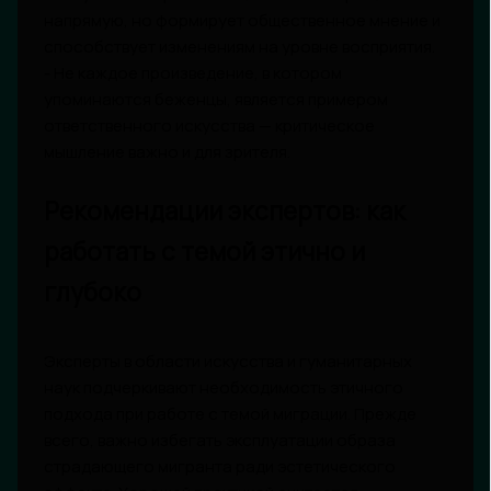
напрямую, но формирует общественное мнение и
способствует изменениям на уровне восприятия.
- Не каждое произведение, в котором
упоминаются беженцы, является примером
ответственного искусства — критическое
мышление важно и для зрителя.
Рекомендации экспертов: как
работать с темой этично и
глубоко
Эксперты в области искусства и гуманитарных
наук подчеркивают необходимость этичного
подхода при работе с темой миграции. Прежде
всего, важно избегать эксплуатации образа
страдающего мигранта ради эстетического