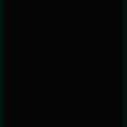
Проекты, затрагивающие искусство и миграцию,
основываются на нескольких ключевых
принципах. Во-первых, они стремятся не только
изобразить страдания, но и дать голос самим
беженцам, вовлекая их в процесс создания. Во-
вторых, они отказываются от стереотипов и
стремятся к этически ответственной
репрезентации. И, наконец, современное
искусство выступает как инструмент диалога и
эмпатии, а не морализации. Это означает, что
художники ищут нестандартные формы —
инсталляции, перформансы, документальные
проекты — чтобы передать масштаб и глубину
человеческой трагедии.