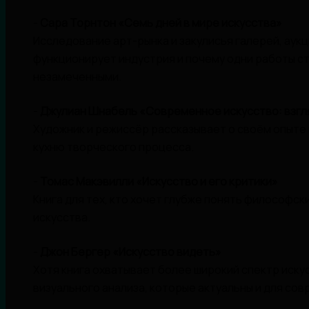
-
Сара Торнтон «Семь дней в мире искусства»
Исследование арт-рынка и закулисья галерей, аукц
функционирует индустрия и почему одни работы ст
незамеченными.
-
Джулиан Шнабель «Современное искусство: взгл
Художник и режиссёр рассказывает о своём опыте
кухню творческого процесса.
-
Томас Макэвилли «Искусство и его критики»
Книга для тех, кто хочет глубже понять философс
искусства.
-
Джон Бергер «Искусство видеть»
Хотя книга охватывает более широкий спектр иску
визуального анализа, которые актуальны и для сов