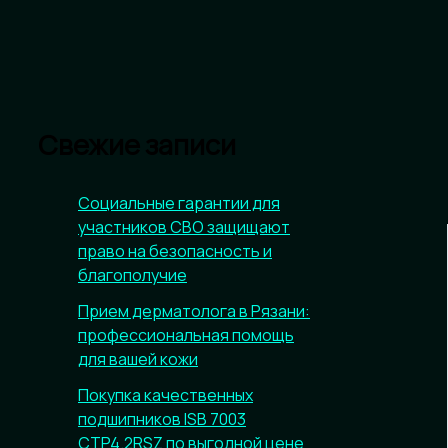
Свежие записи
Социальные гарантии для
участников СВО защищают
право на безопасность и
благополучие
Прием дерматолога в Рязани:
профессиональная помощь
для вашей кожи
Покупка качественных
подшипников ISB 7003
CTP4.2RSZ по выгодной цене