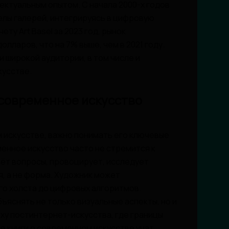
лектуальным опытом. С начала 2000-х годов
елы галерей, интегрируясь в цифровую
ту Art Basel за 2023 год, рынок
лларов, что на 7% выше, чем в 2021 году.
 широкой аудитории, в том числе и
кусстве.
 современное искусство
 искусстве, важно понимать его ключевые
менное искусство часто не стремится к
аёт вопросы, провоцирует, исследует
, а не форма. Художник может
о холста до цифровых алгоритмов.
ъяснять не только визуальные аспекты, но и
ху постинтернет-искусства, где границы
е книги о современном искусстве учат