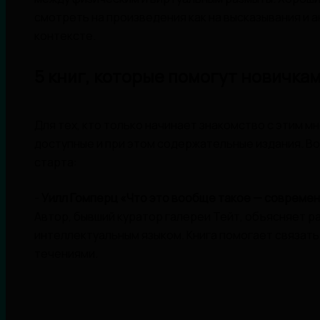
смотреть на произведения как на высказывания и 
контексте.
5 книг, которые помогут новичка
Для тех, кто только начинает знакомство с этим 
доступные и при этом содержательные издания. Во
старта:
-
Уилл Гомперц «Что это вообще такое — современ
Автор, бывший куратор галереи Тейт, объясняет ра
интеллектуальным языком. Книга помогает связат
течениями.