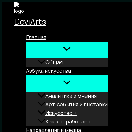
Перейти
к
DeviArts
содержимому
Главная
Общая
Азбука искусства
Аналитика и мнения
Арт-события и выставки
Искусство +
Как это работает
Направления и медиа