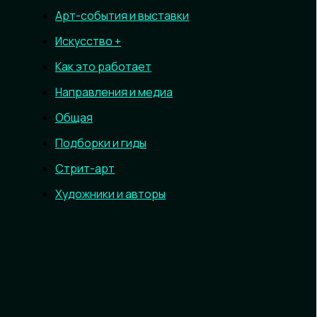
Арт-события и выставки
Искусство +
Как это работает
Направления и медиа
Общая
Подборки и гиды
Стрит-арт
Художники и авторы