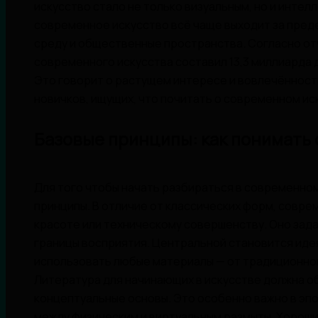
искусство стало не только визуальным, но и интел
современное искусство всё чаще выходит за пред
среду и общественные пространства. Согласно отче
современного искусства составил 13,3 миллиарда до
Это говорит о растущем интересе и вовлечённости
новичков, ищущих, что почитать о современном ис
Базовые принципы: как понимать
Для того чтобы начать разбираться в современном
принципы. В отличие от классических форм, совре
красоте или техническому совершенству. Оно зад
границы восприятия. Центральной становится идея
использовать любые материалы — от традиционног
Литература для начинающих в искусстве должна об
концептуальные основы. Это особенно важно в эпо
между физическим и виртуальным размыты. Хороши