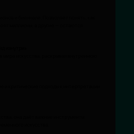
ионов и биеннале. Позволяет понять, как
оят миллионы, а другие — остаются
яд изнутри»
 в мире искусства, раскрывая внутреннюю
кие и критические подходы к интерпретации
сства, она даёт важные инструменты
ременного искусства.