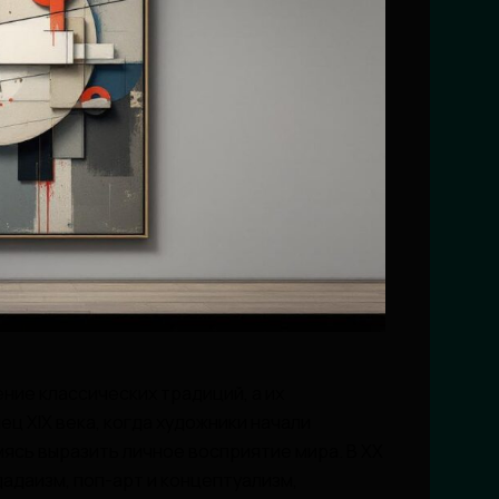
ие классических традиций, а их
ец XIX века, когда художники начали
ясь выразить личное восприятие мира. В XX
дадаизм, поп-арт и концептуализм,