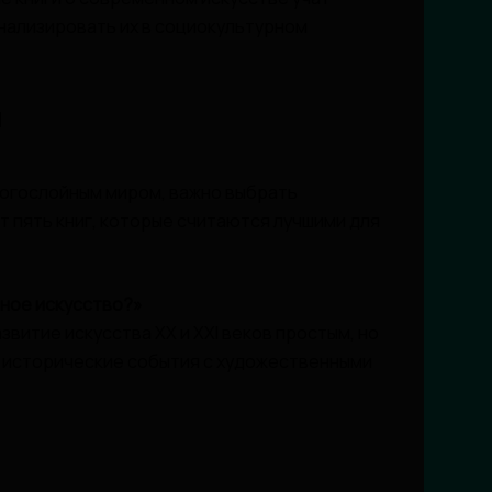
анализировать их в социокультурном
м
многослойным миром, важно выбрать
т пять книг, которые считаются лучшими для
ное искусство?»
звитие искусства XX и XXI веков простым, но
ь исторические события с художественными