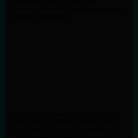
появившееся после 2010-х годов. Это
свидетельствует о смене парадигмы и устойчивом
интересе к новым именам.
Кроме того, по данным Токийской ассоциации
галерей, посещаемость арт-ярмарок, таких как
Tokyo Gendai и Art Fair Asia Fukuoka, выросла на
25% за последние три года. Особенно активно