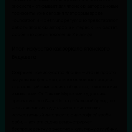
экосистем открывает для японских авторов новые
горизонты. Уже сегодня платформы вроде
Foundation и Hic et Nunc регулярно представляют
работы японских авторов, а интерес к ним растет,
особенно среди поколений Z и альфа.
Итог: искусство как зеркало японского
будущего
Современное искусство Японии — это не просто
визуальный феномен, а многослойный процесс,
отражающий изменения в обществе, технологиях
и мышлении. От Такаши Мураками художника,
превратившего Superflat в глобальный бренд, до
новых японских художников, сочетающих
искусственный интеллект с философией вааби-
саби, — вся эта сцена демонстрирует
беспрецедентную энергию и культурную глубину.