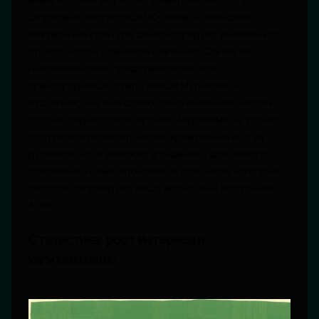
цифровых инсталляций XXI века — японская
визуальная культура демонстрирует уникальную
способность к самообновлению. Одним из
наиболее ярких представителей этой
трансформации стал Такаши Мураками —
художник, чье имя стало синонимом нео-попа и
постмодернистской иронии. Мураками не только
популяризировал японский креативный код за
рубежом, но и заложил фундамент для целого
поколения новых японских художников, которые
сегодня формируют лицо арт-сцены Восточной
Азии.
Статистика: рост интереса и
капитализации