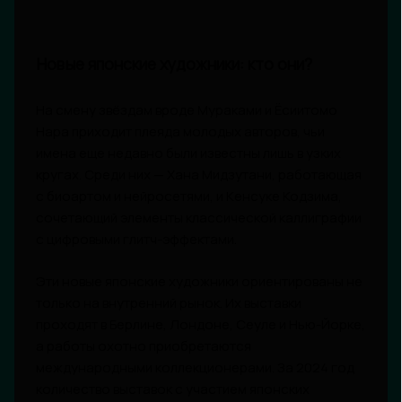
Новые японские художники: кто они?
На смену звёздам вроде Мураками и Ёсиитомо
Нара приходит плеяда молодых авторов, чьи
имена еще недавно были известны лишь в узких
кругах. Среди них — Хана Мидзутани, работающая
с биоартом и нейросетями, и Кенсуке Кодзима,
сочетающий элементы классической каллиграфии
с цифровыми глитч-эффектами.
Эти новые японские художники ориентированы не
только на внутренний рынок. Их выставки
проходят в Берлине, Лондоне, Сеуле и Нью-Йорке,
а работы охотно приобретаются
международными коллекционерами. За 2024 год
количество выставок с участием японских