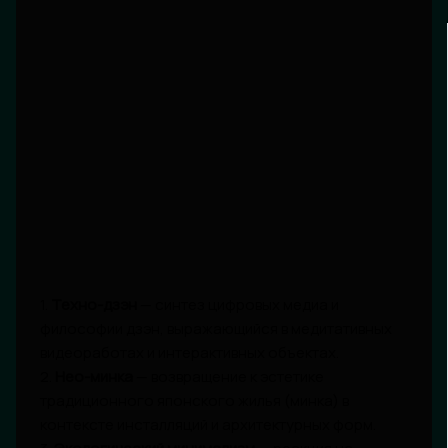
1.
Техно-дзэн
— синтез цифровых медиа и
философии дзэн, выражающийся в медитативных
видеоработах и интерактивных объектах.
2.
Нео-минка
— возвращение к эстетике
традиционного японского жилья (минка) в
контексте инсталляций и архитектурных форм.