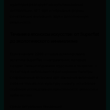
аудитория реагирует на мультимедийные
инсталляции, NFT-арт и гибридные формы,
сочетающие анимацию, звук и дополненную
реальность.
Течения в японском искусстве: от Superflat
до экологического минимализма
Если в начале 2000-х годов доминировала
эстетика Superflat — направления, которое
создал Такаши Мураками художник и теоретик, —
то сегодня наблюдается расширение палитры.
Современные японские арт-движения включают в
себя не только поп-культуру и мангу, но и более
глубокие исследования идентичности, экологии и
урбанистики.
Среди актуальных тенденций: