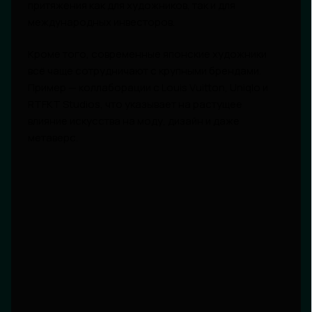
притяжения как для художников, так и для
международных инвесторов.
Кроме того, современные японские художники
всё чаще сотрудничают с крупными брендами.
Пример — коллаборации с Louis Vuitton, Uniqlo и
RTFKT Studios, что указывает на растущее
влияние искусства на моду, дизайн и даже
метаверс.