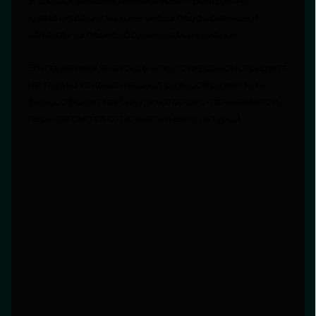
3.
Экологический минимализм
— реакция на
климатические вызовы через перформансы и
объекты из переработанных материалов.
Эти течения в японском искусстве демонстрируют
не только стилистическое разнообразие, но и
философскую глубину, в которой современность
переплетается с тысячелетней культурой.