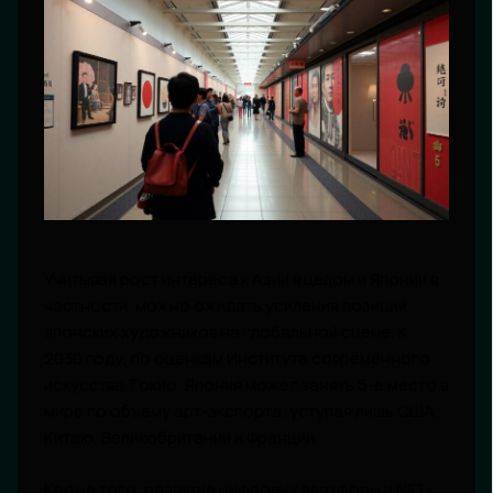
Учитывая рост интереса к Азии в целом и Японии в
частности, можно ожидать усиления позиций
японских художников на глобальной сцене. К
2030 году, по оценкам Института современного
искусства Токио, Япония может занять 5-е место в
мире по объему арт-экспорта, уступая лишь США,
Китаю, Великобритании и Франции.
Кроме того, развитие цифровых платформ и NFT-