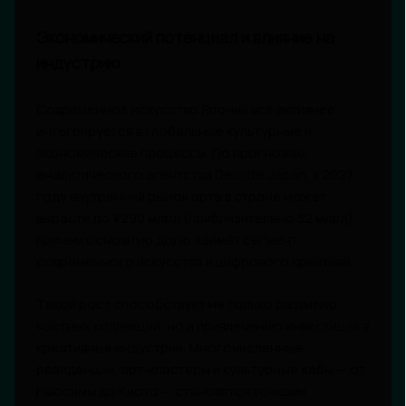
Экономический потенциал и влияние на
индустрию
Современное искусство Японии всё активнее
интегрируется в глобальные культурные и
экономические процессы. По прогнозам
аналитического агентства Deloitte Japan, к 2027
году внутренний рынок арта в стране может
вырасти до ¥290 млрд (приблизительно $2 млрд),
причем основную долю займёт сегмент
современного искусства и цифрового креатива.
Такой рост способствует не только развитию
частных коллекций, но и привлечению инвестиций в
креативные индустрии. Многочисленные
резиденции, арт-кластеры и культурные хабы — от
Наосимы до Киото — становятся точками