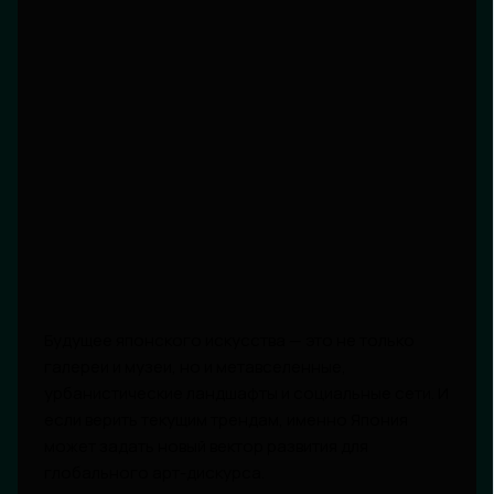
Будущее японского искусства — это не только
галереи и музеи, но и метавселенные,
урбанистические ландшафты и социальные сети. И
если верить текущим трендам, именно Япония
может задать новый вектор развития для
глобального арт-дискурса.