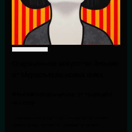
Современное искусство Японии:
от Мураками до новых имен
Японский визуальный код: от традиций к
нео-попу
Современное искусство Японии продолжает
удивлять мир синтезом древней эстетики и
авангардных форм. От гравюр эпохи Эдо до