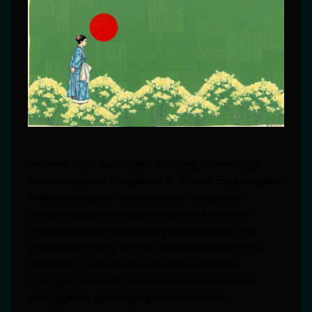
Согласно данным Artprice за 2022–2024 годы,
японский рынок современного искусства показал
стабильный рост. Общий объем продаж на
международных аукционах работ японских
современных художников увеличился на 18% с
2022 по 2024 год, достигнув $184 млн в 2024-м.
Интересно, что около 60% этого объема
приходится не на признанных мастеров, а на
молодых авторов и среднее поколение,