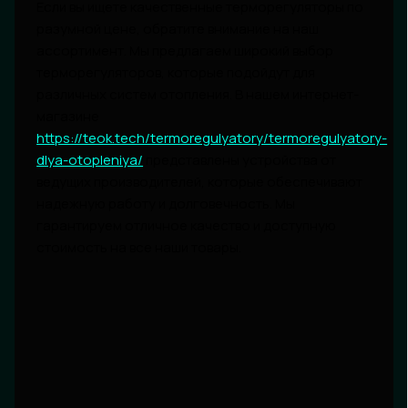
Если вы ищете качественные терморегуляторы по
разумной цене, обратите внимание на наш
ассортимент. Мы предлагаем широкий выбор
терморегуляторов, которые подойдут для
различных систем отопления. В нашем интернет-
магазине
https://teok.tech/termoregulyatory/termoregulyatory-
dlya-otopleniya/
представлены устройства от
ведущих производителей, которые обеспечивают
надежную работу и долговечность. Мы
гарантируем отличное качество и доступную
стоимость на все наши товары.