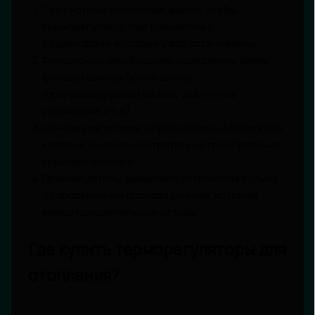
Тип системы отопления: важно, чтобы
терморегулятор был совместим с
радиаторами, которые у вас установлены.
Функционал: необходимо определить, какие
функции вам наиболее важны
(программируемый режим, удаленное
управление и т.д.).
Ценовая категория: определитесь с бюджетом,
который вы готовы потратить на приобретение
терморегулятора.
Производитель: выбирайте устройства только
от проверенных производителей, которые
имеют положительные отзывы.
Где купить терморегуляторы для
отопления?