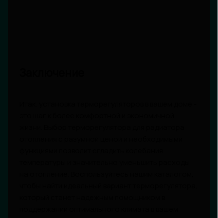
Заключение
Итак, установка терморегуляторов в вашем доме -
это шаг к более комфортной и экономичной
жизни. Выбор терморегулятора для радиатора
отопления с разумной ценой и необходимыми
функциями позволит сгладить колебания
температуры и значительно уменьшить расходы
на отопление. Воспользуйтесь нашим каталогом,
чтобы найти идеальный вариант терморегулятора,
который станет надежным помощником в
поддержании оптимального климата в вашем