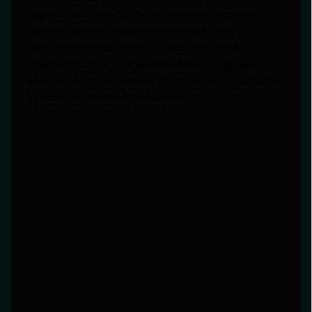
службы. Чтобы выбрать оптимальный вариант,
следует сравнить характеристики и цены
терморегуляторов разных производителей. В
нашем каталоге вы найдете модели с разным
функционалом и ценами, что позволит подобрать
устройство под любой бюджет.