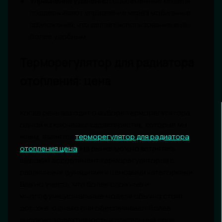
Управление удаленно:
современные модели
поддерживают управление через мобильные
приложения, что делает использование еще
более удобным.
Терморегулятор для радиатора
отопления: цена
Когда речь заходит о выборе терморегулятора,
одной из ключевых характеристик, которые мы
ищем, является
терморегулятор для радиатора
отопления цена
. На рынке можно встретить
широкий ассортимент терморегуляторов с
различными функциями и ценовыми категориями.
Важно учесть, что более сложные и
многофункциональные модели обычно стоят
дороже, однако они обеспечивают более
высокую эффективность и длительный срок