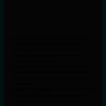
Экономия ресурсов:
благодаря способности
поддерживать заданную температуру,
терморегулятор снижает потребление
энергии, что сказывается на размерах
счетчика за отопление.
Комфорт:
терморегуляторы обеспечивают
поддержание стабильного температурного
режима, избегая перегрева или недогрева
помещений.
Простота в установке:
большинство устройств
легко монтируются без необходимости в
специальных инструментах и навыках.