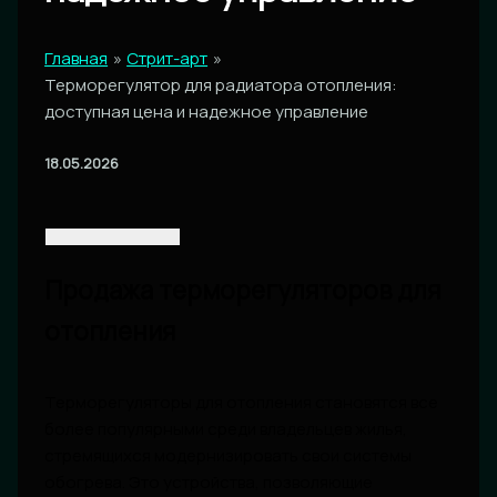
Главная
Стрит-арт
Терморегулятор для радиатора отопления:
доступная цена и надежное управление
18.05.2026
Продажа терморегуляторов для
отопления
Терморегуляторы для отопления становятся все
более популярными среди владельцев жилья,
стремящихся модернизировать свои системы
обогрева. Это устройства, позволяющие