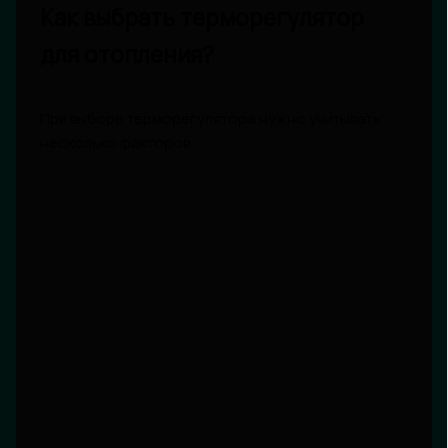
Как выбрать терморегулятор
для отопления?
При выборе терморегулятора нужно учитывать
несколько факторов: