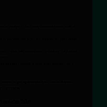
используется в газировании напитков, а
ля улучшения роста и развития растений,
екоторых медицинских процедур, а также
риях.
азличных технологических процессов в
.
юдения норм хранения и использования
х баллонов.
ллонов 20л