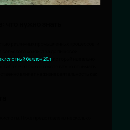
: что нужно знать
стью различных промышленных процессов, и
т сельского хозяйства до пищевой
екислотный баллон 20л
, который идеально
сштабах. В этом контексте важно понимать,
ественно влияет на жизнедеятельность как
та
кислоты. Ниже представлены несколько