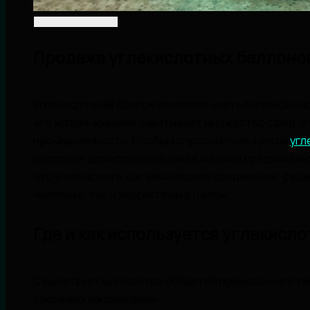
Продажа углекислотных баллонов
Углекислотный баллон является неотъемлемой ча
его использование охватывает множество сфер, о
промышленности. Особым спросом пользуется
угл
подходит для использования в малых и средних ма
что углекислота, как химическое соединение, сущ
человека, так и экосистемы в целом.
Где и как используется углекисло
Существует множество областей применения угле
ключевых направлений: