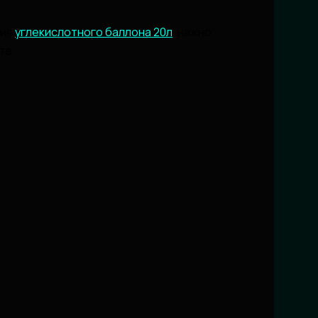
ния
углекислотного баллона 20л
, важно
тв: