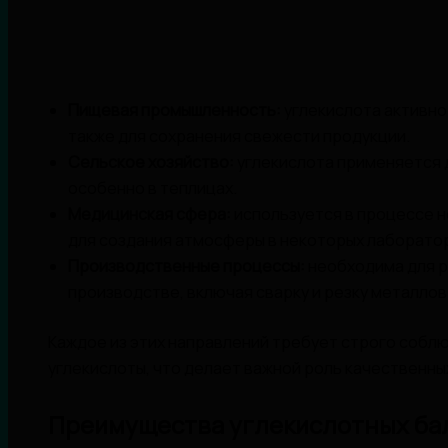
Пищевая промышленность:
углекислота активно 
также для сохранения свежести продукции.
Сельское хозяйство:
углекислота применяется д
особенно в теплицах.
Медицинская сфера:
используется в процессе н
для создания атмосферы в некоторых лаборато
Производственные процессы:
необходима для р
производстве, включая сварку и резку металлов
Каждое из этих направлений требует строго собл
углекислоты, что делает важной роль качественны
Преимущества углекислотных ба