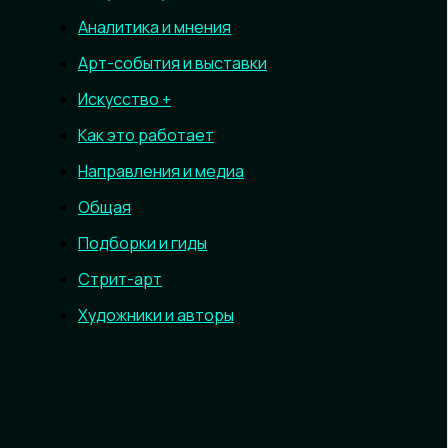
Аналитика и мнения
Арт-события и выставки
Искусство +
Как это работает
Направления и медиа
Общая
Подборки и гиды
Стрит-арт
Художники и авторы