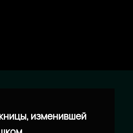
ожницы, изменившей
ошком