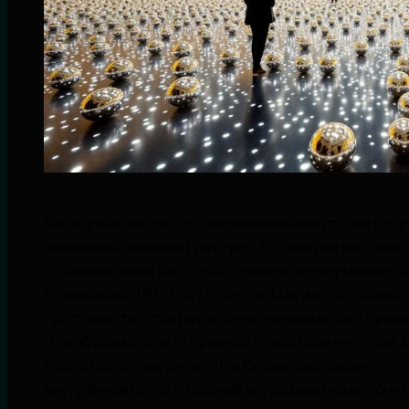
Когда речь заходит о современном искусстве второ
неизменно вызывает интерес. Ее биография тесно
с психическими расстройствами и непрерывным по
Родившись в 1929 году в городе Мацумото, Япония,
пространство, покрытое бесконечными повторяющи
Эти образы стали отправной точкой для ее стиля,
Если строго говорить, «Яёи Кусама биография» — 
внутреннюю боль в мощный визуальный язык, понят