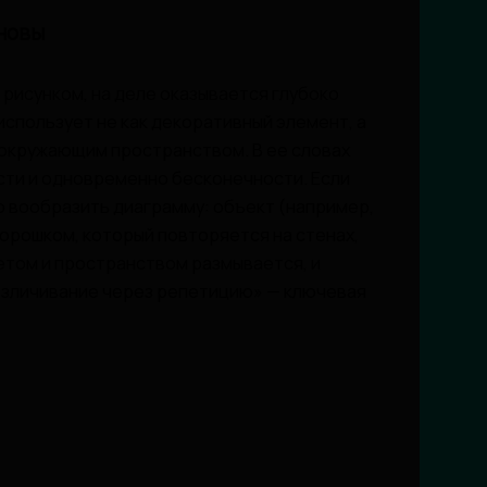
новы
 рисунком, на деле оказывается глубоко
спользует не как декоративный элемент, а
 окружающим пространством. В ее словах
сти и одновременно бесконечности. Если
о вообразить диаграмму: объект (например,
горошком, который повторяется на стенах,
етом и пространством размывается, и
езличивание через репетицию» — ключевая