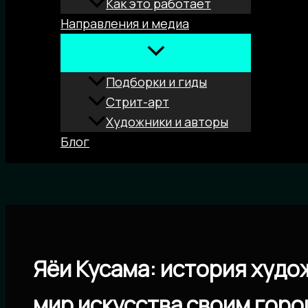
Как это работает
Направления и медиа
Подборки и гиды
Стрит-арт
Художники и авторы
Блог
Поиск
Яёи Кусама: история худ
мир искусства своим гор