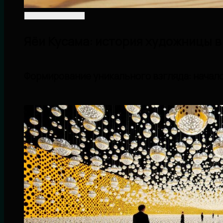
Яёи Кусама: история художницы в
Формирование уникального взгляда: начало