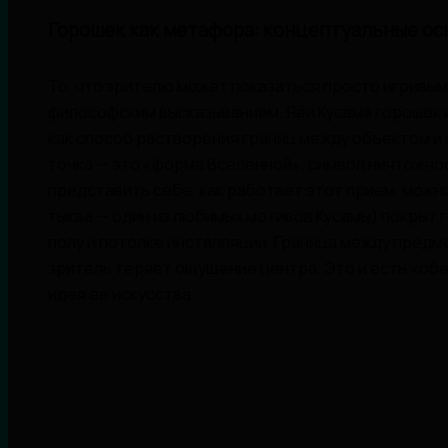
Горошек как метафора: концептуальные ос
То, что зрителю может показаться просто игривым
философским высказыванием. Яёи Кусама горошек и
как способ растворения границ между объектом и
точка — это «форма Вселенной», символ ничтожно
представить себе, как работает этот прием, можн
тыква — один из любимых мотивов Кусамы) покрыт 
полу и потолке инсталляции. Граница между предм
зритель теряет ощущение центра. Это и есть «об
идея ее искусства.