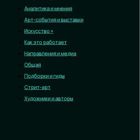
Аналитика и мнения
Арт-события и выставки
Искусство +
Как это работает
Направления и медиа
Общая
Подборки и гиды
Стрит-арт
Художники и авторы