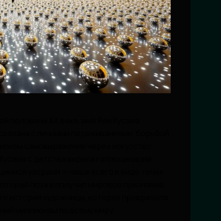
й половины XX века, имя Яёи Кусама
 связана с личными переживаниями, борьбой
иском самовыражения через искусство.
 Кусама с детства видела галлюцинации:
мися узорами — чаще всего в виде точек.
 который позже получил мировое признание.
это история художницы, которая превратила
ный миллионам по всему миру.