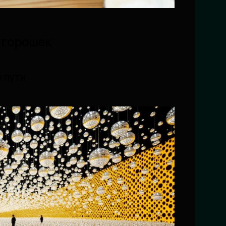
 горошек
 пути