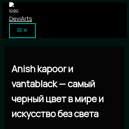
Перейти
к
DeviArts
содержимому
Anish kapoor и
vantablack — самый
черный цвет в мире и
искусство без света