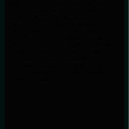
всем, кроме Капура. Вопрос заключается в том,
можно ли считать цвет или оптический эффект
интеллектуальной собственностью. С
технической точки зрения, Vantablack — это не
просто цвет, а результат специфической
наноструктуры, что позволяет рассматривать его
как технологию, а не художественное средство.
Однако в контексте искусства это создаёт
прецедент, когда доступ к выразительным
средствам ограничен юридически, что требует
пересмотра этических норм взаимодействия
науки и искусства.