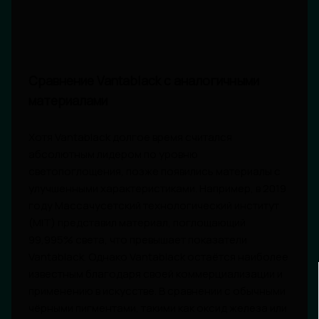
Сравнение Vantablack с аналогичными
материалами
Хотя Vantablack долгое время считался
абсолютным лидером по уровню
светопоглощения, позже появились материалы с
улучшенными характеристиками. Например, в 2019
году Массачусетский технологический институт
(MIT) представил материал, поглощающий
99,995% света, что превышает показатели
Vantablack. Однако Vantablack остаётся наиболее
известным благодаря своей коммерциализации и
применению в искусстве. В сравнении с обычными
чёрными пигментами, такими как оксид железа или