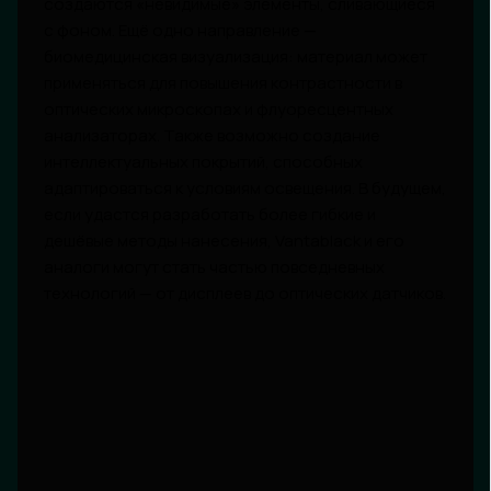
создаются «невидимые» элементы, сливающиеся
с фоном. Ещё одно направление —
биомедицинская визуализация: материал может
применяться для повышения контрастности в
оптических микроскопах и флуоресцентных
анализаторах. Также возможно создание
интеллектуальных покрытий, способных
адаптироваться к условиям освещения. В будущем,
если удастся разработать более гибкие и
дешёвые методы нанесения, Vantablack и его
аналоги могут стать частью повседневных
технологий — от дисплеев до оптических датчиков.