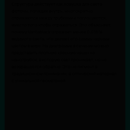
Структура действует как ловушка для света:
фотоны, попадая внутрь, многократно
отражаются между трубками и поглощаются,
вместо того чтобы отражаться. Это объясняет,
почему Vantablack отражает менее 0,036%
видимого света, что делает его самым черным
цветом в мире. На диаграмме в сечении можно
представить плотную «лесную чащу» из
нанотрубок, в которую свет проникает, но не
возвращается обратно. Это не пигмент в
традиционном понимании, а оптический материал
с уникальной геометрией.