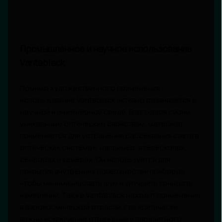
Промышленное и научное использование
Vantablack
Помимо художественного применения,
использование Vantablack активно развивается в
научной и инженерной среде. Благодаря своим
уникальным оптическим свойствам, материал
применяется для устранения рассеивания света в
оптических системах, например, в телескопах,
сенсорах и камерах. Он используется для
покрытия внутренних поверхностей приборов,
чтобы минимизировать шум и улучшить точность
измерений. Также Vantablack находит применение
в аэрокосмической отрасли, где критически
важно исключение отражений и паразитного