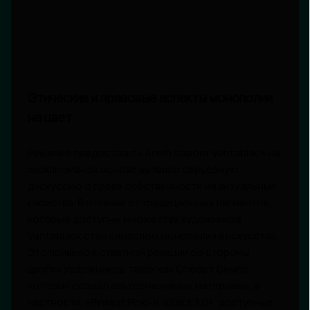
Этические и правовые аспекты монополии
на цвет
Решение предоставить Anish Kapoor Vantablack на
эксклюзивной основе вызвало серьёзную
дискуссию о праве собственности на визуальные
свойства. В отличие от традиционных пигментов,
которые доступны множеству художников,
Vantablack стал символом монополии в искусстве.
Это привело к ответной реакции со стороны
других художников, таких как Стюарт Семпл,
который создал альтернативные материалы, в
частности, «Pinkest Pink» и «Black 3.0», доступные