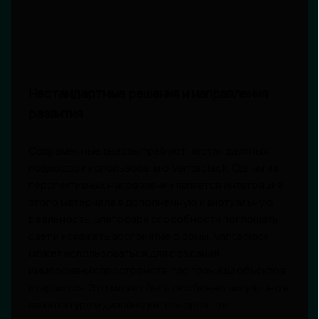
Нестандартные решения и направления
развития
Современные вызовы требуют нестандартных
подходов к использованию Vantablack. Одним из
перспективных направлений является интеграция
этого материала в дополненную и виртуальную
реальность. Благодаря способности поглощать
свет и искажать восприятие формы, Vantablack
может использоваться для создания
иммерсивных пространств, где границы объектов
стираются. Это может быть особенно актуально в
архитектуре и дизайне интерьеров, где