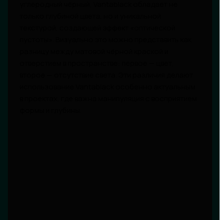
углеродный чёрный, Vantablack обладает не
только глубиной цвета, но и уникальной
текстурой, создающей эффект «оптической
пустоты». Визуально это можно представить как
разницу между матовой чёрной краской и
отверстием в пространстве: первое — цвет,
второе — отсутствие света. Эти различия делают
использование Vantablack особенно актуальным
в проектах, где важна манипуляция с восприятием
формы и глубины.