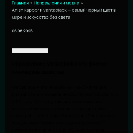
Главная
Направления и медиа
Anish kapoor и vantablack — самый черный цвет в
мире и искусство без света
06.08.2025
Определение Vantablack и его физико-
химические свойства
Vantablack — это уникальный наноматериал,
разработанный компанией Surrey NanoSystems в
2014 году. Он представляет собой массив
вертикально ориентированных углеродных
нанотрубок (Vertically Aligned NanoTube Arrays),
каждая из которых имеет диаметр около 20
нанометров и длину до 14–50 микрометров.