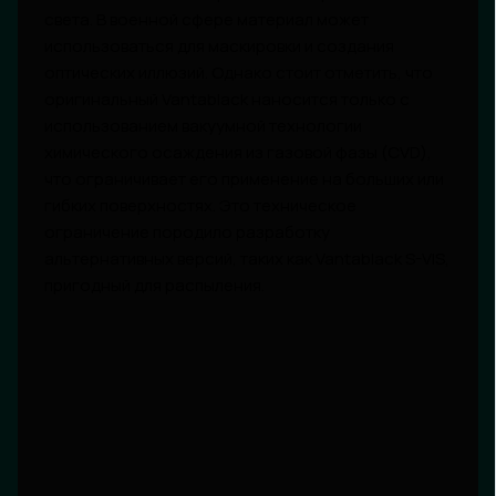
света. В военной сфере материал может
использоваться для маскировки и создания
оптических иллюзий. Однако стоит отметить, что
оригинальный Vantablack наносится только с
использованием вакуумной технологии
химического осаждения из газовой фазы (CVD),
что ограничивает его применение на больших или
гибких поверхностях. Это техническое
ограничение породило разработку
альтернативных версий, таких как Vantablack S-VIS,
пригодный для распыления.