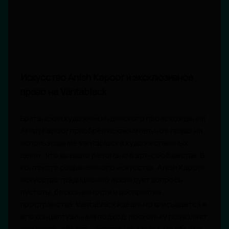
Искусство Anish Kapoor и эксклюзивное
право на Vantablack
Британский художник индийского происхождения
Anish Kapoor приобрёл исключительное право на
использование Vantablack в художественных
целях, что вызвало резонанс в арт-сообществе. В
контексте современного искусства, Anish Kapoor
искусство традиционно исследует вопросы
пустоты, бесконечности и восприятия
пространства. Vantablack идеально вписывается в
его концептуальный подход, поскольку позволяет
создавать объекты, визуально лишённые объёма