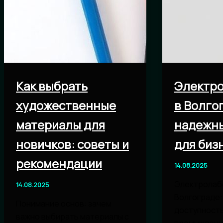
Как выбрать
Электр
художественные
в Волго
материалы для
надежн
новичков: советы и
для биз
рекомендации
14.08.2025
Электролаб
14.08.2025
Волгограде:
Понимание основ: зачем
доступность
важно выбирать материалы с