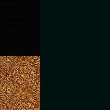
ый центр,
ежных и
х решений в
ктротехнических
тролаборатория