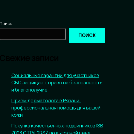
Поиск
ПОИСК
Свежие записи
Социальные гарантии для участников
СВО защищают право на безопасность
и благополучие
Прием дерматолога в Рязани:
профессиональная помощь для вашей
кожи
Покупка качественных подшипников ISB
7003 CTP4.2RSZ по выгодной цене