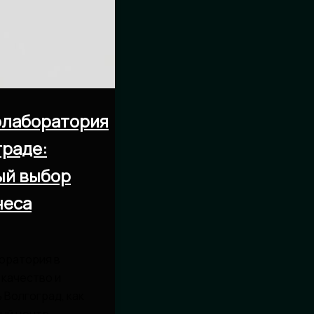
олаборатория
граде:
ый выбор
неса
оратория в
 качество и
 Волгоград, как