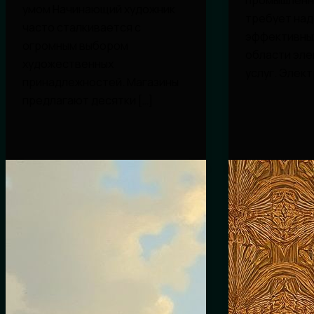
промышленн
умом Начинающий художник
требует над
часто сталкивается с
эффективны
огромным выбором
области эле
художественных
услуг. Элек
принадлежностей. Магазины
предлагают десятки […]