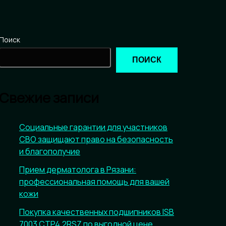
Поиск
ПОИСК
Свежие записи
Социальные гарантии для участников
СВО защищают право на безопасность
и благополучие
Прием дерматолога в Рязани:
профессиональная помощь для вашей
кожи
Покупка качественных подшипников ISB
7003 CTP4.2RSZ по выгодной цене