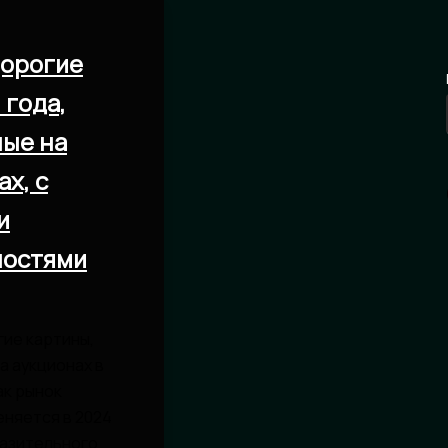
орогие
 года,
ые на
х, с
и
ностями
ие картины,
а аукционах в
ак рынок
еняется в 2024
азительного