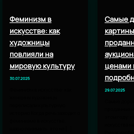
Феминизм в
Самые д
искусстве: как
картины
художницы
проданн
повлияли на
аукциона
мировую культуру
ценами 
подроб
30.07.2025
Феминизм в искусстве: как
29.07.2025
женщины художницы
Самые дорог
переписали культурную
проданные н
историю Когда речь заходит о
этом году: к
феминизме в искусстве,
искусства м
важно понимать: это не […]
Рынок изобр