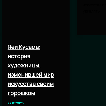
искусства 
удивлять:
Яёи Кусама:
история
художницы,
изменившей мир
искусства своим
горошком
29.07.2025