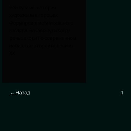
Яёи Кусама: история
художницы в горошек
Формирование уникального
взгляда: начало пути Когда
речь заходит о современном
искусстве второй половины
XX
←
Назад
1