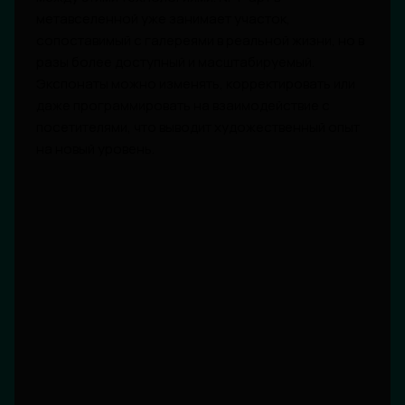
метавселенной уже занимает участок,
сопоставимый с галереями в реальной жизни, но в
разы более доступный и масштабируемый.
Экспонаты можно изменять, корректировать или
даже программировать на взаимодействие с
посетителями, что выводит художественный опыт
на новый уровень.