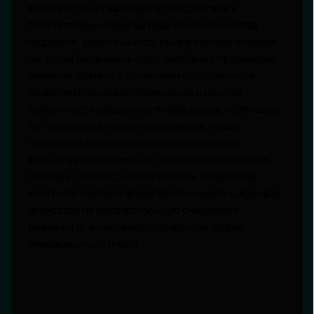
вместе с тем ставит перед создателями и
покупателями новые вызовы. Рост количества
подделок, волатильность рынка и экологическая
нагрузка блокчейна — это проблемы, требующие
решений. Однако с усилением прозрачности,
развитием "зеленых" блокчейнов и ростом
грамотности среди участников рынка, потенциал
NFT-искусства только укрепляется. Новое
поколение художников и коллекционеров
формирует инклюзивную, децентрализованную
систему, где каждый может стать соавтором
контента. Настало время воспринимать цифровое
искусство не как виртуальную симуляцию
реального, а как самостоятельную форму
человеческого опыта.