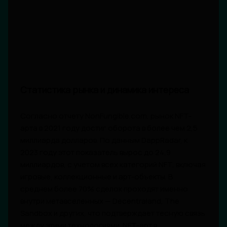
Статистика рынка и динамика интереса
Согласно отчету NonFungible.com, рынок NFT-
арта в 2021 году достиг оборота в более чем 2,5
миллиарда долларов. По данным DappRadar, к
2023 году этот показатель вырос до 24,9
миллиардов, с учетом всех категорий NFT, включая
игровые, коллекционные и арт-объекты. В
среднем более 70% сделок проходят именно
внутри метавселенных — Decentraland, The
Sandbox и других, что подтверждает тесную связь
между этими технологиями. NFT-арт в