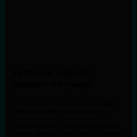
Заключение: цифровой
ренессанс или пузырь?
NFT-арт в метавселенной — это не временный
тренд, а следствие глубинных изменений в
культуре, экономике и технологиях. Он
трансформирует само понимание творчества и
владения, делает искусство более доступным, но