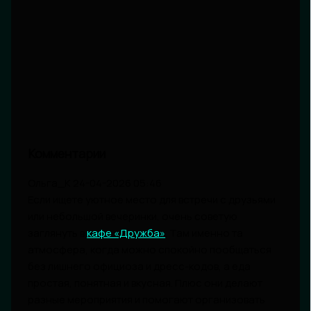
Комментарии
Ольга_К
24-04-2026 05:46
Если ищете уютное место для встречи с друзьями
или небольшой вечеринки, очень советую
заглянуть в
кафе «Дружба»
. Там именно та
атмосфера, когда можно спокойно пообщаться
без лишнего официоза и дресс-кодов, а еда
простая, понятная и вкусная. Плюс они делают
разные мероприятия и помогают организовать