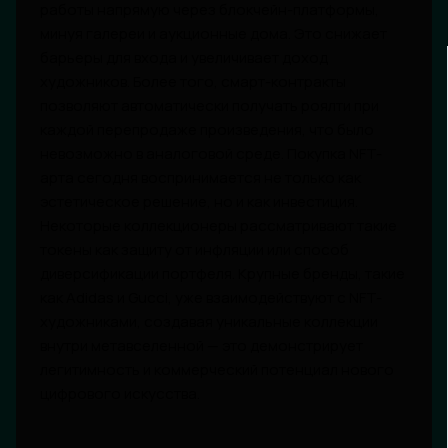
работы напрямую через блокчейн-платформы,
минуя галереи и аукционные дома. Это снижает
барьеры для входа и увеличивает доход
художников. Более того, смарт-контракты
позволяют автоматически получать роялти при
каждой перепродаже произведения, что было
невозможно в аналоговой среде. Покупка NFT-
арта сегодня воспринимается не только как
эстетическое решение, но и как инвестиция.
Некоторые коллекционеры рассматривают такие
токены как защиту от инфляции или способ
диверсификации портфеля. Крупные бренды, такие
как Adidas и Gucci, уже взаимодействуют с NFT-
художниками, создавая уникальные коллекции
внутри метавселенной — это демонстрирует
легитимность и коммерческий потенциал нового
цифрового искусства.