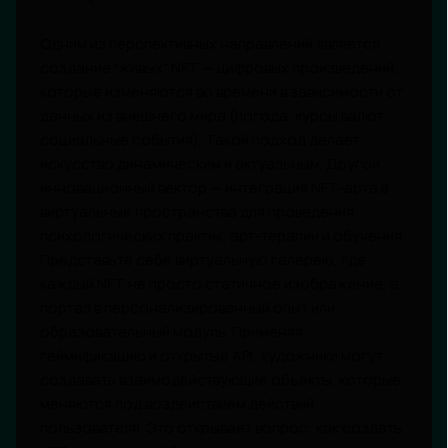
Одним из перспективных направлений является
создание "живых" NFT — цифровых произведений,
которые изменяются во времени в зависимости от
данных из внешнего мира (погода, курсы валют,
социальные события). Такой подход делает
искусство динамическим и актуальным. Другой
инновационный вектор — интеграция NFT-арта в
виртуальные пространства для проведения
психологических практик, арт-терапии и обучения.
Представьте себе виртуальную галерею, где
каждый NFT не просто статичное изображение, а
портал в персонализированный опыт или
образовательный модуль. Применяя
геймификацию и открытые API, художники могут
создавать взаимодействующие объекты, которые
меняются под воздействием действий
пользователя. Это открывает вопрос: как создать