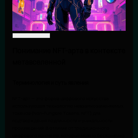
Понимание NFT-арта в контексте
метавселенной
Терминология и суть явления
NFT-арт — это форма цифрового искусства,
использующая технологию невзаимозаменяемых
токенов (Non-Fungible Tokens, NFT) для
подтверждения подлинности и уникальности
произведений. В отличие от традиционного
цифрового контента, который можно бесконечно