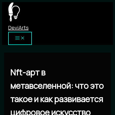
Перейти
к
содержимому
DeviArts
Nft-арт в
метавселенной: что это
такое и как развивается
цифровое искусство