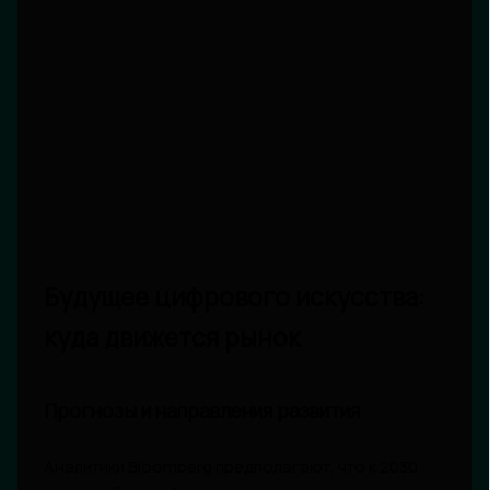
Будущее цифрового искусства:
куда движется рынок
Прогнозы и направления развития
Аналитики Bloomberg предполагают, что к 2030