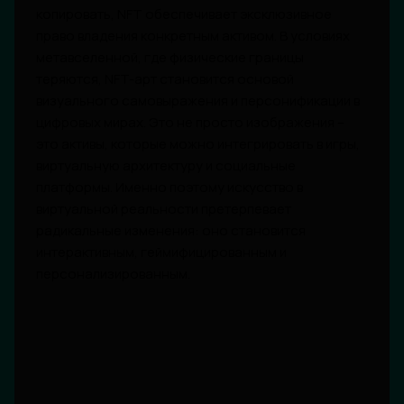
копировать, NFT обеспечивает эксклюзивное
право владения конкретным активом. В условиях
метавселенной, где физические границы
теряются, NFT-арт становится основой
визуального самовыражения и персонификации в
цифровых мирах. Это не просто изображения –
это активы, которые можно интегрировать в игры,
виртуальную архитектуру и социальные
платформы. Именно поэтому искусство в
виртуальной реальности претерпевает
радикальные изменения: оно становится
интерактивным, геймифицированным и
персонализированным.