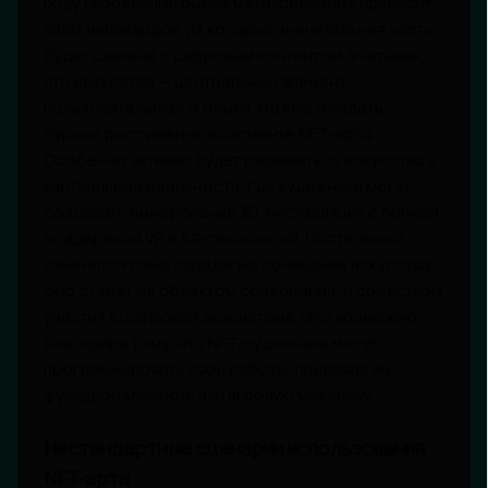
году глобальный рынок метавселенных превысит
$800 миллиардов, из которых значительная часть
будет связана с цифровым контентом. Учитывая,
что искусство — центральный элемент
пользовательского опыта, можно ожидать
бурный рост именно в сегменте NFT-арта.
Особенно активно будет развиваться искусство в
виртуальной реальности, где художники могут
создавать иммерсивные 3D-инсталляции с полной
поддержкой VR и AR-технологий. Постепенно
изменится сама парадигма понимания искусства:
оно станет не объектом созерцания, а средством
участия в цифровой экосистеме. Это возможно
благодаря тому, что NFT-художники могут
программировать свои работы, придавая им
функциональность или игровую механику.
Нестандартные сценарии использования
NFT-арта