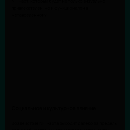
NFT-арт, который будет не только визуально
привлекателен, но и функционален в
метавселенной?
Социальное и культурное влияние
Воздействие NFT-арта выходит далеко за пределы