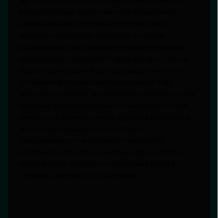
арт-сообщества. Он становится инструментом
репрезентации, идентичности и социальной
коммуникации в цифровых пространствах.
Молодые поколения, особенно Z и Alpha,
воспринимают виртуальные предметы наравне с
физическими. Покупка NFT-арта для них — это не
просто транзакция, а акт самовыражения. Это
особенно актуально в метавселенной, где
внешность аватара, интерьер виртуального дома
или даже цифровой питомец становятся частью
личности. В этом контексте, будущее цифрового
искусства связывается с понятием
эмоционального интеллекта технологии:
насколько искусство может вызывать чувства,
формировать эмпатию и социальные связи в
условиях цифрового отчуждения?